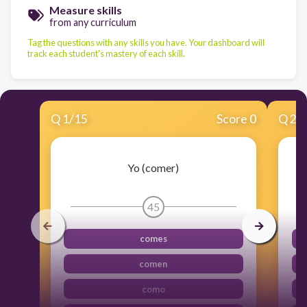
Measure skills
from any curriculum
Tag the questions with any skills you have. Your dashboard will
track each student's mastery of each skill.
Q
1
/
15
Score 0
Q
2
/
Yo (comer)
45
comes
comen
como