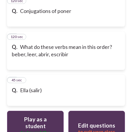
120 sec
13
Q.
Conjugations of poner
120 sec
14
Q.
What do these verbs mean in this order?
beber, leer, abrir, escribir
15
45 sec
Q.
Ella (salir)
Play as a
Edit questions
student
to suit your class