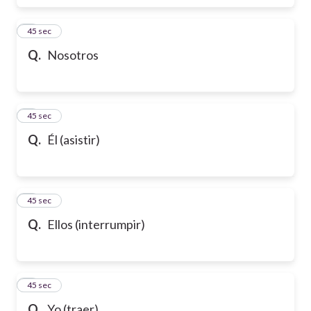
6
45 sec
Q.
Nosotros
7
45 sec
Q.
Él (asistir)
8
45 sec
Q.
Ellos (interrumpir)
9
45 sec
Q.
Yo (traer)