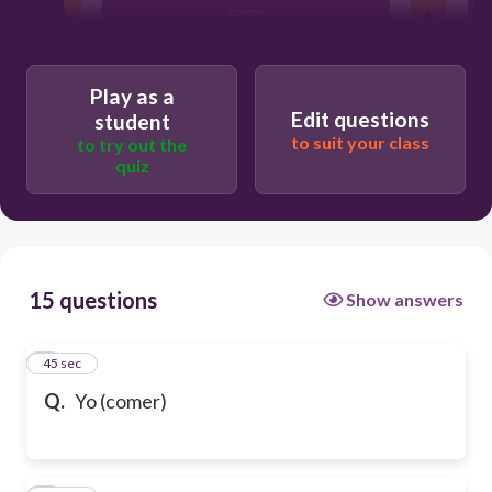
come
Play as a
Edit questions
student
to suit your class
to try out the
quiz
15 questions
Show answers
1
45 sec
Q.
Yo (comer)