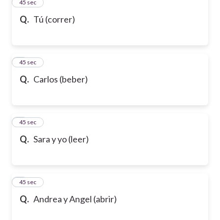
2
45 sec
Q.
Tú (correr)
3
45 sec
Q.
Carlos (beber)
4
45 sec
Q.
Sara y yo (leer)
5
45 sec
Q.
Andrea y Angel (abrir)