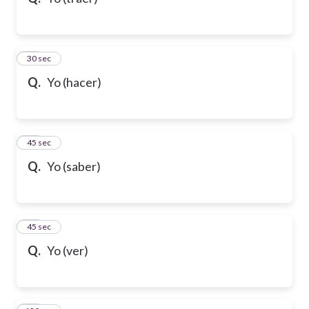
10
30 sec
Q.
Yo (hacer)
11
45 sec
Q.
Yo (saber)
12
45 sec
Q.
Yo (ver)