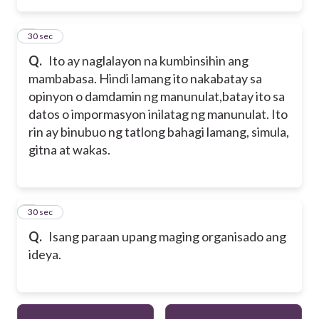
4
30 sec
Q.
Ito ay naglalayon na kumbinsihin ang
mambabasa. Hindi lamang ito nakabatay sa
opinyon o damdamin ng manunulat,batay ito sa
datos o impormasyon inilatag ng manunulat. Ito
rin ay binubuo ng tatlong bahagi lamang, simula,
gitna at wakas.
5
30 sec
Q.
Isang paraan upang maging organisado ang
ideya.