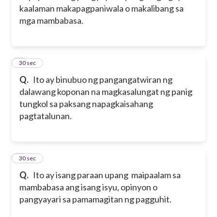
kaalaman makapagpaniwala o makalibang sa
mga mambabasa.
2
30 sec
Q.
Ito ay binubuo ng pangangatwiran ng
dalawang koponan na magkasalungat ng panig
tungkol sa paksang napagkaisahang
pagtatalunan.
3
30 sec
Q.
Ito ay isang paraan upang maipaalam sa
mambabasa ang isang isyu, opinyon o
pangyayari sa pamamagitan ng pagguhit.