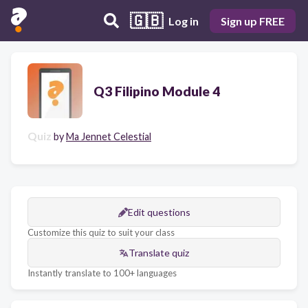
🇬🇧
Log in
Sign up FREE
Q3 Filipino Module 4
Quiz
by
Ma Jennet Celestial
Edit questions
Customize this quiz to suit your class
Translate quiz
Instantly translate to 100+ languages