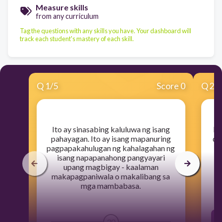
Measure skills
from any curriculum
Tag the questions with any skills you have. Your dashboard will
track each student's mastery of each skill.
Q
1
/
5
Score 0
Q
2
/
​Ito ay sinasabing kaluluwa ng isang
​I
pahayagan. Ito ay isang mapanuring
da
pagpapakahulugan ng kahalagahan ng
isang napapanahong pangyayari
upang magbigay - kaalaman
makapagpaniwala o makalibang sa
mga mambabasa.
30