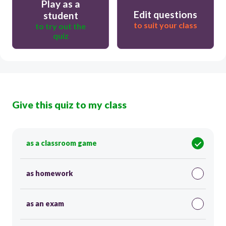
Play as a
Edit questions
student
to suit your class
to try out the
quiz
Give this quiz to my class
as a classroom game
as homework
as an exam