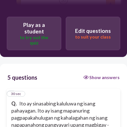
kartung editoryal
Play as a
Edit questions
student
editoryal
to suit your class
to try out the
quiz
argumento
debate
5 questions
Show answers
1
30 sec
Q.
Ito ay sinasabing kaluluwa ng isang
pahayagan. Ito ay isang mapanuring
pagpapakahulugan ng kahalagahan ng isang
napapanahong pangyayari upang magbigay -