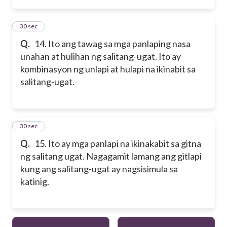
14
30 sec
Q.
14. Ito ang tawag sa mga panlaping nasa
unahan at hulihan ng salitang-ugat. Ito ay
kombinasyon ng unlapi at hulapi na ikinabit sa
salitang-ugat.
15
30 sec
Q.
15. Ito ay mga panlapi na ikinakabit sa gitna
ng salitang ugat. Nagagamit lamang ang gitlapi
kung ang salitang-ugat ay nagsisimula sa
katinig.