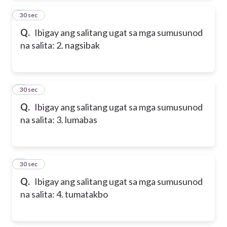
2
30 sec
Q.
Ibigay ang salitang ugat sa mga sumusunod
na salita: 2. nagsibak
3
30 sec
Q.
Ibigay ang salitang ugat sa mga sumusunod
na salita: 3. lumabas
4
30 sec
Q.
Ibigay ang salitang ugat sa mga sumusunod
na salita: 4. tumatakbo