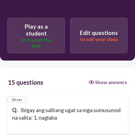
Play as a
Edit questions
student
to suit your class
to try out the
quiz
15 questions
Show answers
1
30 sec
Q.
Ibigay ang salitang ugat sa mga sumusunod
na salita: 1. naglaba