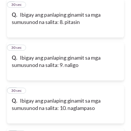
8
30 sec
Q.
Ibigay ang panlaping ginamit sa mga
sumusunod na salita: 8. pitasin
9
30 sec
Q.
Ibigay ang panlaping ginamit sa mga
sumusunod na salita: 9. naligo
10
30 sec
Q.
Ibigay ang panlaping ginamit sa mga
sumusunod na salita: 10. naglampaso