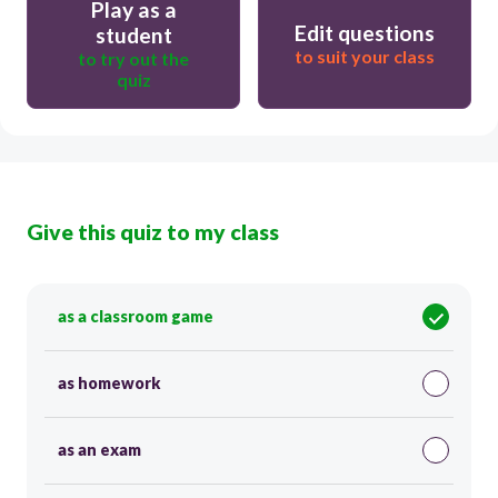
Play as a
Edit questions
student
to suit your class
to try out the
quiz
Give this quiz to my class
as a classroom game
as homework
as an exam