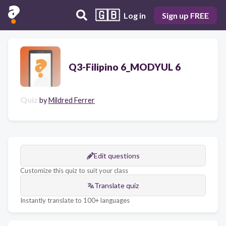
🇬🇧
Log in
Sign up FREE
Q3-Filipino 6_MODYUL 6
Quiz
by
Mildred Ferrer
Edit questions
Customize this quiz to suit your class
Translate quiz
Instantly translate to 100+ languages