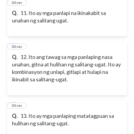
11
30 sec
Q.
11. Ito ay mga panlapi na ikinakabit sa
unahan ng salitang ugat.
12
30 sec
Q.
12. Ito ang tawag sa mga panlaping nasa
unahan, gitna at hulihan ng salitang-ugat. Ito ay
kombinasyon ng unlapi, gitlapi at hulapi na
ikinabit sa salitang-ugat.
13
30 sec
Q.
13. Ito ay mga panlaping matatagpuan sa
hulihan ng salitang-ugat.