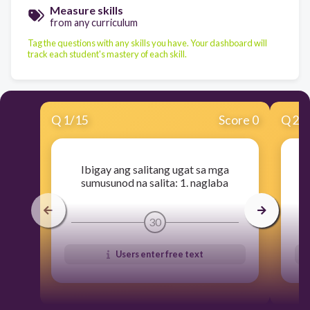
Measure skills
from any curriculum
Tag the questions with any skills you have. Your dashboard will
track each student's mastery of each skill.
Q
1
/
15
Score 0
Q
2
/
Ibigay ang salitang ugat sa mga
sumusunod na salita: 1. naglaba
30
Users enter free text