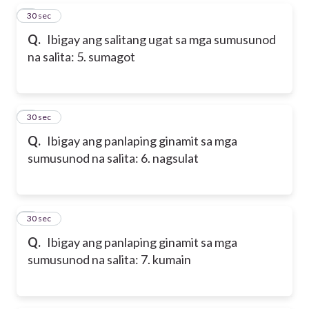
5
30 sec
Q.
Ibigay ang salitang ugat sa mga sumusunod
na salita: 5. sumagot
6
30 sec
Q.
Ibigay ang panlaping ginamit sa mga
sumusunod na salita: 6. nagsulat
7
30 sec
Q.
Ibigay ang panlaping ginamit sa mga
sumusunod na salita: 7. kumain