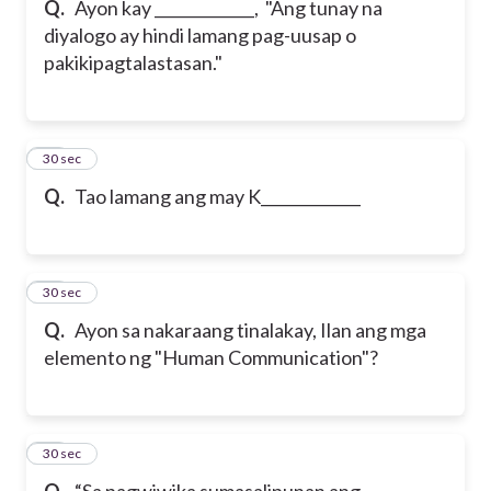
Q.
Ayon kay _____________, "Ang tunay na
diyalogo ay hindi lamang pag-uusap o
pakikipagtalastasan."
17
30 sec
Q.
Tao lamang ang may K_____________
18
30 sec
Q.
Ayon sa nakaraang tinalakay, Ilan ang mga
elemento ng "Human Communication"?
19
30 sec
Q.
“Sa pagwiwika sumasalipunan ang