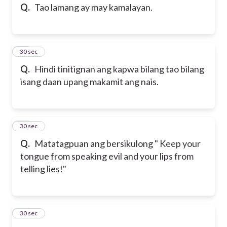
Q.
Tao lamang ay may kamalayan.
14
30 sec
Q.
Hindi tinitignan ang kapwa bilang tao bilang
isang daan upang makamit ang nais.
15
30 sec
Q.
Matatagpuan ang bersikulong " Keep your
tongue from speaking evil and your lips from
telling lies!"
16
30 sec