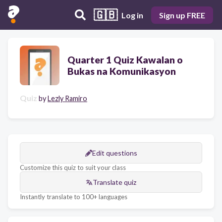
🇬🇧
Log in
Sign up FREE
Quarter 1 Quiz Kawalan o
Bukas na Komunikasyon
Quiz
by
Lezly Ramiro
Edit questions
Customize this quiz to suit your class
Translate quiz
Instantly translate to 100+ languages