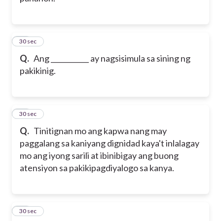
11
30 sec
Q.
Ang ___________ ay nagsisimula sa sining ng
pakikinig.
12
30 sec
Q.
Tinitignan mo ang kapwa nang may
paggalang sa kaniyang dignidad kaya't inlalagay
mo ang iyong sarili at ibinibigay ang buong
atensiyon sa pakikipagdiyalogo sa kanya.
13
30 sec