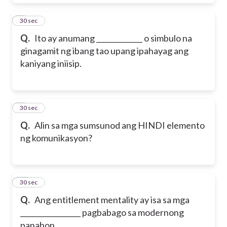
8
30 sec
Q.
Ito ay anumang _____________ o simbulo na
ginagamit ng ibang tao upang ipahayag ang
kaniyang iniisip.
9
30 sec
Q.
Alin sa mga sumsunod ang HINDI elemento
ng komunikasyon?
10
30 sec
Q.
Ang entitlement mentality ay isa sa mga
_________________ pagbabago sa modernong
panahon.