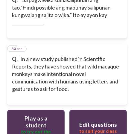
tao.”Hindi possible ang mabuhay sa lipunan
kungwalang salita o wika.” Ito ay ayon kay
_______________.
20
30 sec
Q.
In a new study published in Scientific
Reports, they have showed that wild macaque
monkeys make intentional novel
communication with humans using letters and
gestures to ask for food.
Play as a
Edit questions
student
to suit your class
to try out the