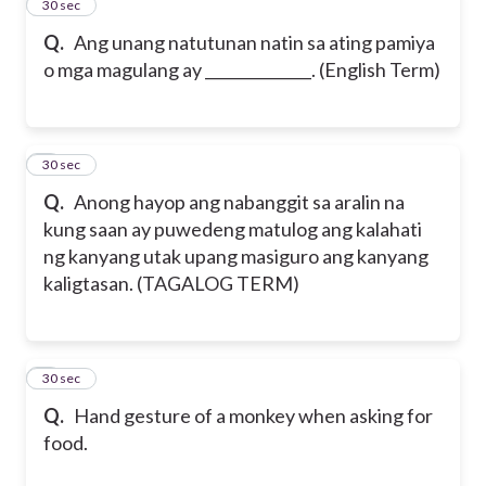
2
30 sec
Q.
Ang unang natutunan natin sa ating pamiya
o mga magulang ay ______________. (English Term)
3
30 sec
Q.
Anong hayop ang nabanggit sa aralin na
kung saan ay puwedeng matulog ang kalahati
ng kanyang utak upang masiguro ang kanyang
kaligtasan. (TAGALOG TERM)
4
30 sec
Q.
Hand gesture of a monkey when asking for
food.