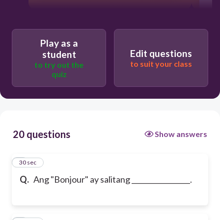
Play as a
Edit questions
student
to suit your class
to try out the
quiz
20 questions
Show answers
1
30 sec
Q.
Ang "Bonjour" ay salitang _________________.