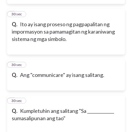
5
30 sec
Q.
Ito ay isang proseso ng pagpapalitan ng
impormasyon sa pamamagitan ng karaniwang
sistema ng mga simbolo.
6
30 sec
Q.
Ang "communicare" ay isang salitang.
7
30 sec
Q.
Kumpletuhin ang salitang "Sa _____________
sumasalipunan ang tao"