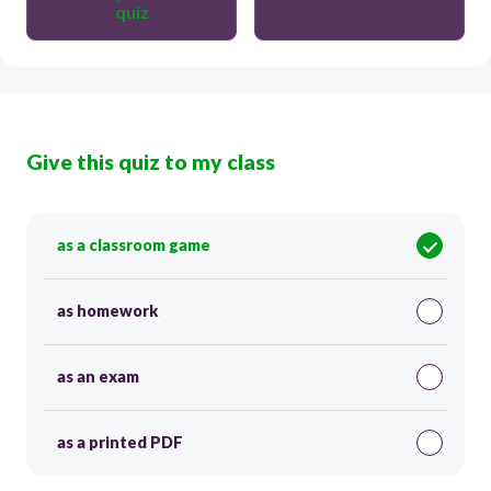
quiz
Give this quiz to my class
as a classroom game
as homework
as an exam
as a printed PDF