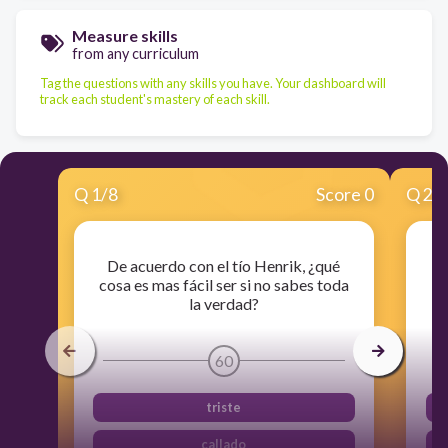
Measure skills
from any curriculum
Tag the questions with any skills you have. Your dashboard will
track each student's mastery of each skill.
Q
1
/
8
Score 0
Q
2
/
De acuerdo con el tío Henrik, ¿qué
¿
cosa es mas fácil ser si no sabes toda
s
la verdad?
60
triste
callado