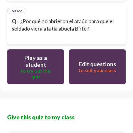
8
60 sec
Q.
¿Por qué no abrieron el ataúd para que el
soldado viera a la tía abuela Birte?
Play as a
Edit questions
student
to suit your class
to try out the
quiz
Give this quiz to my class