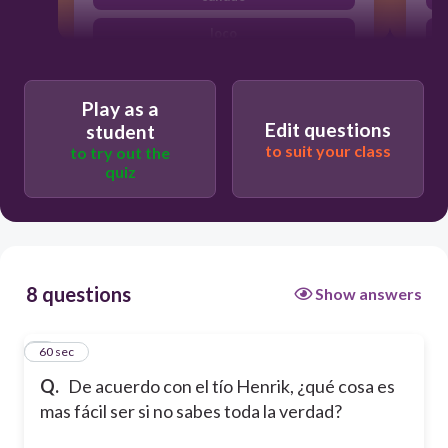
loco
valiente
Play as a
Edit questions
student
to suit your class
to try out the
quiz
8 questions
Show answers
1
60 sec
Q.
De acuerdo con el tío Henrik, ¿qué cosa es
mas fácil ser si no sabes toda la verdad?