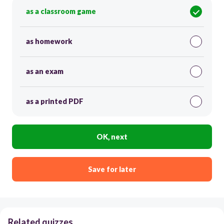
as a classroom game
as homework
as an exam
as a printed PDF
OK, next
Save for later
Related quizzes