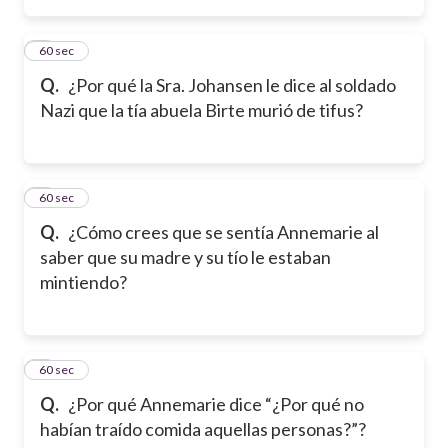
2
60 sec
Q.
¿Por qué la Sra. Johansen le dice al soldado
Nazi que la tía abuela Birte murió de tifus?
3
60 sec
Q.
¿Cómo crees que se sentía Annemarie al
saber que su madre y su tío le estaban
mintiendo?
4
60 sec
Q.
¿Por qué Annemarie dice “¿Por qué no
habían traído comida aquellas personas?”?