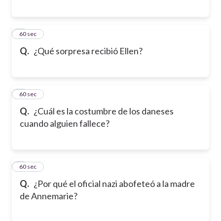
5
60 sec
Q.
¿Qué sorpresa recibió Ellen?
6
60 sec
Q.
¿Cuál es la costumbre de los daneses
cuando alguien fallece?
7
60 sec
Q.
¿Por qué el oficial nazi abofeteó a la madre
de Annemarie?