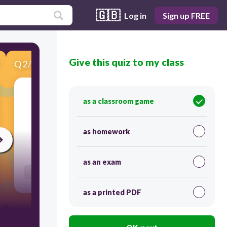
🇬🇧
Log in
Sign up FREE
Give this quiz to my class
Q
2
/
10
Score 0
as a classroom game
​skirt แปลว่า ....
as homework
60
as an exam
Users enter free text
as a printed PDF