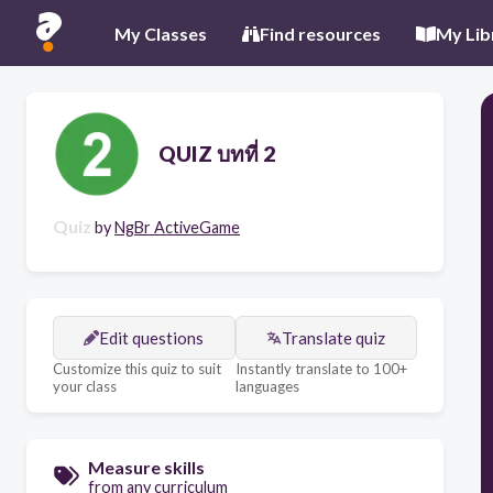
My Classes
Find resources
My Lib
QUIZ บทที่ 2
Quiz
by
NgBr ActiveGame
Edit questions
Translate quiz
Customize this quiz to suit
Instantly translate to 100+
your class
languages
Measure skills
from any curriculum