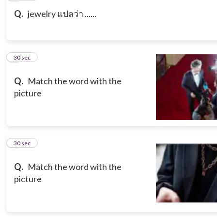
Q.
jewelry แปลว่า ......
7
30 sec
Q.
Match the word with the
picture
8
30 sec
Q.
Match the word with the
picture