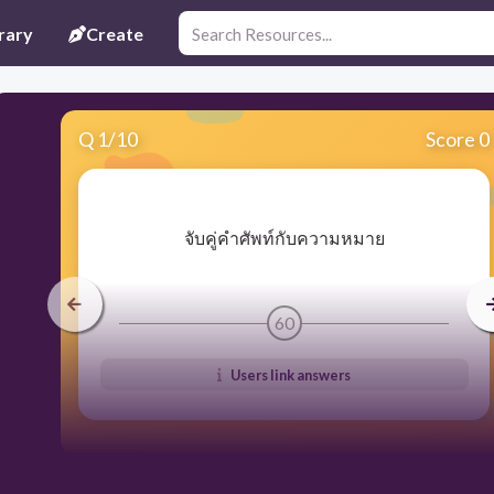
rary
Create
Q
1
/
10
Score 0
​จับคู่คำศัพท์กับความหมาย
60
Users link answers