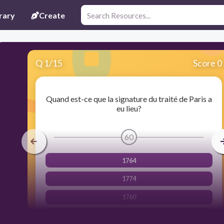
rary
Create
Q
1
/
15
Score 0
Quand est-ce que la signature du traité de Paris a
eu lieu?
60
1764
1774
1760
1763