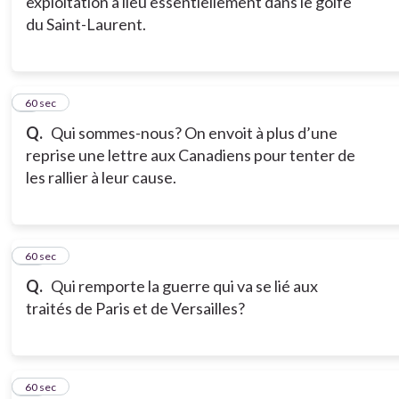
exploitation a lieu essentiellement dans le golfe
du Saint-Laurent.
9
60 sec
Q.
Qui sommes-nous? On envoit à plus d’une
reprise une lettre aux Canadiens pour tenter de
les rallier à leur cause.
10
60 sec
Q.
Qui remporte la guerre qui va se lié aux
traités de Paris et de Versailles?
11
60 sec