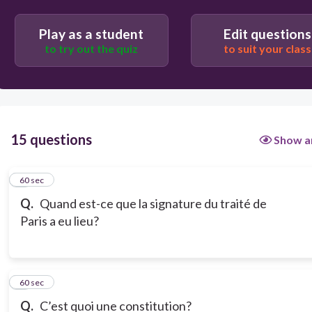
Play as a student
Edit questions
to try out the quiz
to suit your class
15 questions
Show a
1
60 sec
Q.
Quand est-ce que la signature du traité de
Paris a eu lieu?
2
60 sec
Q.
C’est quoi une constitution?