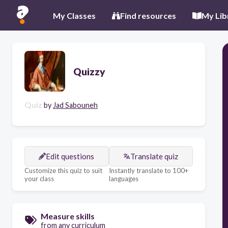
My Classes
Find resources
My Lib
Quizzy
Quiz
by
Jad Sabouneh
Edit questions
Translate quiz
Customize this quiz to suit
Instantly translate to 100+
your class
languages
Measure skills
from any curriculum