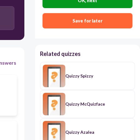
OK, next
qu’elle ne peut être emprisonnée sans procès et
sans savoir de quoi elle est accusée
Save for later
Related quizzes
nswers
Quizzy Spizzy
Quizzy McQuizface
Quizzy Azalea