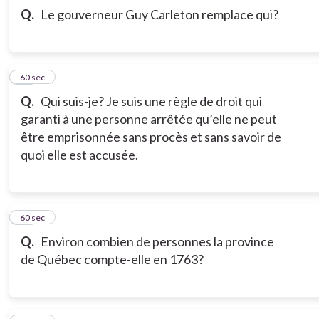
Q.
Le gouverneur Guy Carleton remplace qui?
12
60 sec
Q.
Qui suis-je? Je suis une règle de droit qui
garanti à une personne arrêtée qu’elle ne peut
être emprisonnée sans procès et sans savoir de
quoi elle est accusée.
13
60 sec
Q.
Environ combien de personnes la province
de Québec compte-elle en 1763?