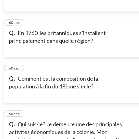
6
60 sec
Q.
En 1760, les britanniques s’installent
principalement dans quelle région?
7
60 sec
Q.
Comment est la composition de la
population à la fin du 18ème siècle?
8
60 sec
Q.
Qui suis-je? Je demeure une des principales
activités économiques de la colonie. Mon