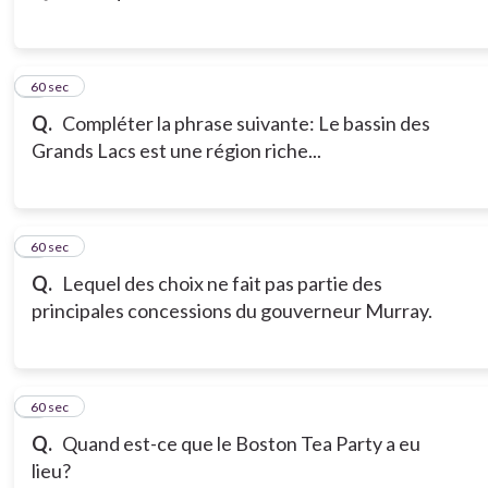
3
60 sec
Q.
Compléter la phrase suivante: Le bassin des
Grands Lacs est une région riche...
4
60 sec
Q.
Lequel des choix ne fait pas partie des
principales concessions du gouverneur Murray.
5
60 sec
Q.
Quand est-ce que le Boston Tea Party a eu
lieu?