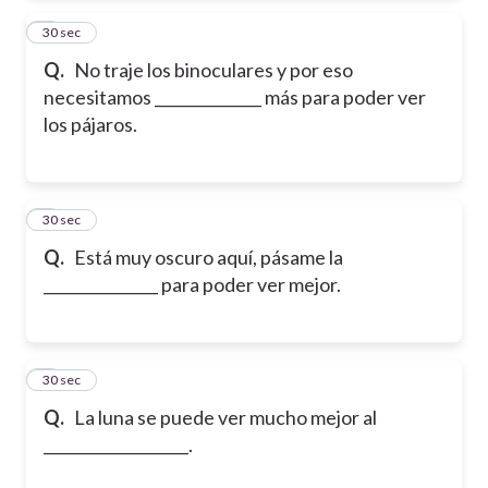
2
30 sec
Q.
No traje los binoculares y por eso
necesitamos ______________ más para poder ver
los pájaros.
3
30 sec
Q.
Está muy oscuro aquí, pásame la
_______________ para poder ver mejor.
4
30 sec
Q.
La luna se puede ver mucho mejor al
___________________.