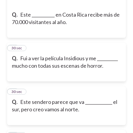
Q.
Este ___________ en Costa Rica recibe más de
70.000 visitantes al año.
25
30 sec
Q.
Fui a ver la película Insidious y me __________
mucho con todas sus escenas de horror.
26
30 sec
Q.
Este sendero parece que va _____________ el
sur, pero creo vamos al norte.