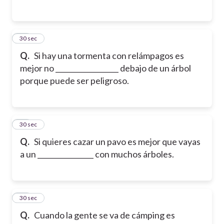
14
30 sec
Q.
Si hay una tormenta con relámpagos es
mejor no __________________ debajo de un árbol
porque puede ser peligroso.
15
30 sec
Q.
Si quieres cazar un pavo es mejor que vayas
a un ________________ con muchos árboles.
16
30 sec
Q.
Cuando la gente se va de cámping es