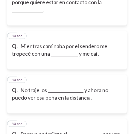
porque quiere estar en contacto con la
_______________.
17
30 sec
Q.
Mientras caminaba por el sendero me
tropecé con una _____________ y me caí .
18
30 sec
Q.
No traje los _________________ y ahora no
puedo ver esa peña en la distancia.
19
30 sec
Q.
Porque no trajiste el ________________ nos van