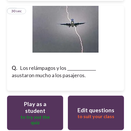
34
30 sec
Q.
Los relámpagos y los ______________
asustaron mucho a los pasajeros.
Play as a
Edit questions
student
to suit your class
to try out the
quiz