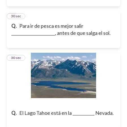
32
30 sec
Q.
Para ir de pesca es mejor salir
______________________, antes de que salga el sol.
33
30 sec
Q.
El Lago Tahoe está en la ___________ Nevada.