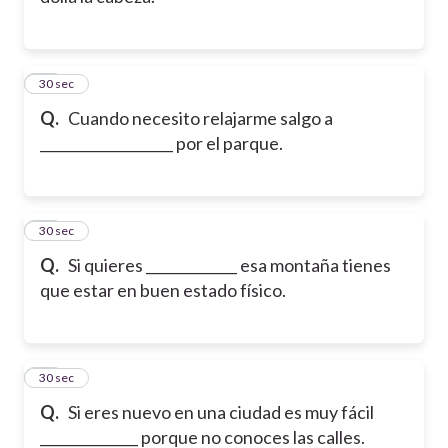
11
30 sec
Q.
Cuando necesito relajarme salgo a
___________________ por el parque.
12
30 sec
Q.
Si quieres _____________ esa montaña tienes
que estar en buen estado físico.
13
30 sec
Q.
Si eres nuevo en una ciudad es muy fácil
______________ porque no conoces las calles.