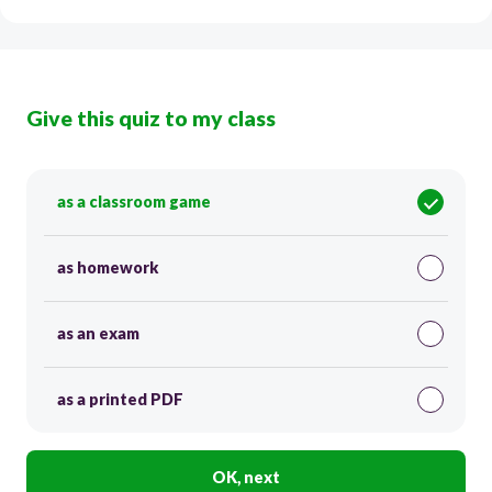
Give this quiz to my class
as a classroom game
as homework
as an exam
as a printed PDF
OK, next