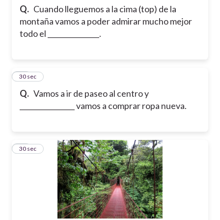
Q.
Cuando lleguemos a la cima (top) de la
montaña vamos a poder admirar mucho mejor
todo el _______________.
23
30 sec
Q.
Vamos a ir de paseo al centro y
________________ vamos a comprar ropa nueva.
24
30 sec