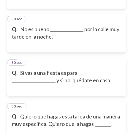
29
30 sec
Q.
No es bueno ________________ por la calle muy
tarde en la noche.
30
30 sec
Q.
Si vas a una fiesta es para
_____________________ y si no, quédate en casa.
31
30 sec
Q.
Quiero que hagas esta tarea de una manera
muy específica. Quiero que la hagas ________.