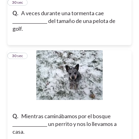
27
30 sec
Q.
A veces durante una tormenta cae
________________ del tamaño de una pelota de
golf.
28
30 sec
Q.
Mientras caminábamos por el bosque
________________ un perrito y nos lo llevamos a
casa.