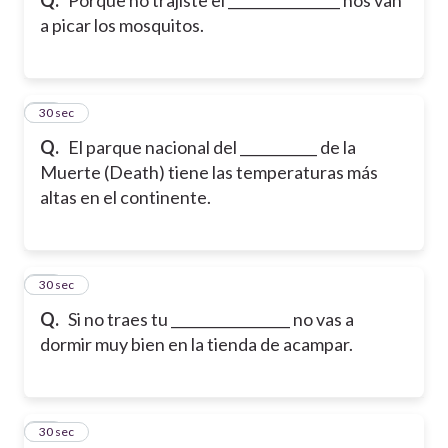
a picar los mosquitos.
20
30 sec
Q.
El parque nacional del ___________ de la
Muerte (Death) tiene las temperaturas más
altas en el continente.
21
30 sec
Q.
Si no traes tu _________________ no vas a
dormir muy bien en la tienda de acampar.
22
30 sec