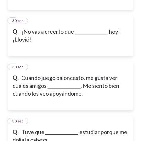
8
30 sec
Q.
¡No vas a creer lo que _______________ hoy!
¡Llovió!
9
30 sec
Q.
Cuando juego baloncesto, me gusta ver
cuáles amigos _______________. Me siento bien
cuando los veo apoyándome.
10
30 sec
Q.
Tuve que _______________ estudiar porque me
dolía la cabeza.