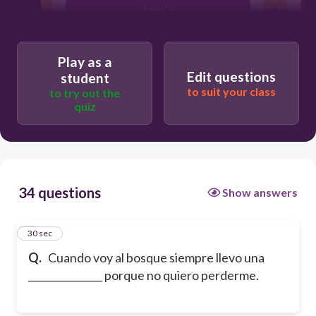
brújula
roca
Play as a
Edit questions
student
to suit your class
to try out the
quiz
34 questions
Show answers
1
30 sec
Q.
Cuando voy al bosque siempre llevo una
_______________ porque no quiero perderme.