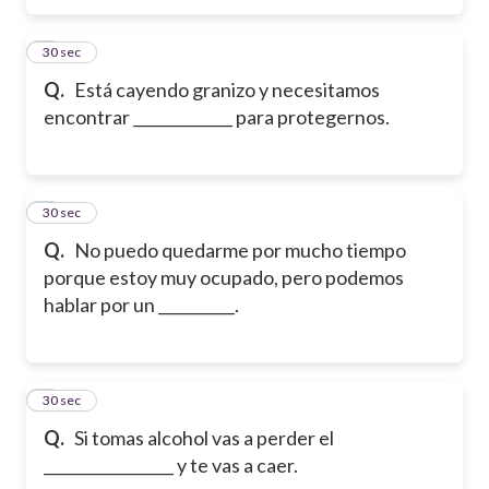
5
30 sec
Q.
Está cayendo granizo y necesitamos
encontrar _____________ para protegernos.
6
30 sec
Q.
No puedo quedarme por mucho tiempo
porque estoy muy ocupado, pero podemos
hablar por un __________.
7
30 sec
Q.
Si tomas alcohol vas a perder el
_________________ y te vas a caer.