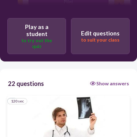
Pilot
Lokalvårdare
Tandläkare
Play as a
Edit questions
student
Läkare
to suit your class
to try out the
quiz
22 questions
Show answers
120 sec
1