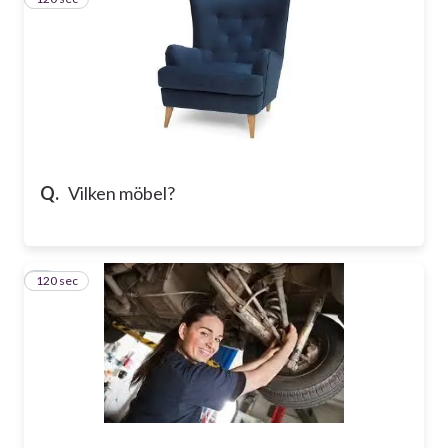
Q.
Vilken möbel?
120 sec
4