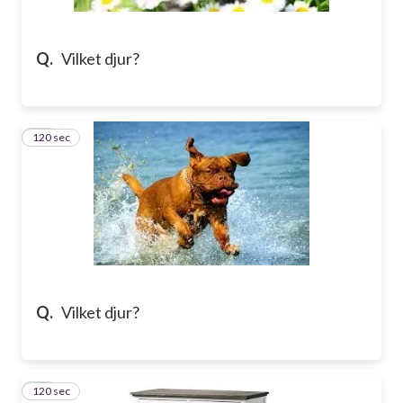
Q.
Vilket djur?
120 sec
20
Q.
Vilket djur?
120 sec
21