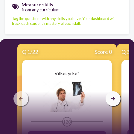
Measure skills
from any curriculum
Tag the questions with any skills you have. Your dashboard will
track each student's mastery of each skill.
Q
1
/
22
Score 0
Q
2
/
Vilket yrke?
120