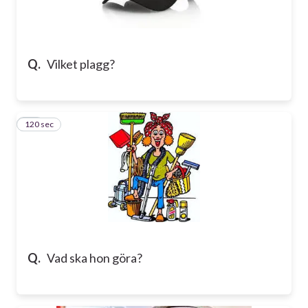
Q.
Vilket plagg?
120 sec
10
Q.
Vad ska hon göra?