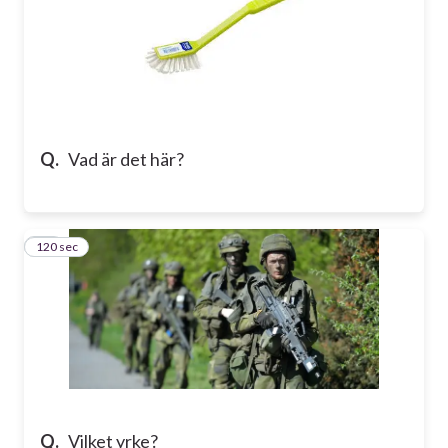
Q.
Vad är det här?
120 sec
15
Q.
Vilket yrke?