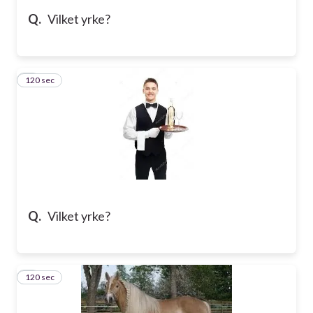
Q.
Vilket yrke?
120 sec
5
Q.
Vilket yrke?
120 sec
6