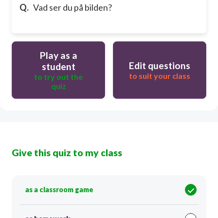
Q.
Vad ser du på bilden?
Play as a
Edit questions
student
to suit your class
to try out the
quiz
Give this quiz to my class
as a classroom game