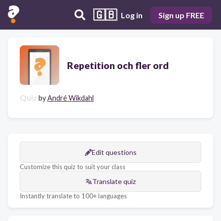
🇬🇧
Log in
Sign up FREE
Repetition och fler ord
Quiz
by
André Wikdahl
Edit questions
Customize this quiz to suit your class
Translate quiz
Instantly translate to 100+ languages