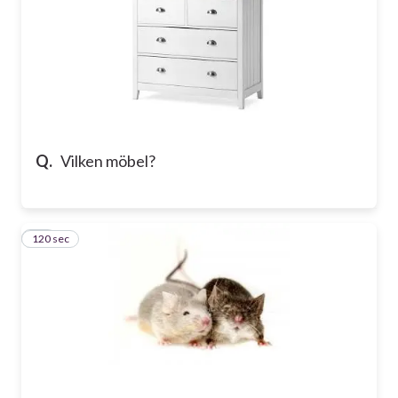
Q.
Vilken möbel?
120 sec
22