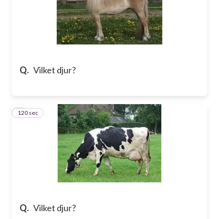
Q.
Vilket djur?
120 sec
7
Q.
Vilket djur?