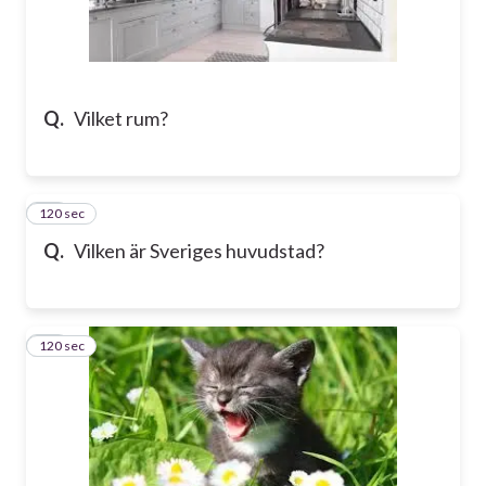
Q.
Vilket rum?
120 sec
18
Q.
Vilken är Sveriges huvudstad?
120 sec
19