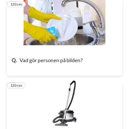
120 sec
11
Q.
Vad gör personen på bilden?
120 sec
12