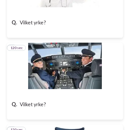
Q.
Vilket yrke?
120 sec
2
Q.
Vilket yrke?
120 sec
3