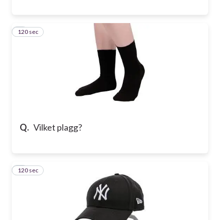
120 sec
8
Q.
Vilket plagg?
120 sec
9