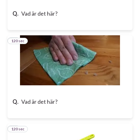
Q.
Vad är det här?
120 sec
13
Q.
Vad är det här?
120 sec
14