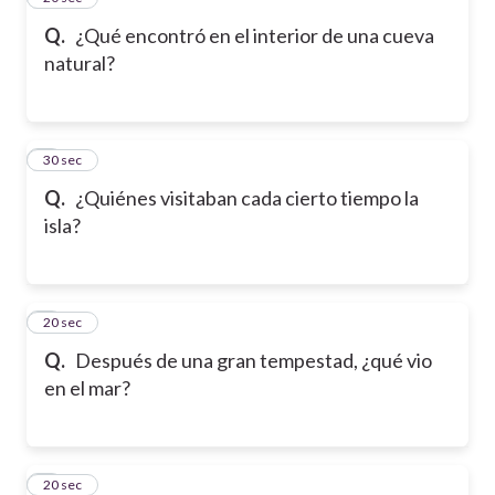
Q.
¿Qué encontró en el interior de una cueva
natural?
6
30 sec
Q.
¿Quiénes visitaban cada cierto tiempo la
isla?
7
20 sec
Q.
Después de una gran tempestad, ¿qué vio
en el mar?
8
20 sec