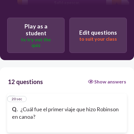
Salió a pescar.
Fue una isla cercana.
Play as a
Edit questions
student
to suit your class
to try out the
quiz
12 questions
Show answers
1
20 sec
Q.
¿Cuál fue el primer viaje que hizo Robinson
en canoa?