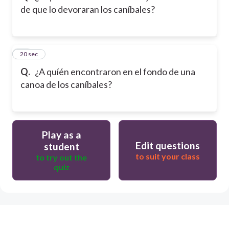
de que lo devoraran los caníbales?
12
20 sec
Q.
¿A quíén encontraron en el fondo de una
canoa de los caníbales?
Play as a
Edit questions
student
to suit your class
to try out the
quiz