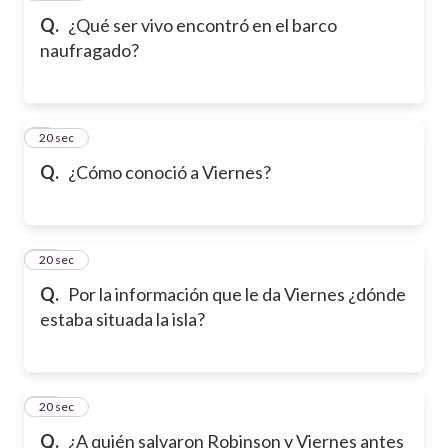
Q.
¿Qué ser vivo encontró en el barco
naufragado?
9
20 sec
Q.
¿Cómo conoció a Viernes?
10
20 sec
Q.
Por la información que le da Viernes ¿dónde
estaba situada la isla?
11
20 sec
Q.
¿A quién salvaron Robinson y Viernes antes