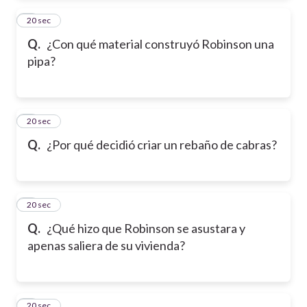
2
20 sec
Q.
¿Con qué material construyó Robinson una
pipa?
3
20 sec
Q.
¿Por qué decidió criar un rebaño de cabras?
4
20 sec
Q.
¿Qué hizo que Robinson se asustara y
apenas saliera de su vivienda?
5
20 sec