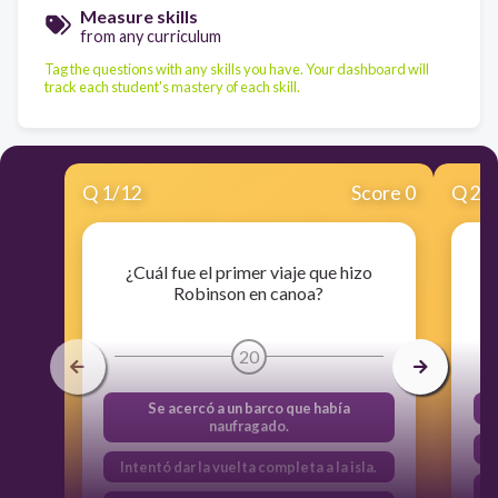
Measure skills
from any curriculum
Tag the questions with any skills you have. Your dashboard will
track each student's mastery of each skill.
Q
1
/
12
Score 0
Q
2
/
¿Cuál fue el primer viaje que hizo
Robinson en canoa?
20
Se acercó a un barco que había
naufragado.
Intentó dar la vuelta completa a la isla.