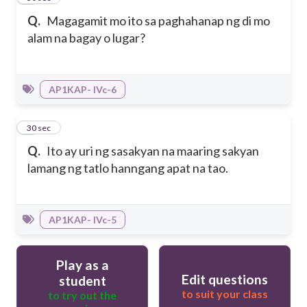
Q.
Magagamit mo ito sa paghahanap ng di mo
alam na bagay o lugar?
AP1KAP- IVc-6
6
30 sec
Q.
Ito ay uri ng sasakyan na maaring sakyan
lamang ng tatlo hanngang apat na tao.
AP1KAP- IVc-5
Play as a
Edit questions
student
to suit your class
to try out the