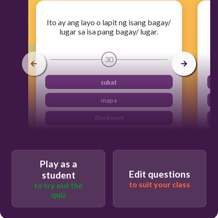
Ito ay ang layo o lapit ng isang bagay/
lugar sa isa pang bagay/ lugar.
30
sukat
mapa
direksyon
distansya
Play as a
Edit questions
student
to suit your class
to try out the
quiz