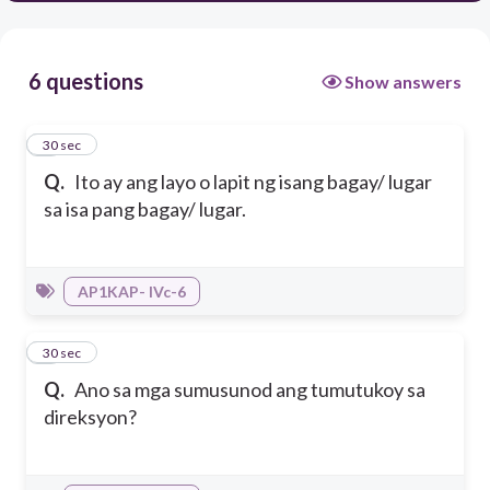
6 questions
Show answers
1
30 sec
Q.
Ito ay ang layo o lapit ng isang bagay/ lugar
sa isa pang bagay/ lugar.
AP1KAP- IVc-6
2
30 sec
Q.
Ano sa mga sumusunod ang tumutukoy sa
direksyon?