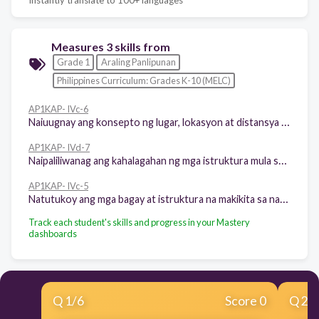
Measures 3 skills from
Grade 1
Araling Panlipunan
Philippines Curriculum: Grades K-10 (MELC)
AP1KAP- IVc-6
Naiuugnay ang konsepto ng lugar, lokasyon at distansya sa pang-araw-araw na buhay sa pamamagitan ng iba’t ibang uri ng transportasyon mula sa tahanan patungo sa paaralan
AP1KAP- IVd-7
Naipaliliwanag ang kahalagahan ng mga istruktura mula sa tahanan patungo sa paaralan
AP1KAP- IVc-5
Natutukoy ang mga bagay at istruktura na makikita sa nadadaanan mula sa tahanan patungo sa paaralan
Track each student's skills and progress in your Mastery
dashboards
Q
1
/
6
Score 0
Q
2
/