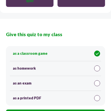
quiz
Give this quiz to my class
as a classroom game
as homework
as an exam
as a printed PDF