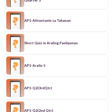
Quarter 3
AP1-Alituntunin sa Tahanan
Short Quiz in Araling Panlipunan
AP1-Aralin 5
AP1-Q2(3rdQtr)
AP1-Q2(2nd Qtr)