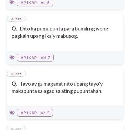
AP1KAP- IVc-6
3
30 sec
Q.
Dito ka pumupunta para bumili ng iyong
pagkain upang ika’y mabusog.
AP1KAP- IVd-7
4
30 sec
Q.
Tayo ay gumagamit nito upang tayo’y
makapunta sa agad sa ating pupuntahan.
AP1KAP- IVc-5
5
30 sec