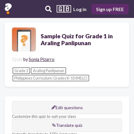
🇬🇧
Log in
Sign up FREE
Sample Quiz for Grade 1 in
Araling Panlipunan
Quiz
by
Sonia Pizarro
Grade 1
Araling Panlipunan
Philippines Curriculum: Grades K-10 (MELC)
Edit questions
Customize this quiz to suit your class
Translate quiz
Instantly translate to 100+ languages