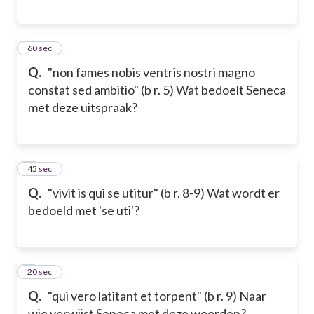
7
60 sec
Q.
"non fames nobis ventris nostri magno
constat sed ambitio" (b r. 5) Wat bedoelt Seneca
met deze uitspraak?
8
45 sec
Q.
"vivit is qui se utitur" (b r. 8-9) Wat wordt er
bedoeld met 'se uti'?
9
20 sec
Q.
"qui vero latitant et torpent" (b r. 9) Naar
wie verwijst Seneca met deze woorden?