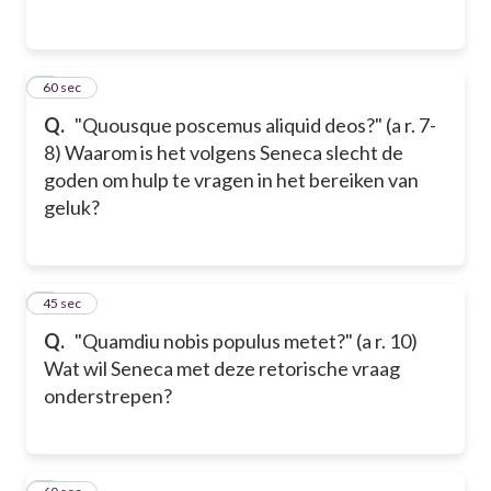
2
60 sec
Q.
"Quousque poscemus aliquid deos?" (a r. 7-
8) Waarom is het volgens Seneca slecht de
goden om hulp te vragen in het bereiken van
geluk?
3
45 sec
Q.
"Quamdiu nobis populus metet?" (a r. 10)
Wat wil Seneca met deze retorische vraag
onderstrepen?