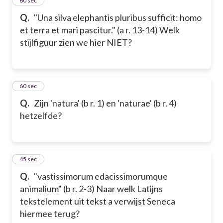
4
60 sec
Q.
"Una silva elephantis pluribus sufficit: homo
et terra et mari pascitur." (a r. 13-14) Welk
stijlfiguur zien we hier NIET?
5
60 sec
Q.
Zijn 'natura' (b r. 1) en 'naturae' (b r. 4)
hetzelfde?
6
45 sec
Q.
"vastissimorum edacissimorumque
animalium" (b r. 2-3) Naar welk Latijns
tekstelement uit tekst a verwijst Seneca
hiermee terug?