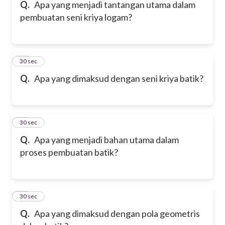
Q.
Apa yang menjadi tantangan utama dalam
pembuatan seni kriya logam?
37
30 sec
Q.
Apa yang dimaksud dengan seni kriya batik?
38
30 sec
Q.
Apa yang menjadi bahan utama dalam
proses pembuatan batik?
39
30 sec
Q.
Apa yang dimaksud dengan pola geometris