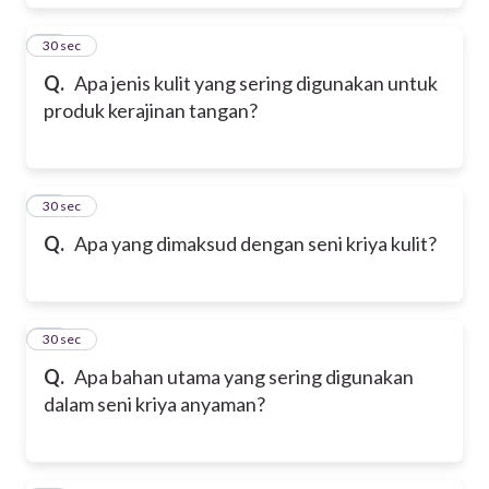
18
30 sec
Q.
Apa jenis kulit yang sering digunakan untuk
produk kerajinan tangan?
19
30 sec
Q.
Apa yang dimaksud dengan seni kriya kulit?
20
30 sec
Q.
Apa bahan utama yang sering digunakan
dalam seni kriya anyaman?