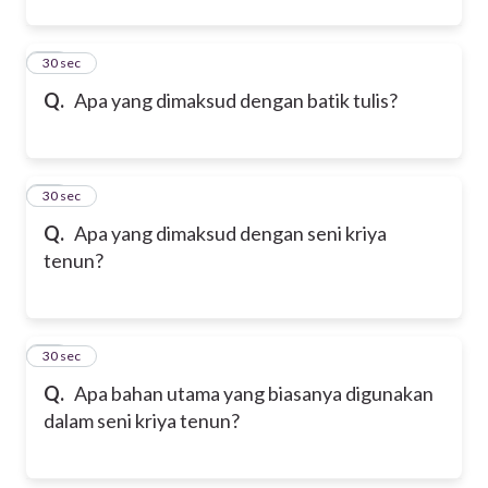
43
30 sec
Q.
Apa yang dimaksud dengan batik tulis?
44
30 sec
Q.
Apa yang dimaksud dengan seni kriya
tenun?
45
30 sec
Q.
Apa bahan utama yang biasanya digunakan
dalam seni kriya tenun?