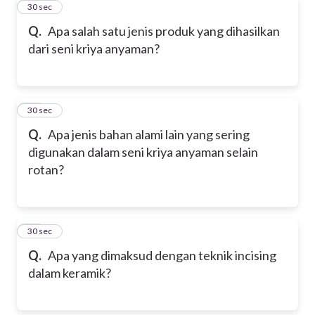
21
30 sec
Q.
Apa salah satu jenis produk yang dihasilkan
dari seni kriya anyaman?
22
30 sec
Q.
Apa jenis bahan alami lain yang sering
digunakan dalam seni kriya anyaman selain
rotan?
23
30 sec
Q.
Apa yang dimaksud dengan teknik incising
dalam keramik?