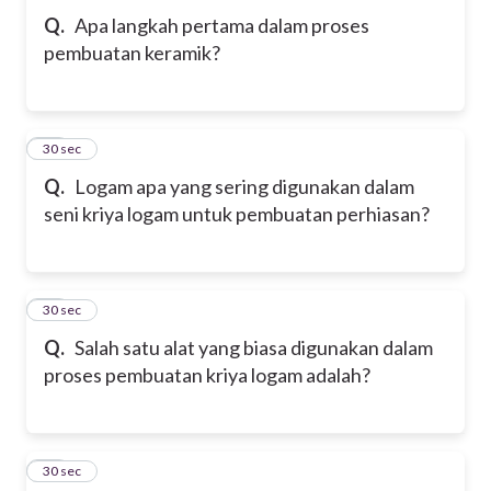
Q.
Apa langkah pertama dalam proses
pembuatan keramik?
31
30 sec
Q.
Logam apa yang sering digunakan dalam
seni kriya logam untuk pembuatan perhiasan?
32
30 sec
Q.
Salah satu alat yang biasa digunakan dalam
proses pembuatan kriya logam adalah?
33
30 sec