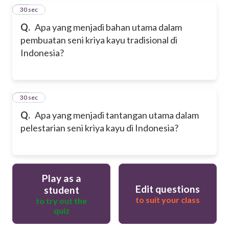
49
30 sec
Q.
Apa yang menjadi bahan utama dalam
pembuatan seni kriya kayu tradisional di
Indonesia?
50
30 sec
Q.
Apa yang menjadi tantangan utama dalam
pelestarian seni kriya kayu di Indonesia?
Play as a
Edit questions
student
to suit your class
to try out the
quiz