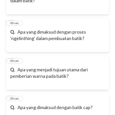
dalam batik?
40
30 sec
Q.
Apa yang dimaksud dengan proses
'ngelinthing' dalam pembuatan batik?
41
30 sec
Q.
Apa yang menjadi tujuan utama dari
pemberian warna pada batik?
42
30 sec
Q.
Apa yang dimaksud dengan batik cap?