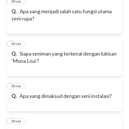
2
30 sec
Q.
Apa yang menjadi salah satu fungsi utama
seni rupa?
3
30 sec
Q.
Siapa seniman yang terkenal dengan lukisan
'Mona Lisa'?
4
30 sec
Q.
Apa yang dimaksud dengan seni instalasi?
5
30 sec