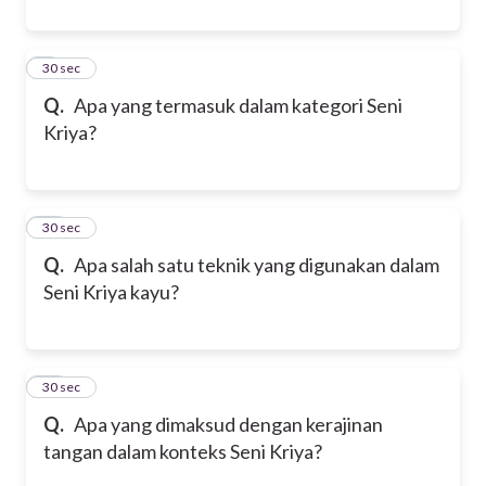
9
30 sec
Q.
Apa yang termasuk dalam kategori Seni
Kriya?
10
30 sec
Q.
Apa salah satu teknik yang digunakan dalam
Seni Kriya kayu?
11
30 sec
Q.
Apa yang dimaksud dengan kerajinan
tangan dalam konteks Seni Kriya?