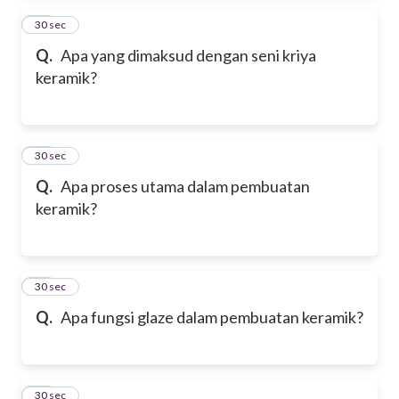
24
30 sec
Q.
Apa yang dimaksud dengan seni kriya
keramik?
25
30 sec
Q.
Apa proses utama dalam pembuatan
keramik?
26
30 sec
Q.
Apa fungsi glaze dalam pembuatan keramik?
27
30 sec