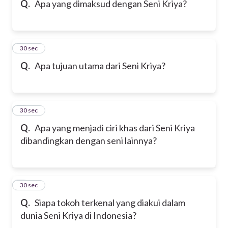
Q.
Apa yang dimaksud dengan Seni Kriya?
6
30 sec
Q.
Apa tujuan utama dari Seni Kriya?
7
30 sec
Q.
Apa yang menjadi ciri khas dari Seni Kriya
dibandingkan dengan seni lainnya?
8
30 sec
Q.
Siapa tokoh terkenal yang diakui dalam
dunia Seni Kriya di Indonesia?