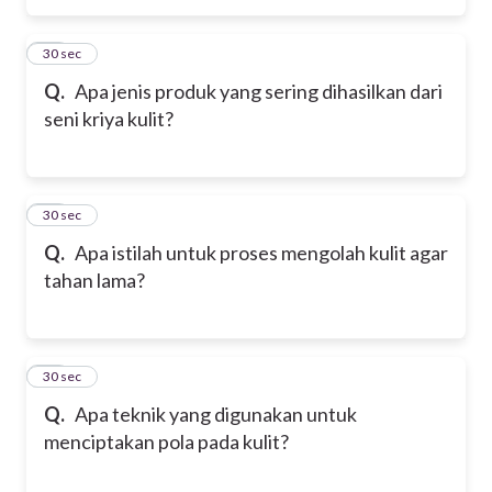
15
30 sec
Q.
Apa jenis produk yang sering dihasilkan dari
seni kriya kulit?
16
30 sec
Q.
Apa istilah untuk proses mengolah kulit agar
tahan lama?
17
30 sec
Q.
Apa teknik yang digunakan untuk
menciptakan pola pada kulit?