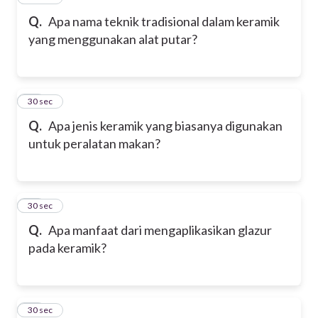
Q.
Apa nama teknik tradisional dalam keramik
yang menggunakan alat putar?
28
30 sec
Q.
Apa jenis keramik yang biasanya digunakan
untuk peralatan makan?
29
30 sec
Q.
Apa manfaat dari mengaplikasikan glazur
pada keramik?
30
30 sec