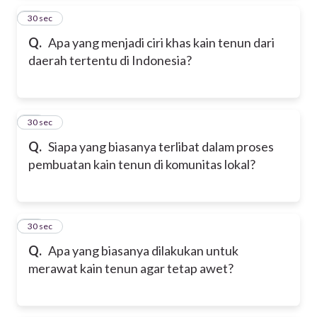
46
30 sec
Q.
Apa yang menjadi ciri khas kain tenun dari
daerah tertentu di Indonesia?
47
30 sec
Q.
Siapa yang biasanya terlibat dalam proses
pembuatan kain tenun di komunitas lokal?
48
30 sec
Q.
Apa yang biasanya dilakukan untuk
merawat kain tenun agar tetap awet?