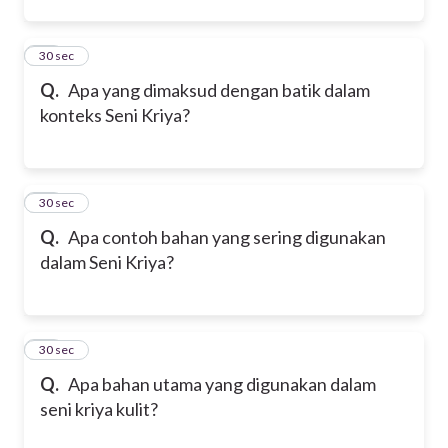
12
30 sec
Q.
Apa yang dimaksud dengan batik dalam
konteks Seni Kriya?
13
30 sec
Q.
Apa contoh bahan yang sering digunakan
dalam Seni Kriya?
14
30 sec
Q.
Apa bahan utama yang digunakan dalam
seni kriya kulit?