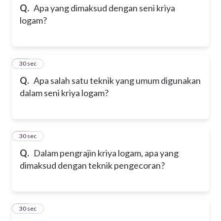
Q.
Apa yang dimaksud dengan seni kriya
logam?
34
30 sec
Q.
Apa salah satu teknik yang umum digunakan
dalam seni kriya logam?
35
30 sec
Q.
Dalam pengrajin kriya logam, apa yang
dimaksud dengan teknik pengecoran?
36
30 sec