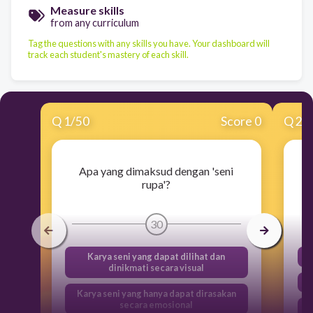
Measure skills
from any curriculum
Tag the questions with any skills you have. Your dashboard will
track each student's mastery of each skill.
Q
1
/
50
Score 0
Q
2
/
Apa yang dimaksud dengan 'seni
A
rupa'?
30
Karya seni yang dapat dilihat dan
dinikmati secara visual
Karya seni yang hanya dapat dirasakan
secara emosional