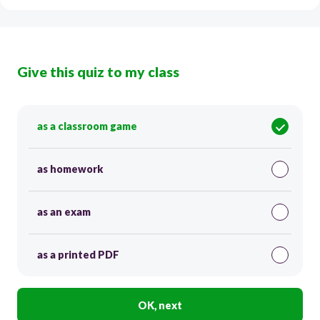
Give this quiz to my class
as a classroom game
as homework
as an exam
as a printed PDF
OK, next