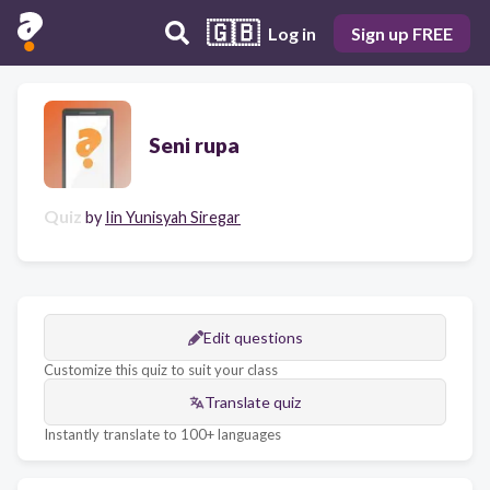
🇬🇧
Log in
Sign up FREE
Seni rupa
Quiz
by
Iin Yunisyah Siregar
Edit questions
Customize this quiz to suit your class
Translate quiz
Instantly translate to 100+ languages