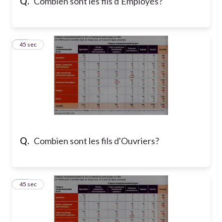
Q.
Combien sont les fils d'Employés?
17
45 sec
Q.
Combien sont les fils d'Ouvriers?
18
45 sec