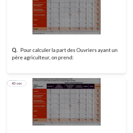
Q.
Pour calculer la part des Ouvriers ayant un
père agriculteur, on prend:
25
45 sec