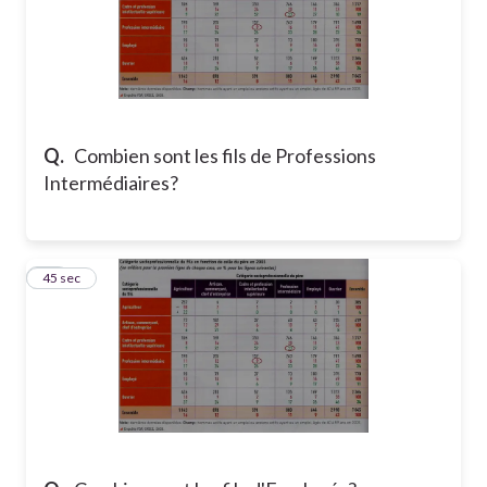
Q.
Combien sont les fils de Professions
Intermédiaires?
16
45 sec