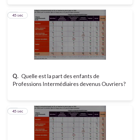
30
45 sec
Q.
Quelle est la part des enfants de
Professions Intermédiaires devenus Ouvriers?
31
45 sec