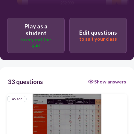
252 000
285 000
Play as a
285
Edit questions
student
1 143 000
to suit your class
to try out the
quiz
33 questions
Show answers
1
45 sec