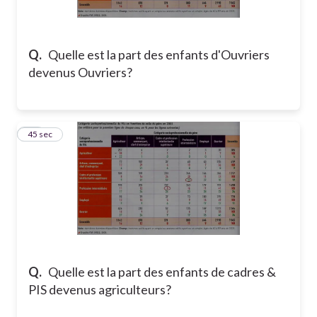
Q.
Quelle est la part des enfants d'Ouvriers
devenus Ouvriers?
29
45 sec
Q.
Quelle est la part des enfants de cadres &
PIS devenus agriculteurs?