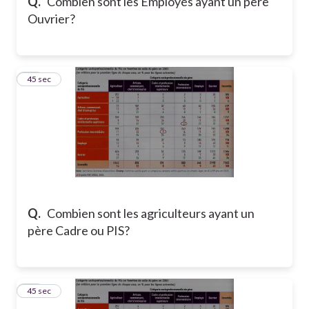
Q.
Combien sont les Employés ayant un père
Ouvrier?
23
45 sec
Q.
Combien sont les agriculteurs ayant un
père Cadre ou PIS?
24
45 sec