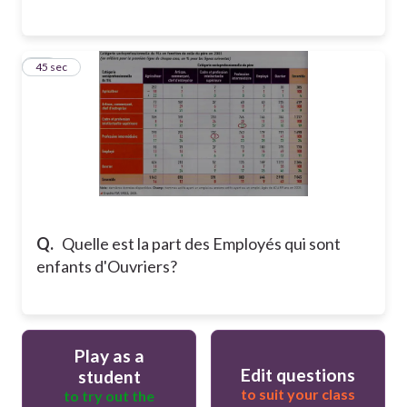
33
45 sec
Q.
Quelle est la part des Employés qui sont
enfants d'Ouvriers?
Play as a
Edit questions
student
to suit your class
to try out the