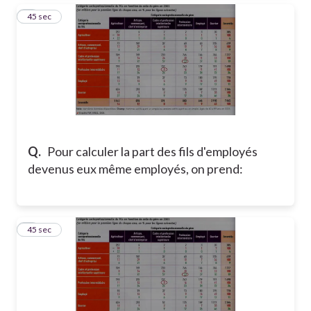
6
45 sec
Q.
Pour calculer la part des fils d'employés
devenus eux même employés, on prend:
7
45 sec