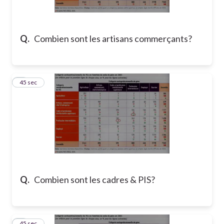
Q.
Combien sont les artisans commerçants?
8
45 sec
Q.
Combien sont les cadres & PIS?
9
45 sec