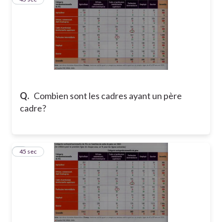
Q.
Combien sont les cadres ayant un père
cadre?
4
45 sec