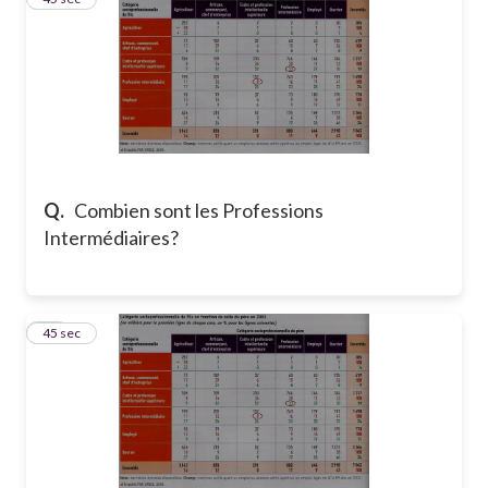
Q.
Combien sont les Professions
Intermédiaires?
10
45 sec