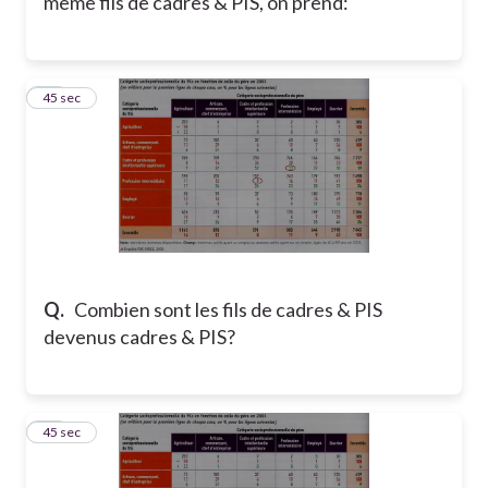
même fils de cadres & PIS, on prend:
20
45 sec
Q.
Combien sont les fils de cadres & PIS
devenus cadres & PIS?
21
45 sec