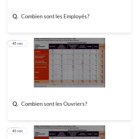
Q.
Combien sont les Employés?
11
45 sec
Q.
Combien sont les Ouvriers?
12
45 sec