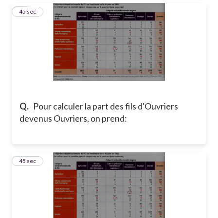
27
45 sec
Q.
Pour calculer la part des fils d'Ouvriers
devenus Ouvriers, on prend:
28
45 sec