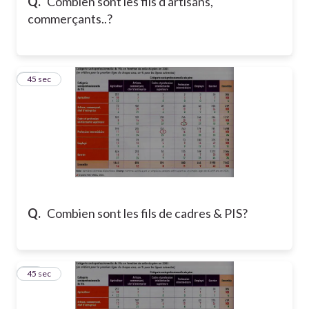
Q.
Combien sont les fils d'artisans,
commerçants..?
14
45 sec
Q.
Combien sont les fils de cadres & PIS?
15
45 sec