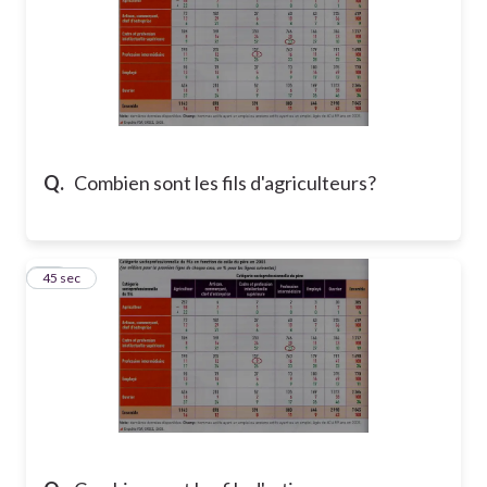
Q.
Combien sont les fils d'agriculteurs?
13
45 sec