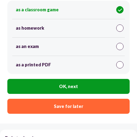
as a classroom game
as homework
as an exam
as a printed PDF
OK, next
Save for later