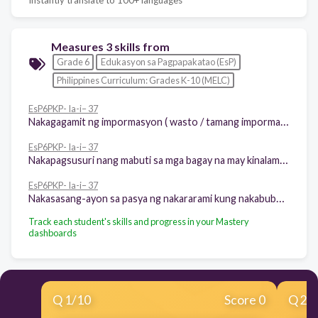
Measures 3 skills from
Grade 6
Edukasyon sa Pagpapakatao (EsP)
Philippines Curriculum: Grades K-10 (MELC)
EsP6PKP- Ia-i– 37
Nakagagamit ng impormasyon ( wasto / tamang impormasyon)
EsP6PKP- Ia-i– 37
Nakapagsusuri nang mabuti sa mga bagay na may kinalaman sa sarili at pangyayari
EsP6PKP- Ia-i– 37
Nakasasang-ayon sa pasya ng nakararami kung nakabubuti ito
Track each student's skills and progress in your Mastery
dashboards
Q
1
/
10
Score 0
Q
2
/