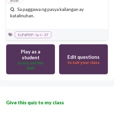
10
30 sec
Q.
Sa paggawa ng pasya kailangan ay
katalinuhan.
EsP6PKP- Ia-i– 37
Play as a
Edit questions
student
to suit your class
to try out the
quiz
Give this quiz to my class