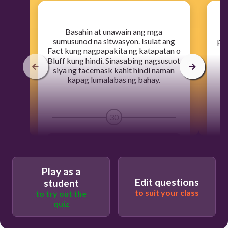
​Basahin at unawain ang mga
sumusunod na sitwasyon. Isulat ang
pa
Fact kung nagpapakita ng katapatan o
is
Bluff kung hindi. Sinasabing nagsusuot
siya ng facemask kahit hindi naman
kapag lumalabas ng bahay.
30
Fact
Play as a
Bluff
Edit questions
student
to suit your class
to try out the
quiz