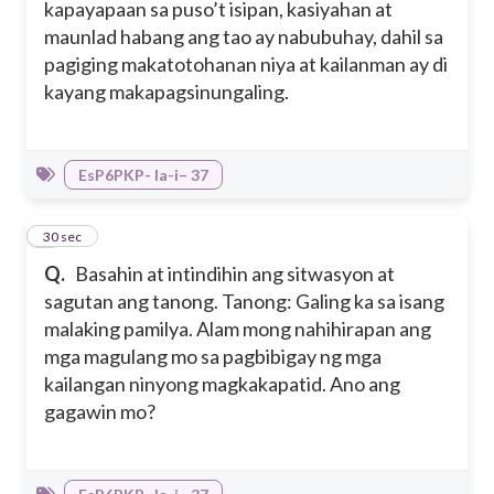
kapayapaan sa puso’t isipan, kasiyahan at
maunlad habang ang tao ay nabubuhay, dahil sa
pagiging makatotohanan niya at kailanman ay di
kayang makapagsinungaling.
EsP6PKP- Ia-i– 37
3
30 sec
Q.
Basahin at intindihin ang sitwasyon at
sagutan ang tanong. Tanong: Galing ka sa isang
malaking pamilya. Alam mong nahihirapan ang
mga magulang mo sa pagbibigay ng mga
kailangan ninyong magkakapatid. Ano ang
gagawin mo?