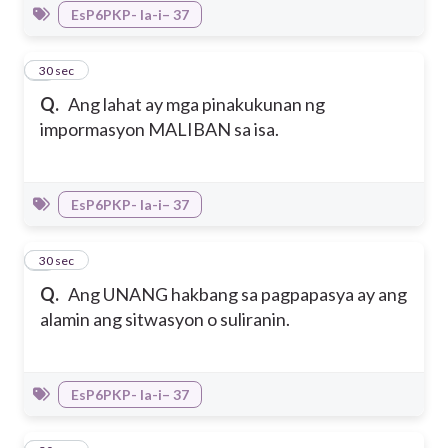
EsP6PKP- Ia-i– 37
8
30 sec
Q.
Ang lahat ay mga pinakukunan ng
impormasyon MALIBAN sa isa.
EsP6PKP- Ia-i– 37
9
30 sec
Q.
Ang UNANG hakbang sa pagpapasya ay ang
alamin ang sitwasyon o suliranin.
EsP6PKP- Ia-i– 37