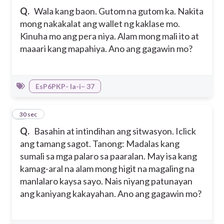
Q.
Wala kang baon. Gutom na gutom ka. Nakita
mong nakakalat ang wallet ng kaklase mo.
Kinuha mo ang pera niya. Alam mong mali ito at
maaari kang mapahiya. Ano ang gagawin mo?
EsP6PKP- Ia-i– 37
7
30 sec
Q.
Basahin at intindihan ang sitwasyon. Iclick
ang tamang sagot. Tanong: Madalas kang
sumali sa mga palaro sa paaralan. May isa kang
kamag-aral na alam mong higit na magaling na
manlalaro kaysa sayo. Nais niyang patunayan
ang kaniyang kakayahan. Ano ang gagawin mo?