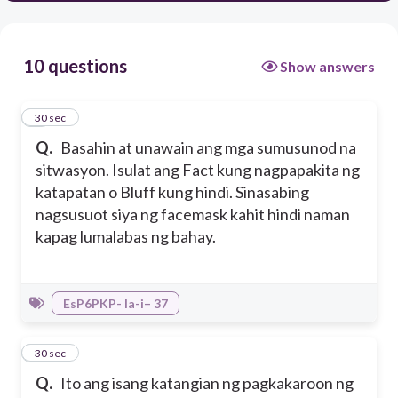
10 questions
Show answers
1
30 sec
Q.
Basahin at unawain ang mga sumusunod na
sitwasyon. Isulat ang Fact kung nagpapakita ng
katapatan o Bluff kung hindi. Sinasabing
nagsusuot siya ng facemask kahit hindi naman
kapag lumalabas ng bahay.
EsP6PKP- Ia-i– 37
2
30 sec
Q.
Ito ang isang katangian ng pagkakaroon ng