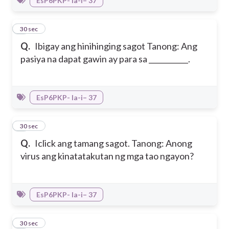
EsP6PKP- Ia-i– 37
4
30 sec
Q.
Ibigay ang hinihinging sagot Tanong: Ang
pasiya na dapat gawin ay para sa ___________.
EsP6PKP- Ia-i– 37
5
30 sec
Q.
Iclick ang tamang sagot. Tanong: Anong
virus ang kinatatakutan ng mga tao ngayon?
EsP6PKP- Ia-i– 37
6
30 sec