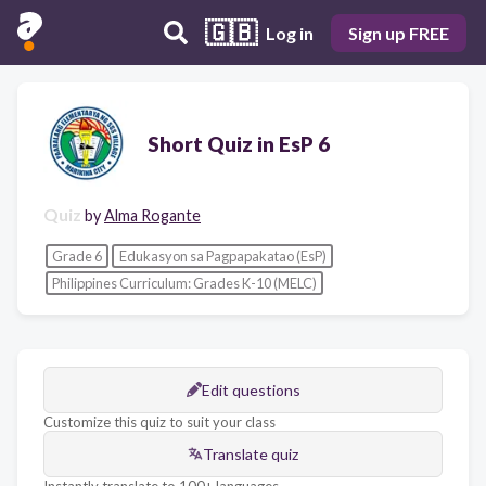
🇬🇧
Log in
Sign up FREE
Short Quiz in EsP 6
Quiz
by
Alma Rogante
Grade 6
Edukasyon sa Pagpapakatao (EsP)
Philippines Curriculum: Grades K-10 (MELC)
Edit questions
Customize this quiz to suit your class
Translate quiz
Instantly translate to 100+ languages