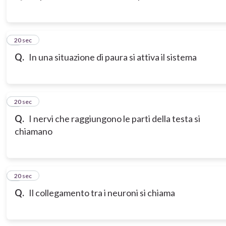
3
20 sec
Q.
In una situazione di paura si attiva il sistema
4
20 sec
Q.
I nervi che raggiungono le parti della testa si
chiamano
5
20 sec
Q.
Il collegamento tra i neuroni si chiama