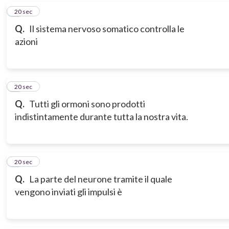
6
20 sec
Q.
Il sistema nervoso somatico controlla le
azioni
7
20 sec
Q.
Tutti gli ormoni sono prodotti
indistintamente durante tutta la nostra vita.
8
20 sec
Q.
La parte del neurone tramite il quale
vengono inviati gli impulsi è