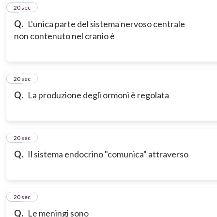
9
20 sec
Q.
L'unica parte del sistema nervoso centrale
non contenuto nel cranio è
10
20 sec
Q.
La produzione degli ormoni è regolata
11
20 sec
Q.
Il sistema endocrino "comunica" attraverso
12
20 sec
Q.
Le meningi sono