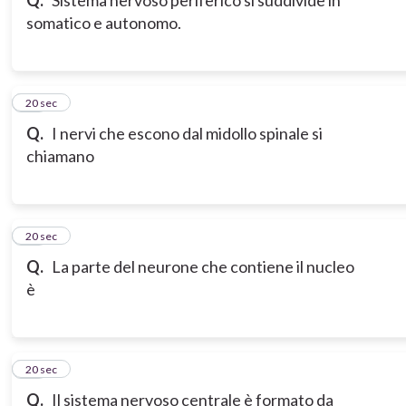
Q.
Sistema nervoso periferico si suddivide in
somatico e autonomo.
20
20 sec
Q.
I nervi che escono dal midollo spinale si
chiamano
21
20 sec
Q.
La parte del neurone che contiene il nucleo
è
22
20 sec
Q.
Il sistema nervoso centrale è formato da