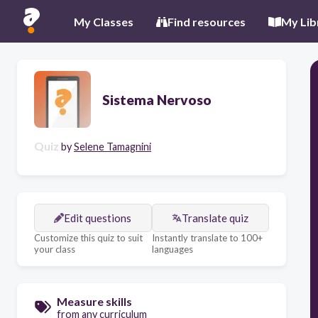
My Classes
Find resources
My Lib
Sistema Nervoso
Quiz
by
Selene Tamagnini
Edit questions
Translate quiz
Customize this quiz to suit
Instantly translate to 100+
your class
languages
Measure skills
from any curriculum