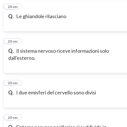
16
20 sec
Q.
Le ghiandole rilasciano
17
20 sec
Q.
Il sistema nervoso riceve informazioni solo
dall'esterno.
18
20 sec
Q.
I due emisferi del cervello sono divisi
19
20 sec