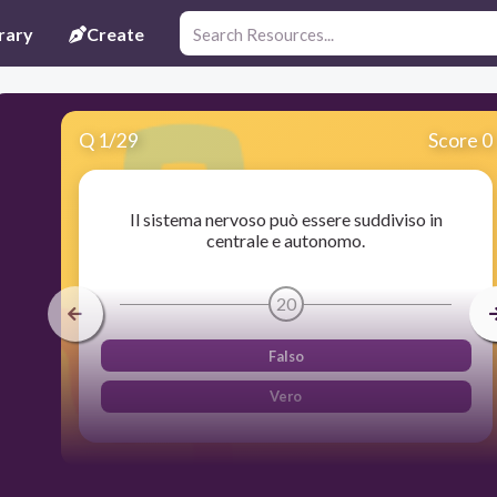
rary
Create
Q
1
/
29
Score 0
Il sistema nervoso può essere suddiviso in
centrale e autonomo.
20
Falso
Vero