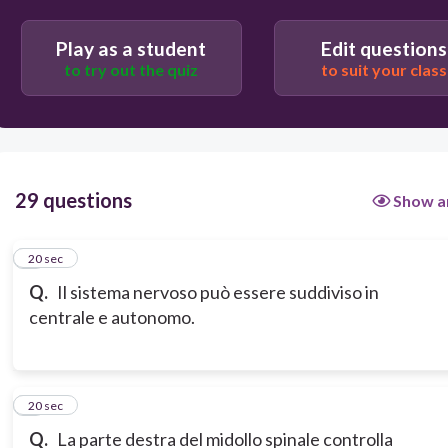
Play as a student
Edit questions
to try out the quiz
to suit your class
29 questions
Show a
1
20 sec
Q.
Il sistema nervoso può essere suddiviso in
centrale e autonomo.
2
20 sec
Q.
La parte destra del midollo spinale controlla