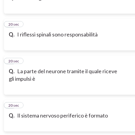
13
20 sec
Q.
I riflessi spinali sono responsabilità
14
20 sec
Q.
La parte del neurone tramite il quale riceve
gli impulsi è
15
20 sec
Q.
Il sistema nervoso periferico è formato