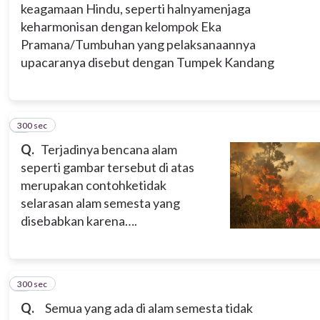
keagamaan Hindu, seperti halnyamenjaga
keharmonisan dengan kelompok Eka
Pramana/Tumbuhan yang pelaksanaannya
upacaranya disebut dengan Tumpek Kandang
300 sec
8
Q.
Terjadinya bencana alam
seperti gambar tersebut di atas
merupakan contohketidak
selarasan alam semesta yang
disebabkan karena….
300 sec
9
Q.
Semua yang ada di alam semesta tidak