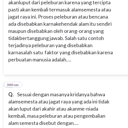
akanluput dari peleburan karena yang tercipta
pasti akan kembali termasuk alamsemesta atau
jagat raya ini. Proses peleburan atau bencana
ada disebabkan karnakehendak alam itu sendiri
maupun disebabkan oleh orang-orang yang
tidakbertanggung jawab. Salah satu contoh
terjadinya peleburan yang disebabkan
karnasalah satu faktor yang disebabkan karena
perbuatan manusia adalah….
300 sec
10
Q.
Sesuai dengan masanya kridanya bahwa
alamsemesta atau jagat raya yang ada ini tidak
akan luput dari akahir atau akanme-niada
kembali, masa peleburan atau pengembalian
alam semesta disebut dengan….