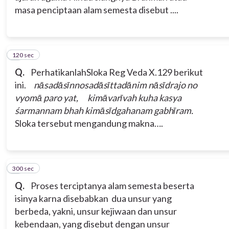
masa penciptaan alam semesta disebut ....
120 sec
2
Q.
PerhatikanlahSloka Reg Veda X.129 berikut
ini.
nāsadāsīnnosadāsīttadānim nāsīdrajo no
vyomā paro yat,
kimāvarīvah kuha kasya
śarmannam bhah kimāsīdgahanam gabhīram.
Sloka tersebut mengandung makna….
300 sec
3
Q.
Proses terciptanya alam semesta beserta
isinya karna disebabkan dua unsur yang
berbeda, yakni, unsur kejiwaan dan unsur
kebendaan, yang disebut dengan unsur