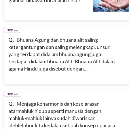
gambar dibawah ini adalah unsur
300 sec
6
Q.
Bhuana Agung dan bhuana alit saling
ketergantungan dan saling melengkapi, unsur
yang terdapat didalam bhuana agung juga
terdapat didalam bhuana Alit. Bhuana Alit dalam
agama Hindu juga disebut dengan….
300 sec
7
Q.
Menjaga keharmonis dan keselarasan
atarmahluk hidup seperti manusia dengan
mahluk-mahluk lainya sudah diwariskan
olehleluhur kita kedalamsebuah konsep upacara