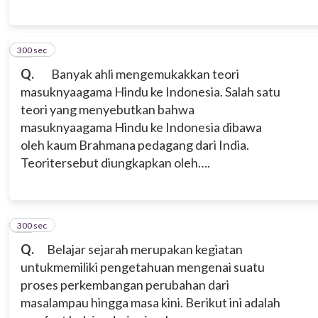
300 sec
11
Q.
Banyak ahli mengemukakkan teori
masuknyaagama Hindu ke Indonesia. Salah satu
teori yang menyebutkan bahwa
masuknyaagama Hindu ke Indonesia dibawa
oleh kaum Brahmana pedagang dari India.
Teoritersebut diungkapkan oleh….
300 sec
12
Q.
Belajar sejarah merupakan kegiatan
untukmemiliki pengetahuan mengenai suatu
proses perkembangan perubahan dari
masalampau hingga masa kini. Berikut ini adalah