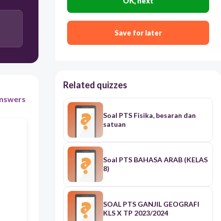
OK, next
A. Semua yang ada dialam semesta akan
mengalami perubahan yang sama
Save for later
B. Semesta berserta isi alam ini tidaklah abadi dan
semua akan kembali
Related quizzes
nswers
D. Yang abadihanyalah Brahman karna Brahman
tercipta dari dirinya sendiri
Soal PTS Fisika, besaran dan
satuan
E. Semua yangtercipta akan kembali pada tempat
yang sama dari mana ia berasal
Soal PTS BAHASA ARAB (KELAS
8)
SOAL PTS GANJIL GEOGRAFI
KLS X TP 2023/2024