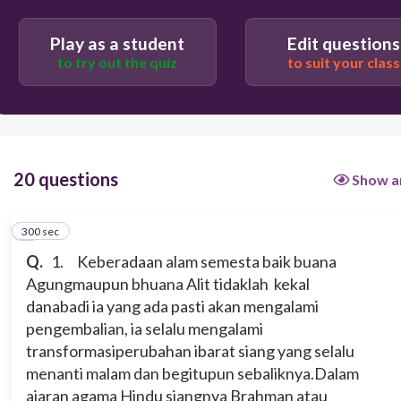
A.Ludradiwa
Play as a student
Edit questions
to try out the quiz
to suit your class
B. Brahma Nakta
D. Srestidiwa
20 questions
Show a
C. Bahmadiwa
300 sec
1
Q.
1. Keberadaan alam semesta baik buana
Agungmaupun bhuana Alit tidaklah kekal
danabadi ia yang ada pasti akan mengalami
pengembalian, ia selalu mengalami
transformasiperubahan ibarat siang yang selalu
menanti malam dan begitupun sebaliknya.Dalam
ajaran agama Hindu siangnya Brahman atau