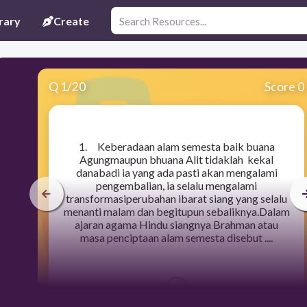
rary
Create
Q
1
/
20
Score 0
​1. Keberadaan alam semesta baik buana
Agungmaupun bhuana Alit tidaklah kekal
danabadi ia yang ada pasti akan mengalami
pengembalian, ia selalu mengalami
transformasiperubahan ibarat siang yang selalu
menanti malam dan begitupun sebaliknya.Dalam
ajaran agama Hindu siangnya Brahman atau
masa penciptaan alam semesta disebut ....
300