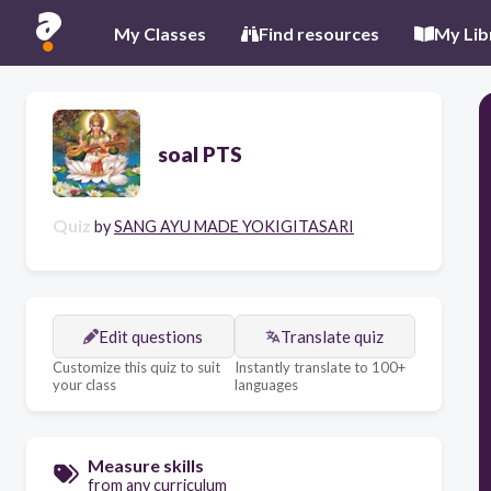
My Classes
Find resources
My Lib
soal PTS
Quiz
by
SANG AYU MADE YOKIGITASARI
Edit questions
Translate quiz
Customize this quiz to suit
Instantly translate to 100+
your class
languages
Measure skills
from any curriculum