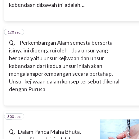
kebendaan dibawah ini adalah….
120 sec
4
Q.
Perkembangan Alam semesta berserta
isinya ini dipengarui oleh dua unsur yang
berbeda,yaitu unsur kejiwaan dan unsur
kebendaan dari kedua unsur inilah akan
mengalamiperkembangan secara bertahap.
Unsur kejiwaan dalam konsep tersebut dikenal
dengan Purusa
300 sec
5
Q.
Dalam Panca Maha Bhuta,