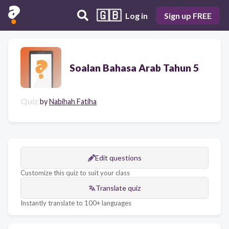
🇬🇧
Log in
Sign up FREE
Soalan Bahasa Arab Tahun 5
Quiz
by
Nabihah Fatiha
Edit questions
Customize this quiz to suit your class
Translate quiz
Instantly translate to 100+ languages