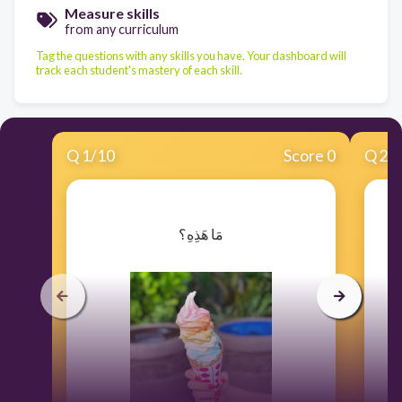
Measure skills
from any curriculum
Tag the questions with any skills you have. Your dashboard will
track each student's mastery of each skill.
Q
1
/
10
Score 0
Q
2
/
​مَا هَذِهِ؟