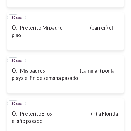
24
30 sec
Q.
Preterito
Mi padre _____________(barrer) el
piso
25
30 sec
Q.
Mis padres_________________(caminar) por la
playa el fin de semana pasado
26
30 sec
Q.
Preterito
Ellos___________________(ir) a Florida
el año pasado