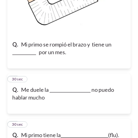
Q.
Mi primo se rompió el brazo y tiene un
___________ por un mes.
40
30 sec
Q.
Me duele la ___________________ no puedo
hablar mucho
41
30 sec
Q.
Mi primo tiene la______________________(flu).