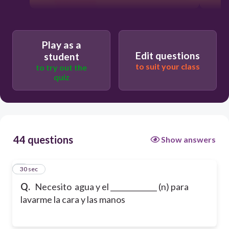
Play as a
Edit questions
student
to suit your class
to try out the
quiz
44 questions
Show answers
1
30 sec
Q.
Necesito agua y el _____________ (n) para
lavarme la cara y las manos