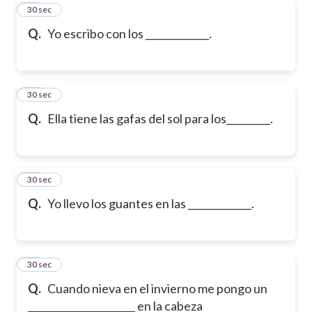
33
30 sec
Q.
Yo escribo con los _____________.
34
30 sec
Q.
Ella tiene las gafas del sol para los_________.
35
30 sec
Q.
Yo llevo los guantes en las _____________.
36
30 sec
Q.
Cuando nieva en el invierno me pongo un
______________________ en la cabeza