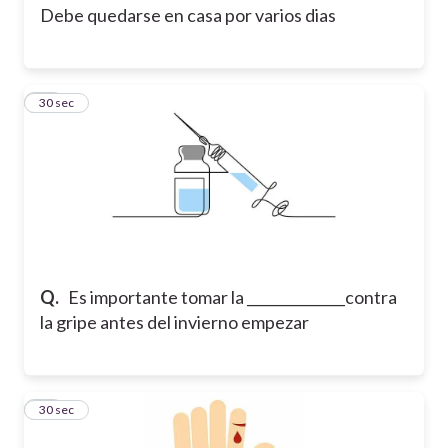
Debe quedarse en casa por varios dias
42
30 sec
Q.
Es importante tomar la ______________contra
la gripe antes del invierno empezar
43
30 sec