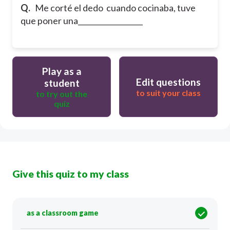
Q.
Me corté el dedo cuando cocinaba, tuve
que poner una__________________
Play as a
Edit questions
student
to suit your class
to try out the
quiz
Give this quiz to my class
as a classroom game