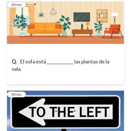
8
30 sec
Q.
El sofa está _____________ las plantas de la
sala.
9
30 sec