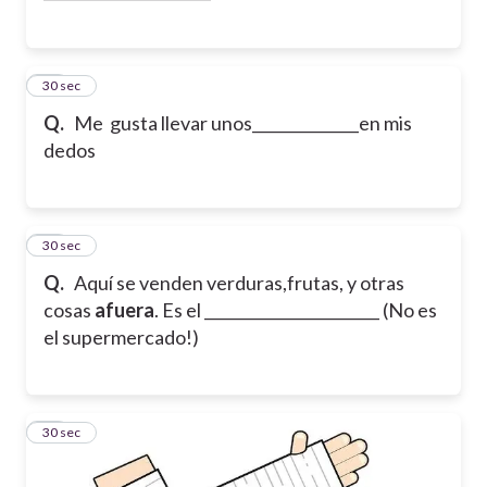
37
30 sec
Q.
Me gusta llevar unos______________en mis
dedos
38
30 sec
Q.
Aquí se venden verduras,frutas, y otras
cosas
afuera
. Es el _______________________
(No es
el supermercado!)
39
30 sec