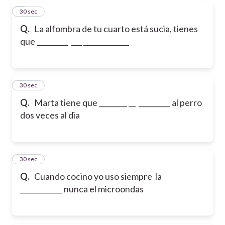
5
30 sec
Q.
La alfombra de tu cuarto está sucia, tienes
que _________ ___ _____________
6
30 sec
Q.
Marta tiene que ________ __ _________ al perro
dos veces al dia
7
30 sec
Q.
Cuando cocino yo uso siempre la
____________ nunca el microondas