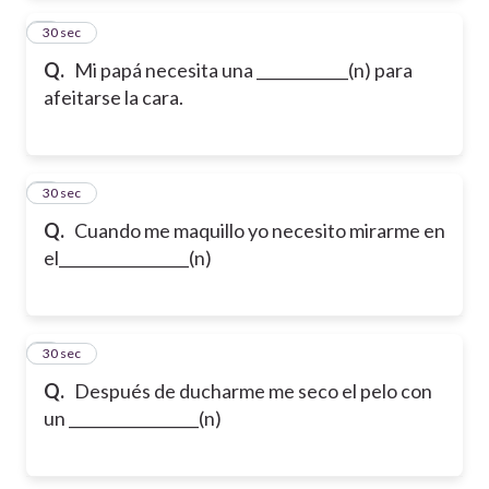
2
30 sec
Q.
Mi papá necesita una ____________(n) para
afeitarse la cara.
3
30 sec
Q.
Cuando me maquillo yo necesito mirarme en
el_________________(n)
4
30 sec
Q.
Después de ducharme me seco el pelo con
un _________________(n)