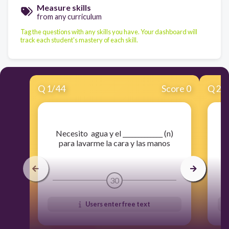
Measure skills
from any curriculum
Tag the questions with any skills you have. Your dashboard will
track each student's mastery of each skill.
Q
1
/
44
Score 0
Q
2
/
​Necesito agua y el _____________ (n)
​
para lavarme la cara y las manos
30
Users enter free text