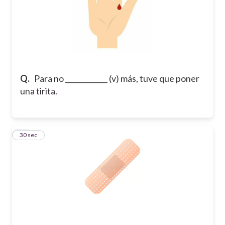
Q.
Para no ____________ (v) más, tuve que poner
una tirita.
44
30 sec