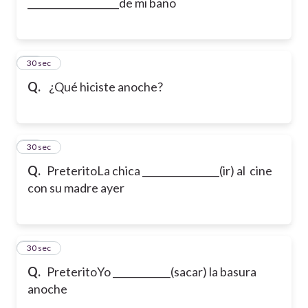
___________________de mi baño
21
30 sec
Q.
¿Qué hiciste anoche?
22
30 sec
Q.
Preterito
La chica ________________(ir) al cine
con su madre ayer
23
30 sec
Q.
Preterito
Yo ____________(sacar) la basura
anoche