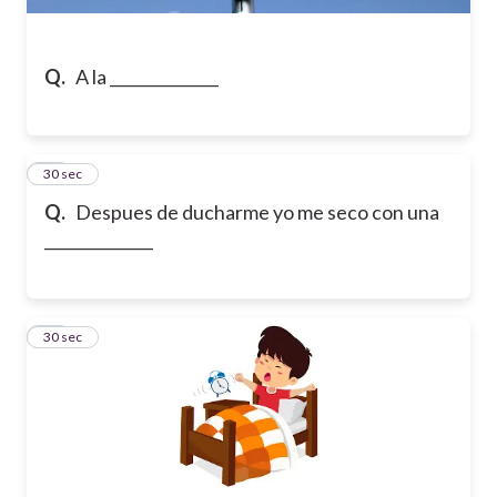
Q.
A la ______________
10
30 sec
Q.
Despues de ducharme yo me seco con una
______________
11
30 sec