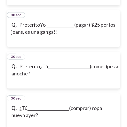
27
30 sec
Q.
Preterito
Yo ______________(pagar) $25 por los
jeans, es una ganga!!
28
30 sec
Q.
Preterito
¿Tú_____________________(comer)pizza
anoche?
29
30 sec
Q.
¿Tú_____________________(comprar) ropa
nueva ayer?