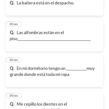
Q.
La bañera está en el despacho.
18
30 sec
Q.
Las alfombras están en el
piso___________________________________________
19
30 sec
Q.
En mi dormitorio tengo un ____________muy
grande donde está toda mi ropa
20
30 sec
Q.
Me cepillo los dientes en el