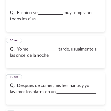
Q.
El chico se ______________ muy temprano
todos los dias
12
30 sec
Q.
Yo me ________________ tarde, usualmente a
las once de la noche
13
30 sec
Q.
Después de comer, mis hermanas y yo
lavamos los platos en un _______________________