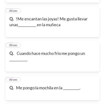
30
30 sec
Q.
!Me encantan las joyas! Me gusta llevar
unas___________ en la muñeca
31
30 sec
Q.
Cuando hace mucho frio me pongo un
___________
32
30 sec
Q.
Me pongo la mochila en la __________.