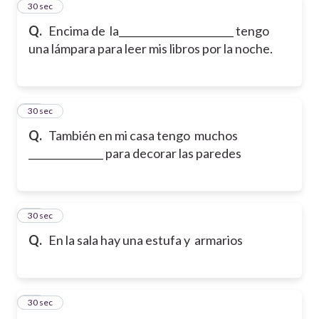
14
30 sec
Q.
Encima de la_______________________ tengo
una lámpara para leer mis libros por la noche.
15
30 sec
Q.
También en mi casa tengo muchos
_______________ para decorar las paredes
16
30 sec
Q.
En la sala hay una estufa y armarios
17
30 sec