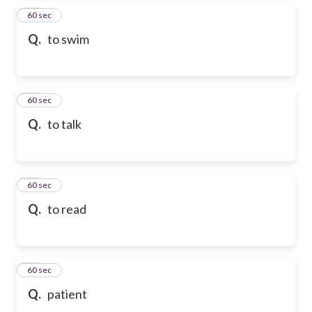
77
60 sec
Q.
to swim
78
60 sec
Q.
to talk
79
60 sec
Q.
to read
80
60 sec
Q.
patient