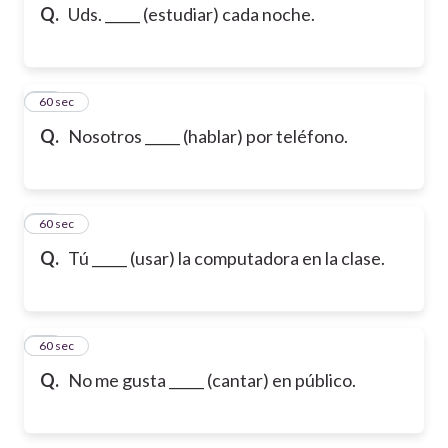
Q.
Uds. _____ (estudiar) cada noche.
85
60 sec
Q.
Nosotros _____ (hablar) por teléfono.
86
60 sec
Q.
Tú _____ (usar) la computadora en la clase.
87
60 sec
Q.
No me gusta _____ (cantar) en público.