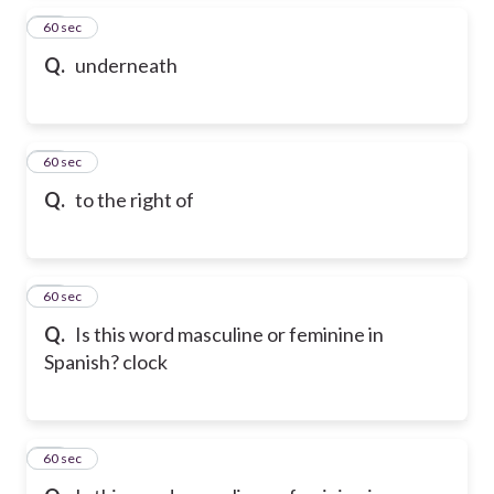
45
60 sec
Q.
underneath
46
60 sec
Q.
to the right of
47
60 sec
Q.
Is this word masculine or feminine in
Spanish? clock
48
60 sec