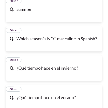
23
60 sec
Q.
summer
24
60 sec
Q.
Which season is NOT masculine in Spanish?
25
60 sec
Q.
¿Qué tiempo hace en el invierno?
26
60 sec
Q.
¿Qué tiempo hace en el verano?