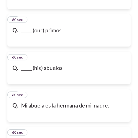
70
60 sec
Q.
_____ (our) primos
71
60 sec
Q.
_____ (his) abuelos
72
60 sec
Q.
Mi abuela es la hermana de mi madre.
73
60 sec