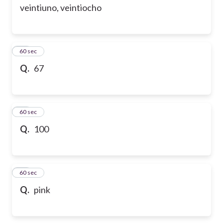
veintiuno, veintiocho
13
60 sec
Q.
67
14
60 sec
Q.
100
15
60 sec
Q.
pink