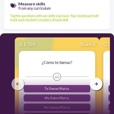
Measure skills
from any curriculum
Tag the questions with any skills you have. Your dashboard will
track each student's mastery of each skill.
Q
1
/
150
Score 0
Q
2
/
¿Cómo te llamas?
60
Te llamas Marta.
Me llamo Marta.
Me llamas Marta.