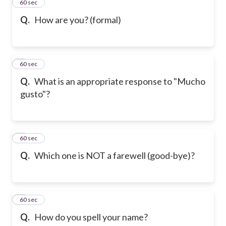
2
60 sec
Q.
How are you? (formal)
3
60 sec
Q.
What is an appropriate response to "Mucho
gusto"?
4
60 sec
Q.
Which one is NOT a farewell (good-bye)?
5
60 sec
Q.
How do you spell your name?