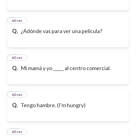
99
60 sec
Q.
¿Adónde vas para ver una película?
100
60 sec
Q.
Mi mamá y yo _____ al centro comercial.
101
60 sec
Q.
Tengo hambre. (I'm hungry)
102
60 sec