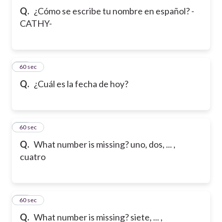
Q.
¿Cómo se escribe tu nombre en español? -
CATHY-
10
60 sec
Q.
¿Cuál es la fecha de hoy?
11
60 sec
Q.
What number is missing? uno, dos, ... ,
cuatro
12
60 sec
Q.
What number is missing? siete, ... ,