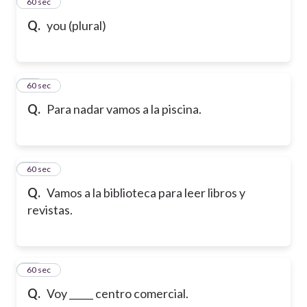
95
60 sec
Q.
you (plural)
96
60 sec
Q.
Para nadar vamos a la piscina.
97
60 sec
Q.
Vamos a la biblioteca para leer libros y
revistas.
98
60 sec
Q.
Voy _____ centro comercial.