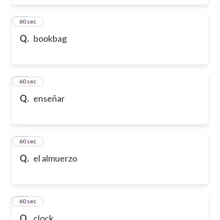
27
60 sec
Q.
bookbag
28
60 sec
Q.
enseñar
29
60 sec
Q.
el almuerzo
30
60 sec
Q.
clock