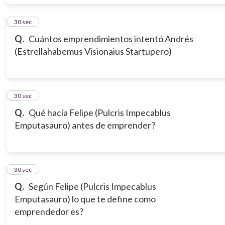
8
30 sec
Q.
Cuántos emprendimientos intentó Andrés
(Estrellahabemus Visionaius Startupero)
9
30 sec
Q.
Qué hacía Felipe (Pulcris Impecablus
Emputasauro) antes de emprender?
10
30 sec
Q.
Según Felipe (Pulcris Impecablus
Emputasauro) lo que te define como
emprendedor es?