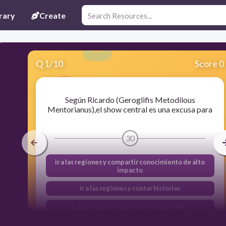
rary
Create
Q
1
/
10
Score 0
Según Ricardo (Geroglifis Metodilous
Mentorianus),el show central es una excusa para
30
ir a las regiones y compartir conocimiento de alto
impacto
ir a las regiones y contar historias
ir a las regiones a reírnos y gastar plata
viajar con las divas del emprendimiento y conocer