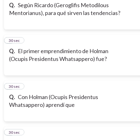
Q.
Según Ricardo (Geroglifis Metodilous
Mentorianus), para qué sirven las tendencias?
3
30 sec
Q.
El primer emprendimiento de Holman
(Ocupis Presidentus Whatsappero) fue?
4
30 sec
Q.
Con Holman (Ocupis Presidentus
Whatsappero) aprendí que
5
30 sec