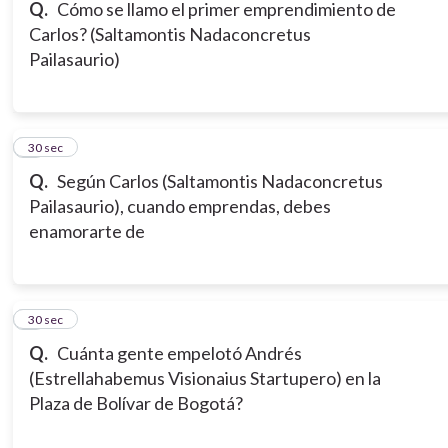
Q.
Cómo se llamo el primer emprendimiento de
Carlos? (Saltamontis Nadaconcretus
Pailasaurio)
6
30 sec
Q.
Según Carlos (Saltamontis Nadaconcretus
Pailasaurio), cuando emprendas, debes
enamorarte de
7
30 sec
Q.
Cuánta gente empelotó Andrés
(Estrellahabemus Visionaius Startupero) en la
Plaza de Bolívar de Bogotá?