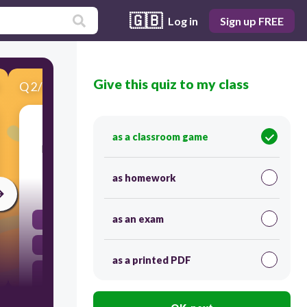
🇬🇧
Log in
Sign up FREE
Give this quiz to my class
Q
2
/
10
Score 0
Según Ricardo (Geroglifis Metodilous
as a classroom game
Mentorianus), para qué sirven las tendencias?
as homework
30
as an exam
para que mi modelo de negocio se pueda ejecutar
para hacer cambios en los tipos de familia
as a printed PDF
para mirar si mi modelo de negocio esta atacando
el mercado correcto
para que las abuelas usen delantal y piercing