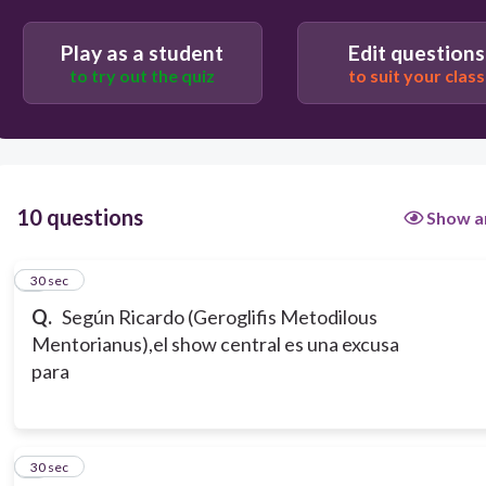
las regiones
Play as a student
Edit questions
to try out the quiz
to suit your class
10 questions
Show a
1
30 sec
Q.
Según Ricardo (Geroglifis Metodilous
Mentorianus),el show central es una excusa
para
2
30 sec