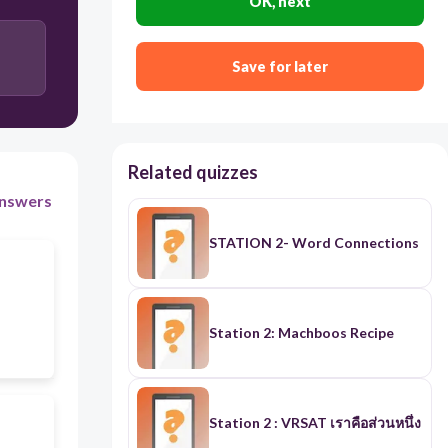
OK, next
Save for later
Related quizzes
nswers
STATION 2- Word Connections
Station 2: Machboos Recipe
Station 2 : VRSAT เราคือส่วนหนึ่ง