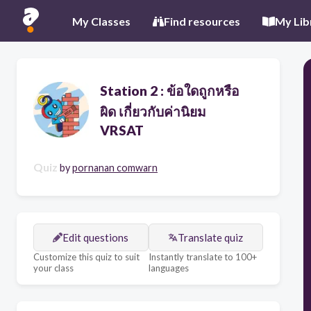
My Classes
Find resources
My Lib
Station 2 : ข้อใดถูกหรือ
ผิด เกี่ยวกับค่านิยม
VRSAT
Quiz
by
pornanan comwarn
Edit questions
Translate quiz
Customize this quiz to suit
Instantly translate to 100+
your class
languages