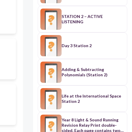
STATION 2 – ACTIVE
LISTENING
Day 3 Station 2
Adding & Subtracting
Polynomials (Station 2)
Life at the International Space
Station 2
Year 8 Light & Sound Running
Revision Relay Print double-
sided. Each page contains two