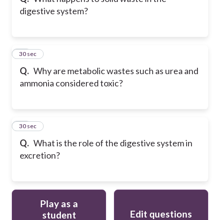
digestive system?
30
30 sec
Q.
Why are metabolic wastes such as urea and
ammonia considered toxic?
31
30 sec
Q.
What is the role of the digestive system in
excretion?
Play as a
Edit questions
student