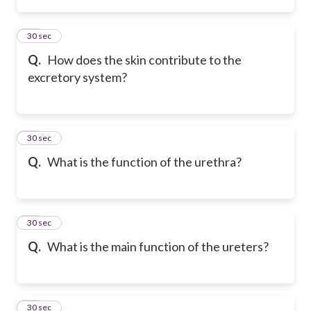
23
30 sec
Q.
How does the skin contribute to the
excretory system?
24
30 sec
Q.
What is the function of the urethra?
25
30 sec
Q.
What is the main function of the ureters?
26
30 sec