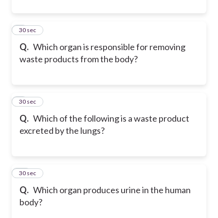
8
30 sec
Q.
Which organ is responsible for removing
waste products from the body?
9
30 sec
Q.
Which of the following is a waste product
excreted by the lungs?
10
30 sec
Q.
Which organ produces urine in the human
body?