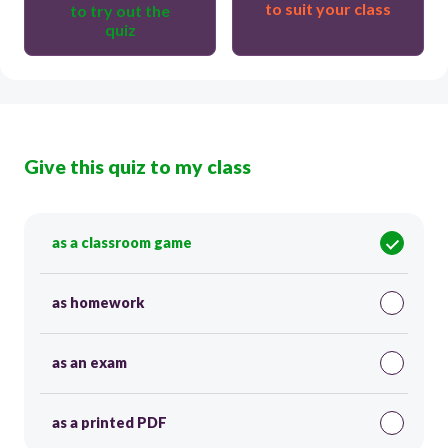
to suit your class
to try out the
quiz
Give this quiz to my class
as a classroom game
as homework
as an exam
as a printed PDF