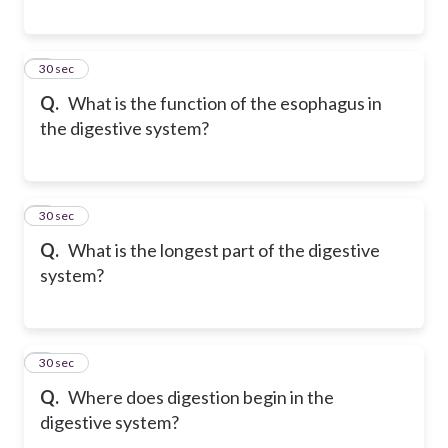
5
30 sec
Q.
What is the function of the esophagus in
the digestive system?
6
30 sec
Q.
What is the longest part of the digestive
system?
7
30 sec
Q.
Where does digestion begin in the
digestive system?