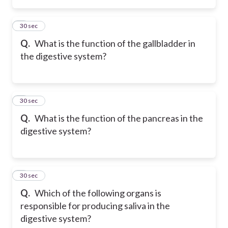
2
30 sec
Q.
What is the function of the gallbladder in
the digestive system?
3
30 sec
Q.
What is the function of the pancreas in the
digestive system?
4
30 sec
Q.
Which of the following organs is
responsible for producing saliva in the
digestive system?