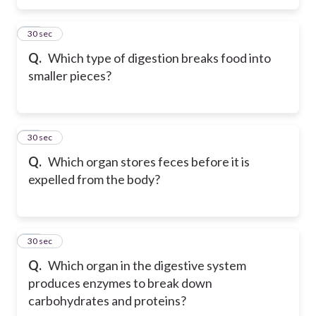
14
30 sec
Q.
Which type of digestion breaks food into
smaller pieces?
15
30 sec
Q.
Which organ stores feces before it is
expelled from the body?
16
30 sec
Q.
Which organ in the digestive system
produces enzymes to break down
carbohydrates and proteins?