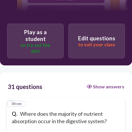
Large Intestine
Small Intestine
Play as a
Edit questions
student
to suit your class
to try out the
quiz
31 questions
Show answers
1
30 sec
Q.
Where does the majority of nutrient
absorption occur in the digestive system?