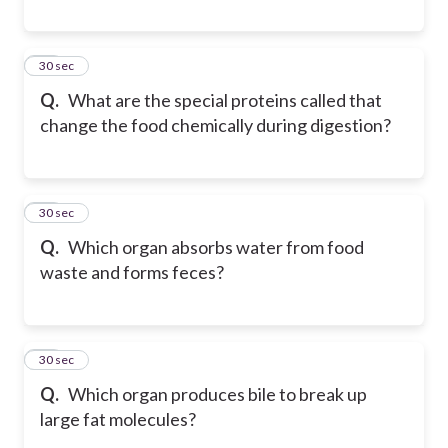
17
30 sec
Q.
What are the special proteins called that
change the food chemically during digestion?
18
30 sec
Q.
Which organ absorbs water from food
waste and forms feces?
19
30 sec
Q.
Which organ produces bile to break up
large fat molecules?