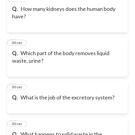
Q.
How many kidneys does the human body
have?
27
30 sec
Q.
Which part of the body removes liquid
waste, urine?
28
30 sec
Q.
What is the job of the excretory system?
29
30 sec
Q.
What happens to solid waste in the