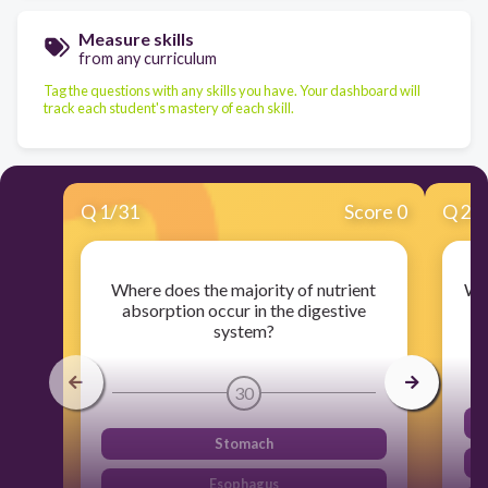
Measure skills
from any curriculum
Tag the questions with any skills you have. Your dashboard will
track each student's mastery of each skill.
Q
1
/
31
Score 0
Q
2
/
Where does the majority of nutrient
Wha
absorption occur in the digestive
system?
30
Stomach
Esophagus