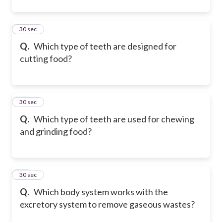
20
30 sec
Q.
Which type of teeth are designed for
cutting food?
21
30 sec
Q.
Which type of teeth are used for chewing
and grinding food?
22
30 sec
Q.
Which body system works with the
excretory system to remove gaseous wastes?