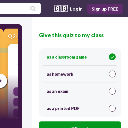
🇬🇧
Log in
Sign up FREE
Give this quiz to my class
Q
2
/
9
Score 0
Elsa recomienda que Mercedes
as a classroom game
_________________________ las instrucciones. (leer)
as homework
30
as an exam
leer
lee
as a printed PDF
leeeeee
lea