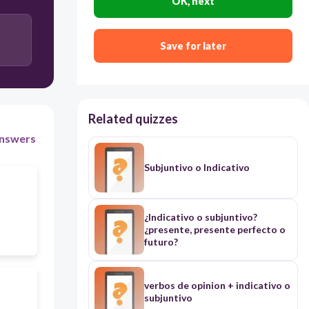
OK, next
Save for later
Related quizzes
nswers
Subjuntivo o Indicativo
¿Indicativo o subjuntivo?
¿presente, presente perfecto o
futuro?
verbos de opinion + indicativo o
subjuntivo