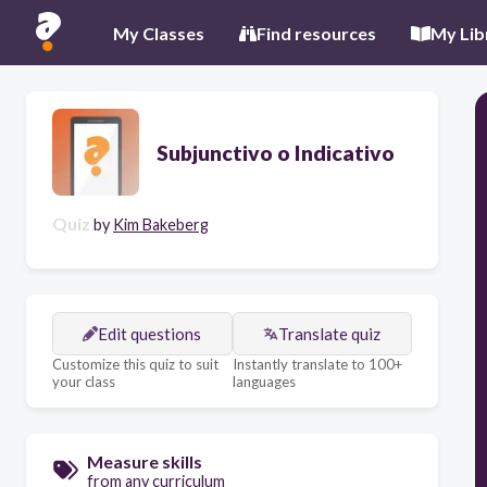
My Classes
Find resources
My Lib
Subjunctivo o Indicativo
Quiz
by
Kim Bakeberg
Edit questions
Translate quiz
Customize this quiz to suit
Instantly translate to 100+
your class
languages
Measure skills
from any curriculum