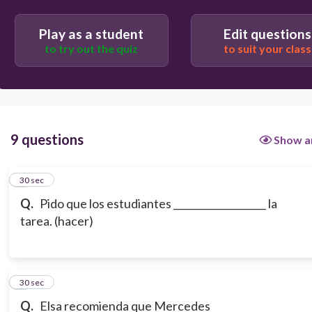
Play as a student
Edit questions
to try out the quiz
to suit your class
9 questions
Show a
1
30 sec
Q.
Pido que los estudiantes ___________________ la
tarea. (hacer)
2
30 sec
Q.
Elsa recomienda que Mercedes