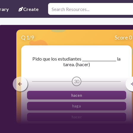
rary
Create
Q
1
/
9
Score 0
Pido que los estudiantes ___________________ la
tarea. (hacer)
30
hacen
haga
hacer
hagan