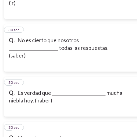
(ir)
6
30 sec
Q.
No es cierto que nosotros
_______________________ todas las respuestas.
(saber)
7
30 sec
Q.
Es verdad que _________________________ mucha
niebla hoy. (haber)
8
30 sec