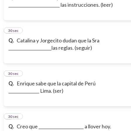
_________________________ las instrucciones. (leer)
3
30 sec
Q.
Catalina y Jorgecito dudan que la Sra
_____________________las reglas. (seguir)
4
30 sec
Q.
Enrique sabe que la capital de Perú
_______________ Lima. (ser)
5
30 sec
Q.
Creo que ______________________ a llover hoy.