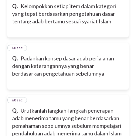
Q.
Kelompokkan setiap item dalam kategori
yang tepat berdasarkan pengetahuan dasar
tentang adab bertamu sesuai syariat Islam
12
60 sec
Q.
Padankan konsep dasar adab perjalanan
dengan keterangannya yang benar
berdasarkan pengetahuan sebelumnya
13
60 sec
Q.
Urutkanlah langkah-langkah penerapan
adab menerima tamu yang benar berdasarkan
pemahaman sebelumnya sebelum mempelajari
pendahuluan adab menerima tamu dalam Islam