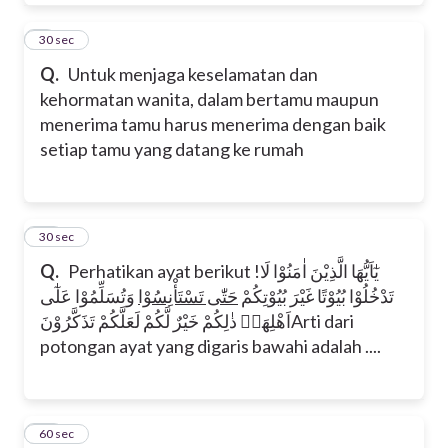
9
30 sec
Q.
Untuk menjaga keselamatan dan
kehormatan wanita, dalam bertamu maupun
menerima tamu harus menerima dengan baik
setiap tamu yang datang ke rumah
10
30 sec
Q.
Perhatikan ayat berikut !
يٰٓاَيُّهَا الَّذِيْنَ اٰمَنُوْا لَا
تَدْخُلُوْا بُيُوْتًا غَيْرَ بُيُوْتِكُمْ
حَتّٰى تَسْتَأْنِسُوْا
وَتُسَلِّمُوْا عَلٰٓى
اَهْلِهَاۗ ذٰلِكُمْ خَيْرٌ لَّكُمْ لَعَلَّكُمْ تَذَكَّرُوْنَ
Arti dari
potongan ayat yang digaris bawahi adalah ....
11
60 sec