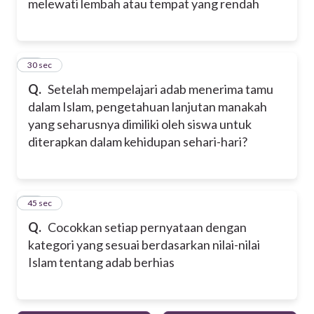
melewati lembah atau tempat yang rendah
19
30 sec
Q.
Setelah mempelajari adab menerima tamu
dalam Islam, pengetahuan lanjutan manakah
yang seharusnya dimiliki oleh siswa untuk
diterapkan dalam kehidupan sehari-hari?
20
45 sec
Q.
Cocokkan setiap pernyataan dengan
kategori yang sesuai berdasarkan nilai-nilai
Islam tentang adab berhias