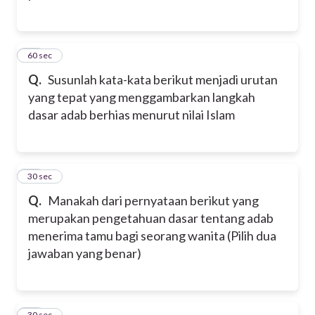
14
60 sec
Q.
Susunlah kata-kata berikut menjadi urutan
yang tepat yang menggambarkan langkah
dasar adab berhias menurut nilai Islam
15
30 sec
Q.
Manakah dari pernyataan berikut yang
merupakan pengetahuan dasar tentang adab
menerima tamu bagi seorang wanita (Pilih dua
jawaban yang benar)
16
30 sec