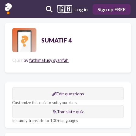
🇬🇧
Log in
Sign up FREE
SUMATIF 4
Quiz
by
fathimatusy syarifah
Edit questions
Customize this quiz to suit your class
Translate quiz
Instantly translate to 100+ languages