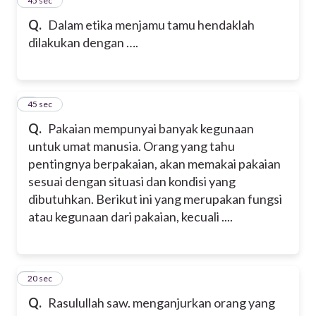
4
45 sec
Q.
Dalam etika menjamu tamu hendaklah
dilakukan dengan ….
5
45 sec
Q.
Pakaian mempunyai banyak kegunaan
untuk umat manusia. Orang yang tahu
pentingnya berpakaian, akan memakai pakaian
sesuai dengan situasi dan kondisi yang
dibutuhkan. Berikut ini yang merupakan fungsi
atau kegunaan dari pakaian, kecuali ....
6
20 sec
Q.
Rasulullah saw. menganjurkan orang yang