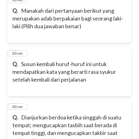
Q.
Manakah dari pertanyaan berikut yang
merupakan adab berpakaian bagi seorang laki-
laki (Pilih dua jawaban benar)
17
20 sec
Q.
Susun kembali huruf-huruf ini untuk
mendapatkan kata yang berarti rasa syukur
setelah kembali dari perjalanan
18
30 sec
Q.
Dianjurkan berdoa ketika singgah di suatu
tempat; mengucapkan tasbih saat berada di
tempat tinggi, dan mengucapkan takbir saat