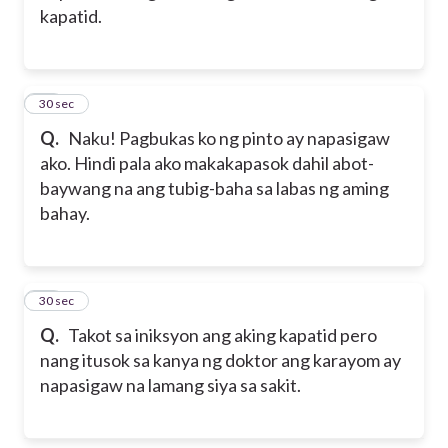
kapatid.
14
30 sec
Q.
Naku! Pagbukas ko ng pinto ay napasigaw
ako. Hindi pala ako makakapasok dahil abot-
baywang na ang tubig-baha sa labas ng aming
bahay.
15
30 sec
Q.
Takot sa iniksyon ang aking kapatid pero
nang itusok sa kanya ng doktor ang karayom ay
napasigaw na lamang siya sa sakit.