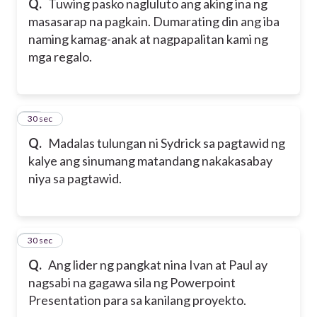
Q.
Tuwing pasko nagluluto ang aking ina ng
masasarap na pagkain. Dumarating din ang iba
naming kamag-anak at nagpapalitan kami ng
mga regalo.
19
30 sec
Q.
Madalas tulungan ni Sydrick sa pagtawid ng
kalye ang sinumang matandang nakakasabay
niya sa pagtawid.
20
30 sec
Q.
Ang lider ng pangkat nina Ivan at Paul ay
nagsabi na gagawa sila ng Powerpoint
Presentation para sa kanilang proyekto.