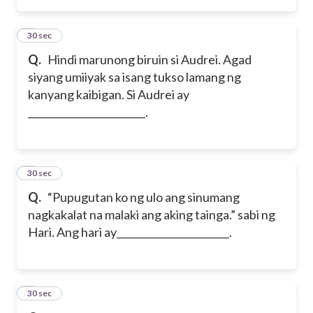
4
30 sec
Q.
Hindi marunong biruin si Audrei. Agad
siyang umiiyak sa isang tukso lamang ng
kanyang kaibigan. Si Audrei ay
________________________.
5
30 sec
Q.
“Pupugutan ko ng ulo ang sinumang
nagkakalat na malaki ang aking tainga.” sabi ng
Hari. Ang hari ay_______________________.
6
30 sec