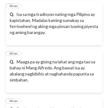
16
30 sec
Q.
Isa sa mga tradisyon nating mga Pilipino ay
kapistahan. Madalas kaming sumakay sa
ferriswheel ng aking mga pinsan tuwing piyesta
ng aming barangay.
17
30 sec
Q.
Maaga pa ay gising na lahat ang mga tao sa
bahay ni Mang Alfredo. Ang bawat isa ay
abalang nagbibihis at naghahanda papunta sa
simbahan.
18
30 sec