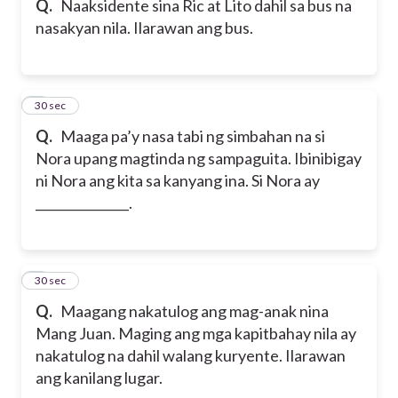
Q.
Naaksidente sina Ric at Lito dahil sa bus na
nasakyan nila. Ilarawan ang bus.
7
30 sec
Q.
Maaga pa’y nasa tabi ng simbahan na si
Nora upang magtinda ng sampaguita. Ibinibigay
ni Nora ang kita sa kanyang ina. Si Nora ay
_______________.
8
30 sec
Q.
Maagang nakatulog ang mag-anak nina
Mang Juan. Maging ang mga kapitbahay nila ay
nakatulog na dahil walang kuryente. Ilarawan
ang kanilang lugar.