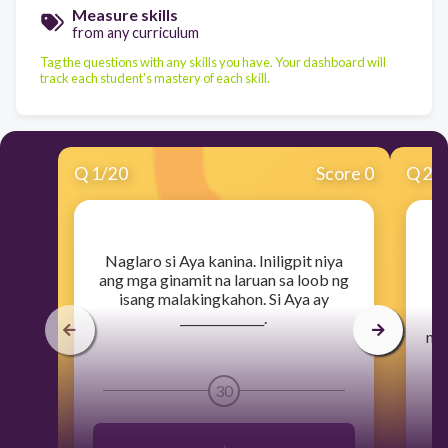
Measure skills
from any curriculum
Tag the questions with any skills you have. Your dashboard will
track each student's mastery of each skill.
Q
1
/
20
Score 0
Q
2
/
​Naglaro si Aya kanina. Iniligpit niya
ang mga ginamit na laruan sa loob ng
isang malakingkahon. Si Aya ay
______________.
su
ng 
30