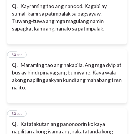
Q.
Kayraming tao ang nanood. Kagabi ay
sumali kami sa patimpalak sa pagsayaw.
Tuwang-tuwa ang mga magulang namin
sapagkat kami ang nanalo sa patimpalak.
12
30 sec
Q.
Maraming tao ang nakapila. Ang mga dyip at
bus ay hindi pinayagang bumiyahe. Kaya wala
akong napiling sakyan kundi ang mahabang tren
na ito.
13
30 sec
Q.
Katatakutan ang panonoorin ko kaya
napilitan akong isama ang nakatatanda kong