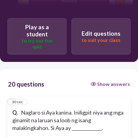
maalaga
masayahin
Play as a
Edit questions
student
masinop
to suit your class
to try out the
quiz
mainipin
20 questions
Show answers
1
30 sec
Q.
Naglaro si Aya kanina. Iniligpit niya ang mga
ginamit na laruan sa loob ng isang
malakingkahon. Si Aya ay ______________.