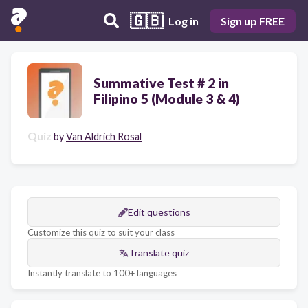
🇬🇧
Log in
Sign up FREE
Summative Test # 2 in
Filipino 5 (Module 3 & 4)
Quiz
by
Van Aldrich Rosal
Edit questions
Customize this quiz to suit your class
Translate quiz
Instantly translate to 100+ languages