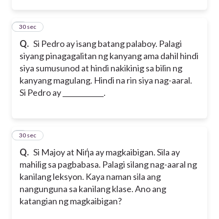
2
30 sec
Q.
Si Pedro ay isang batang palaboy. Palagi
siyang pinagagalitan ng kanyang ama dahil hindi
siya sumusunod at hindi nakikinig sa bilin ng
kanyang magulang. Hindi na rin siya nag-aaral.
Si Pedro ay ____________.
3
30 sec
Q.
Si Majoy at Niήa ay magkaibigan. Sila ay
mahilig sa pagbabasa. Palagi silang nag-aaral ng
kanilang leksyon. Kaya naman sila ang
nangunguna sa kanilang klase. Ano ang
katangian ng magkaibigan?