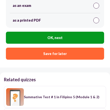
as an exam
as a printed PDF
OK, next
Save for later
Related quizzes
Summative Test # 1 in Filipino 5 (Module 1 & 2)