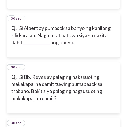
9
30 sec
Q.
Si Albert ay pumasok sa banyo ng kanilang
silid-aralan. Nagulat at natuwa siya sa nakita
dahil ______________ang banyo.
10
30 sec
Q.
Si Bb. Reyes ay palaging nakasuot ng
makakapal na damit tuwing pumapasok sa
trabaho. Bakit siya palaging nagsusuot ng
makakapal na damit?
11
30 sec