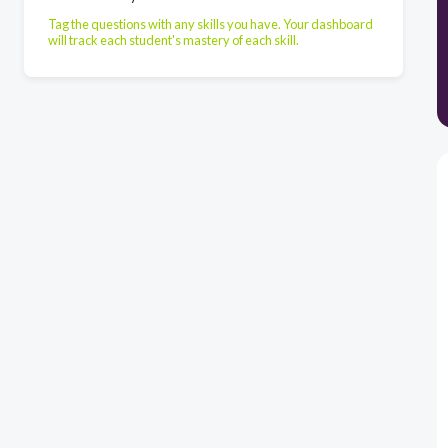
Tag the questions with any skills you have. Your dashboard
will track each student's mastery of each skill.