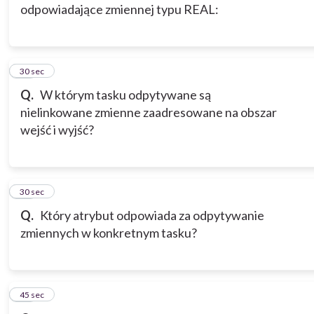
odpowiadające zmiennej typu REAL:
15
30 sec
Q.
W którym tasku odpytywane są
nielinkowane zmienne zaadresowane na obszar
wejść i wyjść?
16
30 sec
Q.
Który atrybut odpowiada za odpytywanie
zmiennych w konkretnym tasku?
17
45 sec