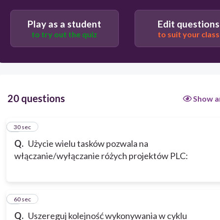
Play as a student
Edit questions
to try out the quiz
to suit your class
20 questions
Show a
1
30 sec
Q.
Użycie wielu tasków pozwala na
włączanie/wyłączanie różych projektów PLC:
2
60 sec
Q.
Uszereguj kolejność wykonywania w cyklu