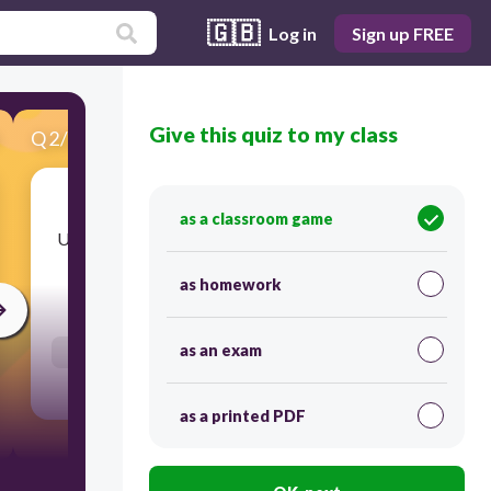
🇬🇧
Log in
Sign up FREE
Give this quiz to my class
Q
2
/
20
Score 0
as a classroom game
Uszereguj kolejność wykonywania w cyklu PLC:
as homework
60
as an exam
Users re-arrange answers into correct order
as a printed PDF