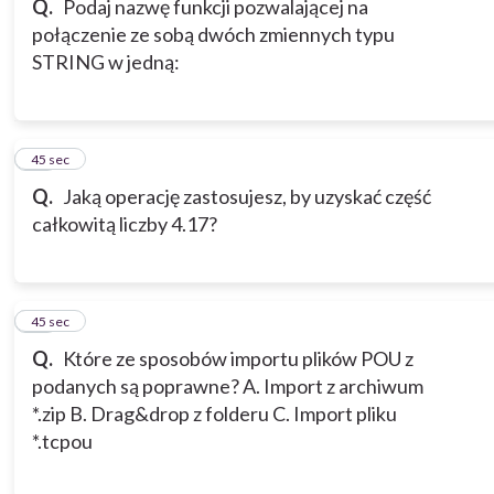
Q.
Podaj nazwę funkcji pozwalającej na
połączenie ze sobą dwóch zmiennych typu
STRING w jedną:
18
45 sec
Q.
Jaką operację zastosujesz, by uzyskać część
całkowitą liczby 4.17?
19
45 sec
Q.
Które ze sposobów importu plików POU z
podanych są poprawne? A. Import z archiwum
*.zip B. Drag&drop z folderu C. Import pliku
*.tcpou