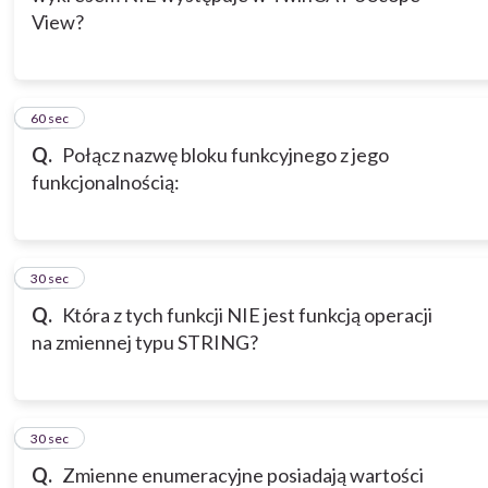
View?
12
60 sec
Q.
Połącz nazwę bloku funkcyjnego z jego
funkcjonalnością:
13
30 sec
Q.
Która z tych funkcji NIE jest funkcją operacji
na zmiennej typu STRING?
14
30 sec
Q.
Zmienne enumeracyjne posiadają wartości