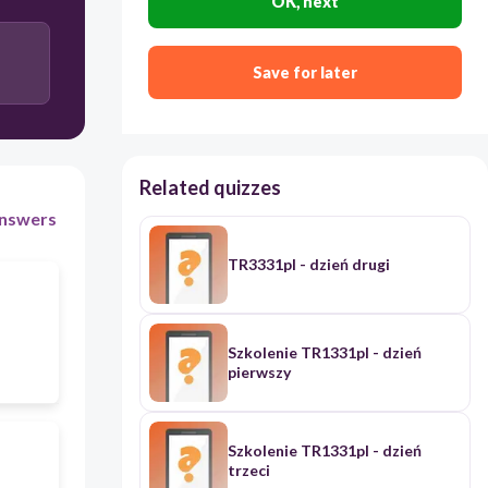
OK, next
Save for later
Related quizzes
nswers
TR3331pl - dzień drugi
Szkolenie TR1331pl - dzień
pierwszy
Szkolenie TR1331pl - dzień
trzeci