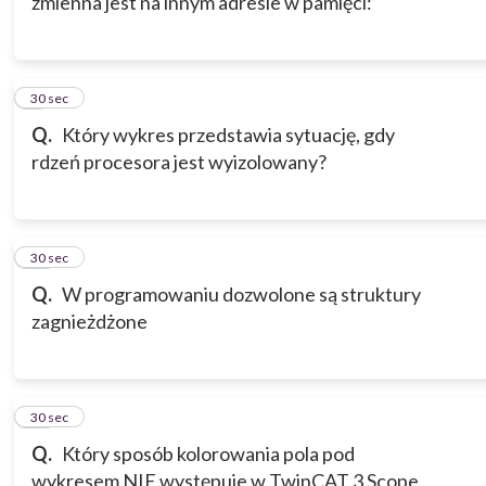
zmienna jest na innym adresie w pamięci:
9
30 sec
Q.
Który wykres przedstawia sytuację, gdy
rdzeń procesora jest wyizolowany?
10
30 sec
Q.
W programowaniu dozwolone są struktury
zagnieżdżone
11
30 sec
Q.
Który sposób kolorowania pola pod
wykresem NIE występuje w TwinCAT 3 Scope