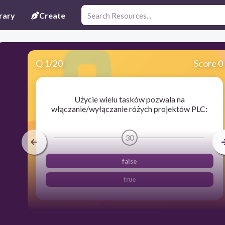
rary
Create
Q
1
/
20
Score 0
Użycie wielu tasków pozwala na
włączanie/wyłączanie różych projektów PLC:
30
false
true