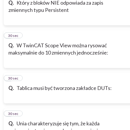
Q.
Który z bloków NIE odpowiada za zapis
zmiennych typu Persistent
6
30 sec
Q.
W TwinCAT Scope View można rysować
maksymalnie do 10 zmiennych jednocześnie:
7
30 sec
Q.
Tablica musi być tworzona zakładce DUTs:
8
30 sec
Q.
Unia charakteryzuje się tym, że każda