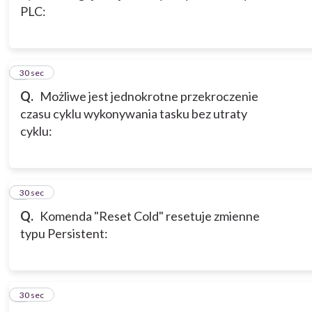
PLC:
3
30 sec
Q.
Możliwe jest jednokrotne przekroczenie
czasu cyklu wykonywania tasku bez utraty
cyklu:
4
30 sec
Q.
Komenda "Reset Cold" resetuje zmienne
typu Persistent:
5
30 sec