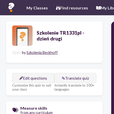
My Classes
Find resources
My Lib
Szkolenie TR1331pl -
dzień drugi
Quiz
by
Szkolenia Beckhoff
Edit questions
Translate quiz
Customize this quiz to suit
Instantly translate to 100+
your class
languages
Measure skills
from any curriculum