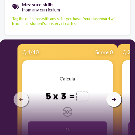
Measure skills
from any curriculum
Tag the questions with any skills you have. Your dashboard will
track each student's mastery of each skill.
Q
1
/
10
Score 0
Q
2
/
​Calcula
300
15