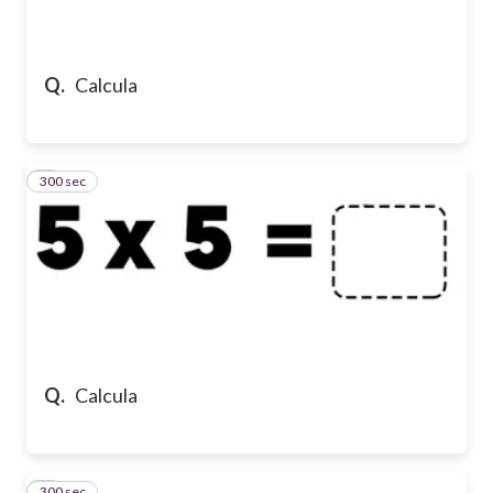
Q.
Calcula
300 sec
2
Q.
Calcula
300 sec
3