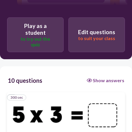
10
Play as a
Edit questions
student
to suit your class
to try out the
quiz
10 questions
Show answers
300 sec
1