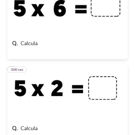
Q.
Calcula
300 sec
7
Q.
Calcula