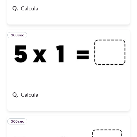
Q.
Calcula
300 sec
5
Q.
Calcula
300 sec
6