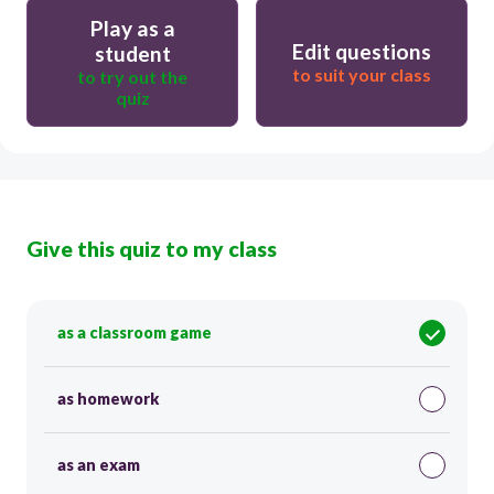
Play as a
Edit questions
student
to suit your class
to try out the
quiz
Give this quiz to my class
as a classroom game
as homework
as an exam