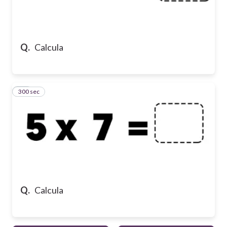
Q.
Calcula
300 sec
10
Q.
Calcula