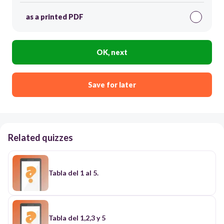
as a printed PDF
OK, next
Save for later
Related quizzes
Tabla del 1 al 5.
Tabla del 1,2,3 y 5