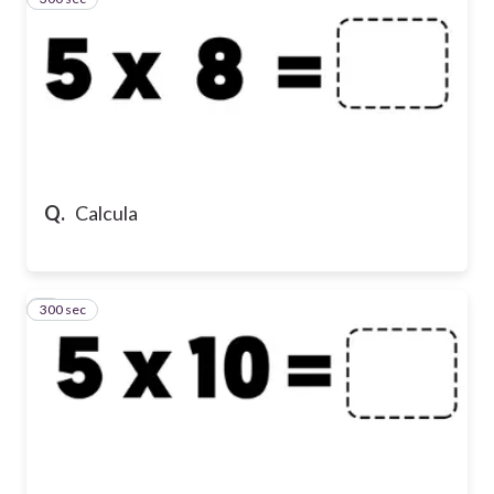
Q.
Calcula
300 sec
4