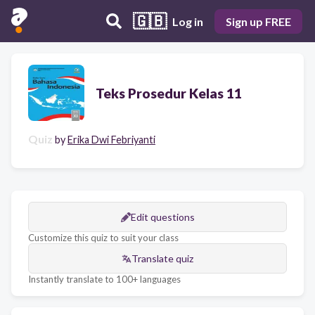
🇬🇧
Log in
Sign up FREE
Teks Prosedur Kelas 11
Quiz
by
Erika Dwi Febriyanti
Edit questions
Customize this quiz to suit your class
Translate quiz
Instantly translate to 100+ languages