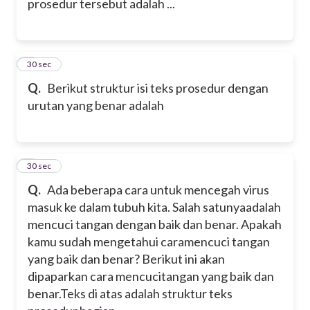
prosedur tersebut adalah ...
8
30 sec
Q.
Berikut struktur isi teks prosedur dengan
urutan yang benar adalah
9
30 sec
Q.
Ada beberapa cara untuk mencegah virus
masuk ke dalam tubuh kita. Salah satunyaadalah
mencuci tangan dengan baik dan benar. Apakah
kamu sudah mengetahui caramencuci tangan
yang baik dan benar? Berikut ini akan
dipaparkan cara mencucitangan yang baik dan
benar.Teks di atas adalah struktur teks