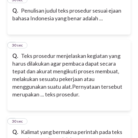
Q.
Penulisan judul teks prosedur sesuai ejaan
bahasa Indonesia yang benar adalah ...
6
30 sec
Q.
Teks prosedur menjelaskan kegiatan yang
harus dilakukan agar pembaca dapat secara
tepat dan akurat mengikuti proses membuat,
melakukan sesuatu pekerjaan atau
menggunakan suatu alat.
Pernyataan tersebut
merupakan ... teks prosedur.
7
30 sec
Q.
Kalimat yang bermakna perintah pada teks