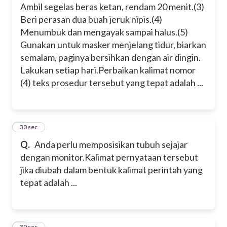
Ambil segelas beras ketan, rendam 20 menit.
(3)
Beri perasan dua buah jeruk nipis.
(4)
Menumbuk dan mengayak sampai halus.
(5)
Gunakan untuk masker menjelang tidur, biarkan
semalam, paginya bersihkan dengan air dingin.
Lakukan setiap hari.
Perbaikan kalimat nomor
(4) teks prosedur tersebut yang tepat adalah ...
4
30 sec
Q.
Anda perlu memposisikan tubuh sejajar
dengan monitor.
Kalimat pernyataan tersebut
jika diubah dalam bentuk kalimat perintah yang
tepat adalah ...
5
30 sec