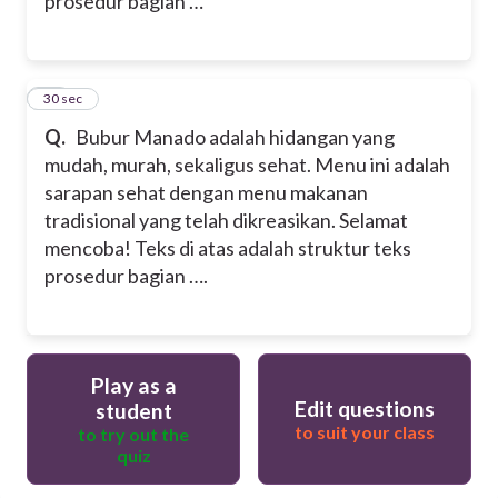
prosedur bagian …
10
30 sec
Q.
Bubur Manado adalah hidangan yang
mudah, murah, sekaligus sehat. Menu ini adalah
sarapan sehat dengan menu makanan
tradisional yang telah dikreasikan. Selamat
mencoba!
Teks di atas adalah struktur teks
prosedur bagian ….
Play as a
Edit questions
student
to suit your class
to try out the
quiz