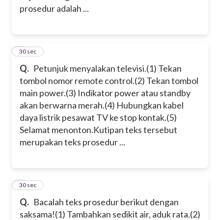
prosedur adalah ...
2
30 sec
Q.
Petunjuk menyalakan televisi.
(1) Tekan
tombol nomor remote control.
(2) Tekan tombol
main power.
(3) Indikator power atau standby
akan berwarna merah.
(4) Hubungkan kabel
daya listrik pesawat TV ke stop kontak.
(5)
Selamat menonton.
Kutipan teks tersebut
merupakan teks prosedur ...
3
30 sec
Q.
Bacalah teks prosedur berikut dengan
saksama!
(1) Tambahkan sedikit air, aduk rata.
(2)