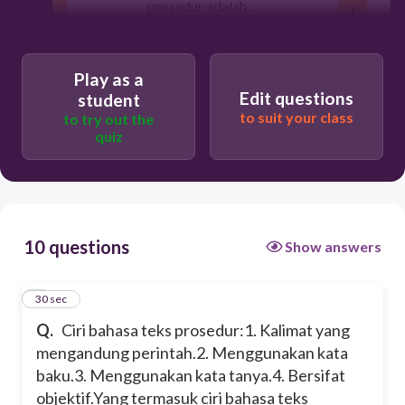
prosedur adalah ...
30
Kut
Play as a
Edit questions
student
to suit your class
to try out the
3 dan 4
quiz
1 dan 2
2 dan 3
10 questions
Show answers
1
30 sec
Q.
Ciri bahasa teks prosedur:
1. Kalimat yang
mengandung perintah.
2. Menggunakan kata
baku.
3. Menggunakan kata tanya.
4. Bersifat
objektif.
Yang termasuk ciri bahasa teks