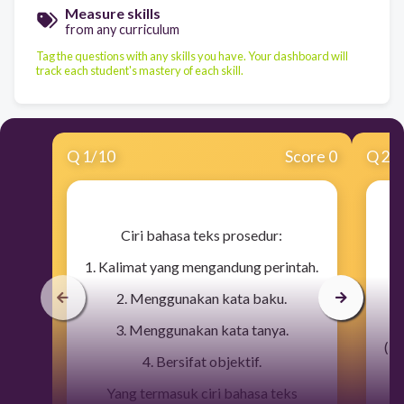
Measure skills
from any curriculum
Tag the questions with any skills you have. Your dashboard will
track each student's mastery of each skill.
Q
1
/
10
Score 0
Q
2
/
​Ciri bahasa teks prosedur:
1. Kalimat yang mengandung perintah.
2. Menggunakan kata baku.
3. Menggunakan kata tanya.
(3)
4. Bersifat objektif.
Yang termasuk ciri bahasa teks