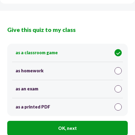
Give this quiz to my class
as a classroom game
as homework
as an exam
as a printed PDF
OK, next