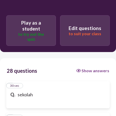
Play as a
Edit questions
student
to suit your class
to try out the
quiz
28 questions
Show answers
1
30 sec
Q.
sekolah