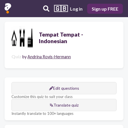
🇬🇧
Log in
Sign up FREE
Tempat Tempat -
Indonesian
Quiz
by
Andrina Rovis-Hermann
Edit questions
Customize this quiz to suit your class
Translate quiz
Instantly translate to 100+ languages