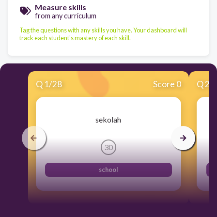
Measure skills
from any curriculum
Tag the questions with any skills you have. Your dashboard will
track each student's mastery of each skill.
Q
1
/
28
Score 0
Q
2
/
sekolah
30
school