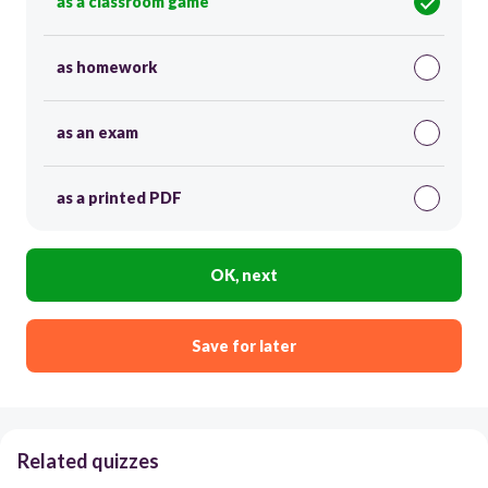
as a classroom game
as homework
as an exam
as a printed PDF
OK, next
Save for later
Related quizzes