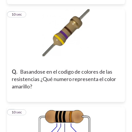
3
10 sec
Q.
Basandose en el codigo de colores de las
resistencias ¿Qué numero representa el color
amarillo?
4
10 sec