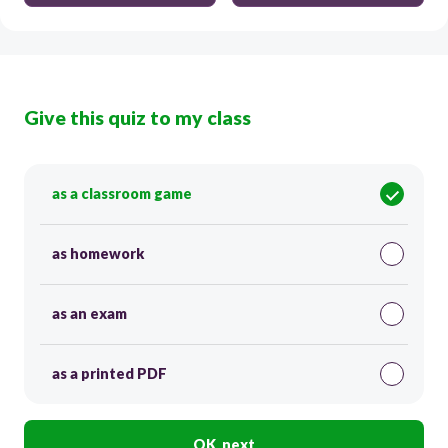
Give this quiz to my class
as a classroom game
as homework
as an exam
as a printed PDF
OK, next