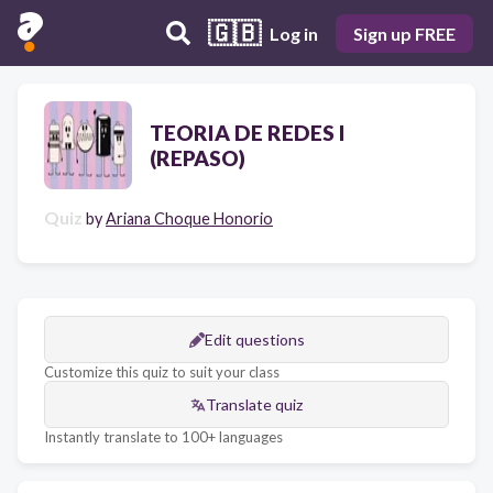
🇬🇧
Log in
Sign up FREE
TEORIA DE REDES I
(REPASO)
Quiz
by
Ariana Choque Honorio
Edit questions
Customize this quiz to suit your class
Translate quiz
Instantly translate to 100+ languages