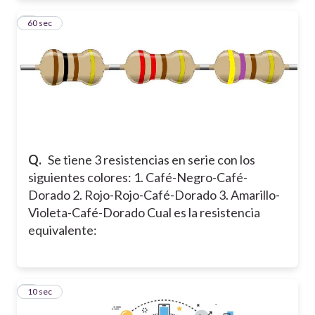
7
60 sec
Q.
Se tiene 3 resistencias en serie con los
siguientes colores: 1. Café-Negro-Café-
Dorado 2. Rojo-Rojo-Café-Dorado 3. Amarillo-
Violeta-Café-Dorado Cual es la resistencia
equivalente:
8
10 sec