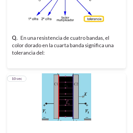
Q.
En una resistencia de cuatro bandas, el
color dorado en la cuarta banda significa una
tolerancia del:
5
10 sec