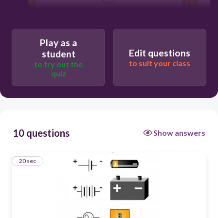
Voltios [V]
Watios [W]
Play as a
Edit questions
student
Faradios [F]
to suit your class
to try out the
Amperios [A]
quiz
10 questions
Show answers
1
20 sec