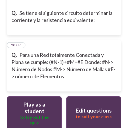
Q.
Se tiene el siguiente circuito determinar la
corriente y la resistencia equivalente:
10
20 sec
Q.
Para una Red totalmente Conectada y
Plana se cumple: (#N-1)+#M=#E Donde: #N->
Número de Nodos #M-> Número de Mallas #E-
> número de Elementos
Play as a
Edit questions
student
to suit your class
to try out the
quiz