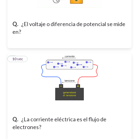
Q.
¿El voltaje o diferencia de potencial se mide
en?
2
10 sec
Q.
¿La corriente eléctrica es el flujo de
electrones?