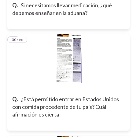
Q.
Si necesitamos llevar medicación, ¿qué
debemos enseñar en la aduana?
11
30 sec
Q.
¿Está permitido entrar en Estados Unidos
con comida procedente de tu país? Cuál
afirmación es cierta