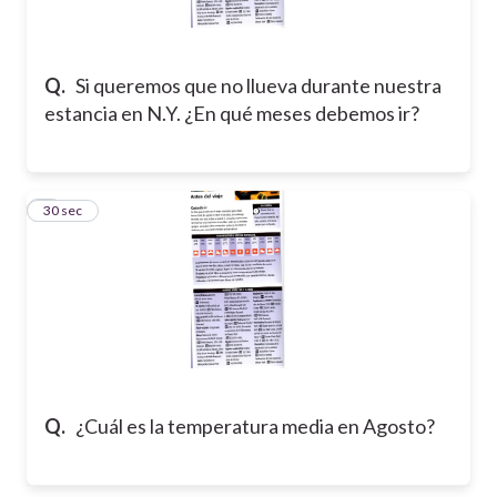
Q.
Si queremos que no llueva durante nuestra
estancia en N.Y. ¿En qué meses debemos ir?
2
30 sec
Q.
¿Cuál es la temperatura media en Agosto?