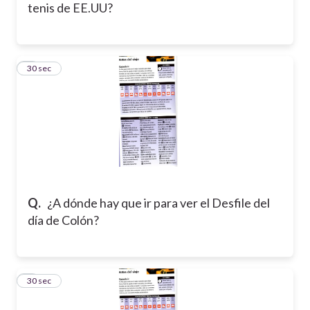
tenis de EE.UU?
6
30 sec
Q.
¿A dónde hay que ir para ver el Desfile del
día de Colón?
7
30 sec