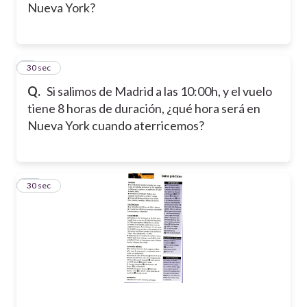
Nueva York?
9
30 sec
Q.
Si salimos de Madrid a las 10:00h, y el vuelo
tiene 8 horas de duración, ¿qué hora será en
Nueva York cuando aterricemos?
10
30 sec