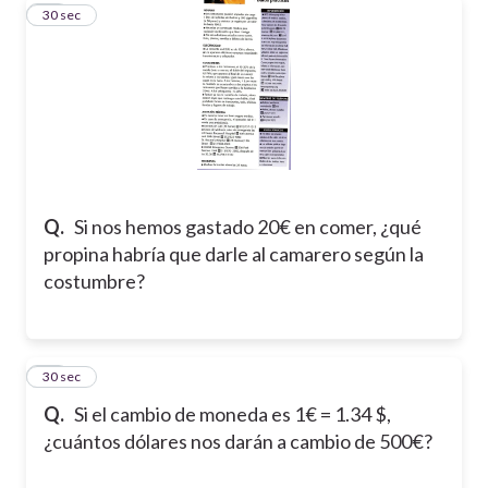
12
30 sec
Q.
Si nos hemos gastado 20€ en comer, ¿qué
propina habría que darle al camarero según la
costumbre?
13
30 sec
Q.
Si el cambio de moneda es 1€ = 1.34 $,
¿cuántos dólares nos darán a cambio de 500€?