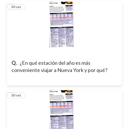
3
30 sec
Q.
¿En qué estación del año es más
conveniente viajar a Nueva York y por qué?
4
30 sec