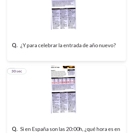
Q.
¿Y para celebrar la entrada de año nuevo?
8
30 sec
Q.
Si en España son las 20:00h, ¿qué hora es en