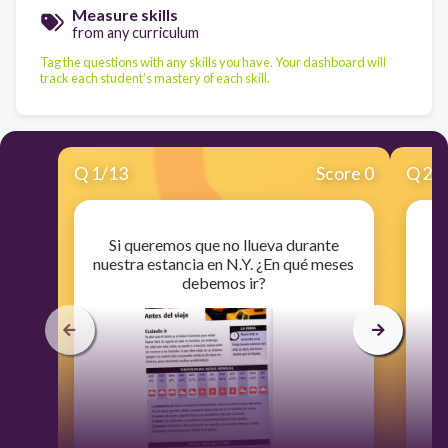
Measure skills
from any curriculum
Tag the questions with any skills you have. Your dashboard will
track each student's mastery of each skill.
Q
1
/
13
Score 0
Q
2
/
Si queremos que no llueva durante
nuestra estancia en N.Y. ¿En qué meses
debemos ir?