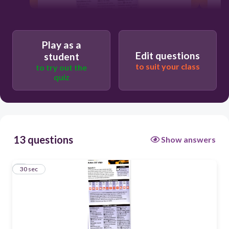
Play as a
Edit questions
student
to suit your class
to try out the
30
quiz
Junio a septiembre
Agosto a octubre
Abril a julio
13 questions
Show answers
Enero a marzo
1
30 sec