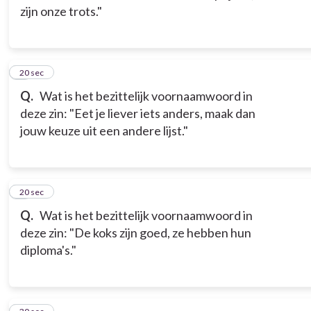
zijn onze trots."
3
20 sec
Q.
Wat is het bezittelijk voornaamwoord in
deze zin: "Eet je liever iets anders, maak dan
jouw keuze uit een andere lijst."
4
20 sec
Q.
Wat is het bezittelijk voornaamwoord in
deze zin: "De koks zijn goed, ze hebben hun
diploma's."