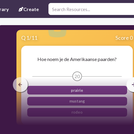
rary
Create
Q
1
/
11
Score 0
Hoe noem je de Amerikaanse paarden?
20
prairie
mustang
rodeo