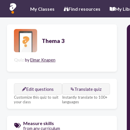
My Classes
Find resources
My Lib
Thema 3
Quiz
by
Elmar Knapen
Edit questions
Translate quiz
Customize this quiz to suit
Instantly translate to 100+
your class
languages
Measure skills
from any curriculum