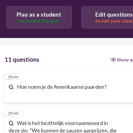
Play as a student
Edit questions
to try out the quiz
to suit your class
11 questions
Show a
1
20 sec
Q.
Hoe noem je de Amerikaanse paarden?
2
20 sec
Q.
Wat is het bezittelijk voornaamwoord in
deze zin: "We kunnen de sauzen aanprijzen, die