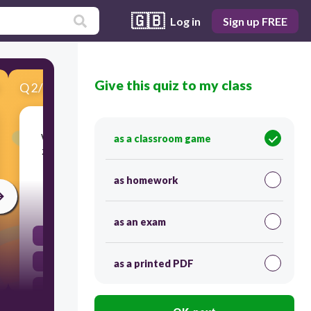
🇬🇧
Log in
Sign up FREE
Give this quiz to my class
Q
2
/
11
Score 0
Wat is het bezittelijk voornaamwoord in deze
as a classroom game
zin: "We kunnen de sauzen aanprijzen, die zijn
onze trots."
as homework
20
as an exam
onze
trots
as a printed PDF
we