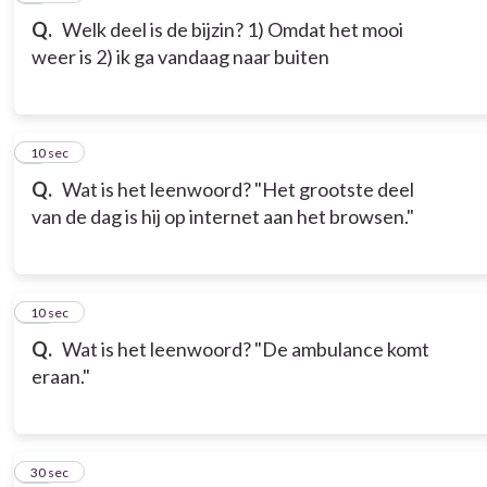
Q.
Welk deel is de bijzin? 1) Omdat het mooi
weer is 2) ik ga vandaag naar buiten
9
10 sec
Q.
Wat is het leenwoord? "Het grootste deel
van de dag is hij op internet aan het browsen."
10
10 sec
Q.
Wat is het leenwoord? "De ambulance komt
eraan."
11
30 sec