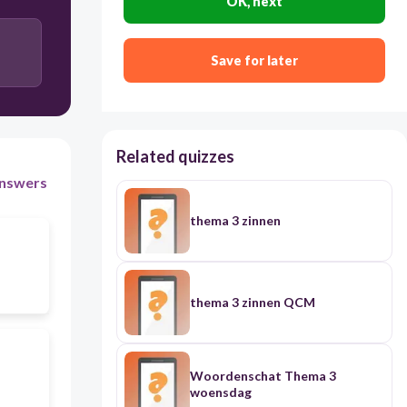
OK, next
sauzen
Save for later
Related quizzes
nswers
thema 3 zinnen
thema 3 zinnen QCM
Woordenschat Thema 3
woensdag