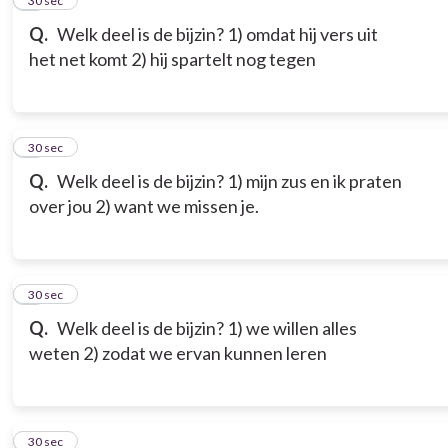
5
30 sec
Q.
Welk deel is de bijzin? 1) omdat hij vers uit
het net komt 2) hij spartelt nog tegen
6
30 sec
Q.
Welk deel is de bijzin? 1) mijn zus en ik praten
over jou 2) want we missen je.
7
30 sec
Q.
Welk deel is de bijzin? 1) we willen alles
weten 2) zodat we ervan kunnen leren
8
30 sec