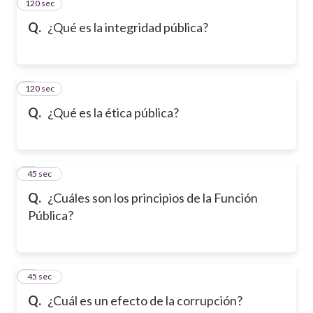
120 sec
2
Q.
¿Qué es la integridad pública?
120 sec
3
Q.
¿Qué es la ética pública?
4
45 sec
Q.
¿Cuáles son los principios de la Función
Pública?
5
45 sec
Q.
¿Cuál es un efecto de la corrupción?