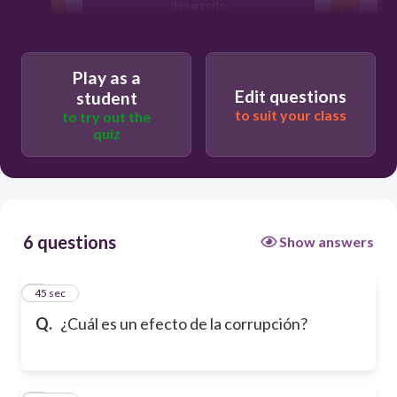
d
desarrollo
Play as a
Edit questions
student
to suit your class
to try out the
quiz
6 questions
Show answers
1
45 sec
Q.
¿Cuál es un efecto de la corrupción?