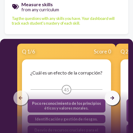
Measure skills
from any curriculum
Tag the questions with any skills you have. Your dashboard will
track each student's mastery of each skill.
Q
1
/
6
Score 0
Q
2
/
¿Cuál es un efecto de la corrupción?
45
Poco reconocimiento de los principios
éticos y valores morales.
Identificación y gestión de riesgos.
Desvío de recursos cruciales para el