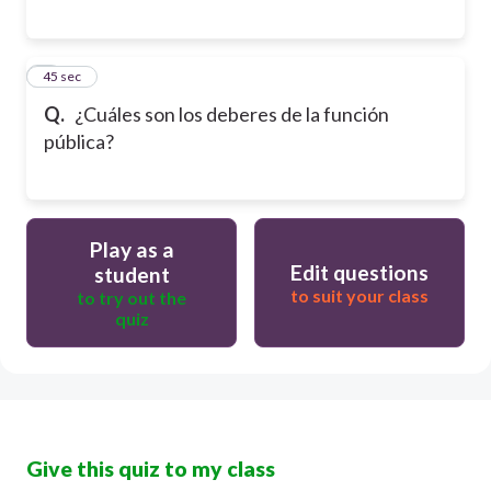
6
45 sec
Q.
¿Cuáles son los deberes de la función
pública?
Play as a
Edit questions
student
to suit your class
to try out the
quiz
Give this quiz to my class