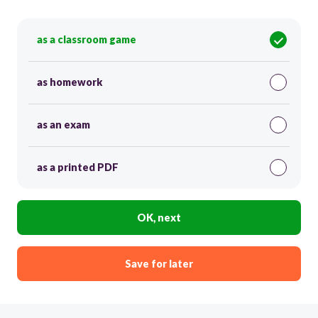
as a classroom game
as homework
as an exam
as a printed PDF
OK, next
Save for later