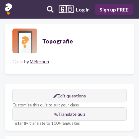
🇬🇧
Log in
Sign up FREE
Topografie
Quiz
by
M Berben
Edit questions
Customize this quiz to suit your class
Translate quiz
Instantly translate to 100+ languages