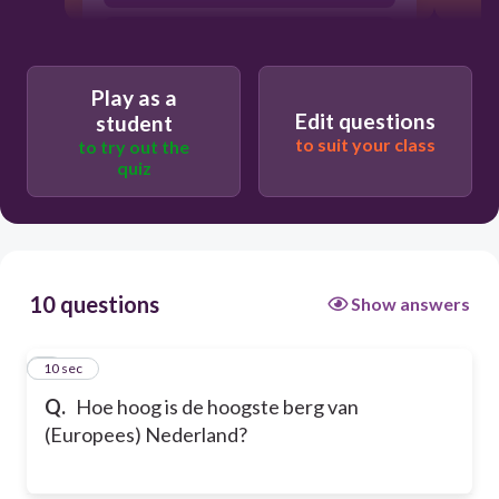
321 meter
Play as a
Edit questions
student
to suit your class
to try out the
quiz
10 questions
Show answers
1
10 sec
Q.
Hoe hoog is de hoogste berg van
(Europees) Nederland?