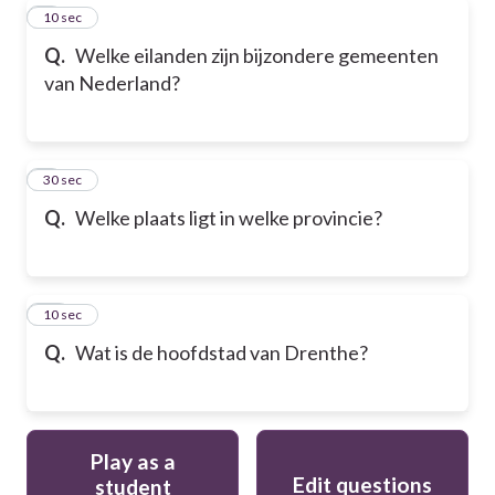
8
10 sec
Q.
Welke eilanden zijn bijzondere gemeenten
van Nederland?
9
30 sec
Q.
Welke plaats ligt in welke provincie?
10
10 sec
Q.
Wat is de hoofdstad van Drenthe?
Play as a
Edit questions
student