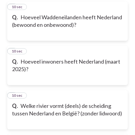
5
10 sec
Q.
Hoeveel Waddeneilanden heeft Nederland
(bewoond en onbewoond)?
6
10 sec
Q.
Hoeveel inwoners heeft Nederland (maart
2025)?
7
10 sec
Q.
Welke rivier vormt (deels) de scheiding
tussen Nederland en België? (zonder lidwoord)