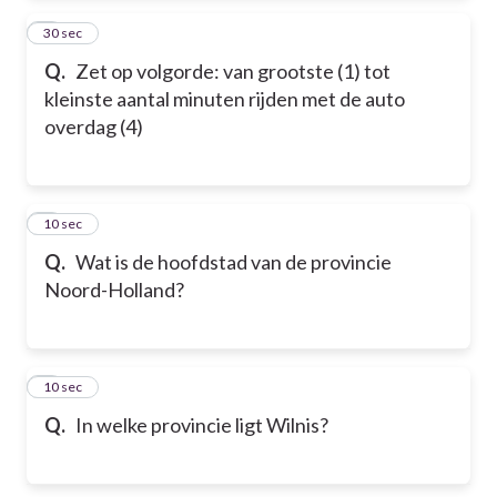
2
30 sec
Q.
Zet op volgorde: van grootste (1) tot
kleinste aantal minuten rijden met de auto
overdag (4)
3
10 sec
Q.
Wat is de hoofdstad van de provincie
Noord-Holland?
4
10 sec
Q.
In welke provincie ligt Wilnis?