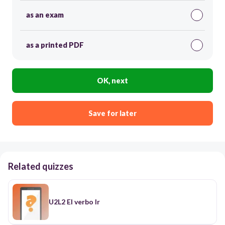
as an exam
as a printed PDF
OK, next
Save for later
Related quizzes
U2L2 El verbo Ir