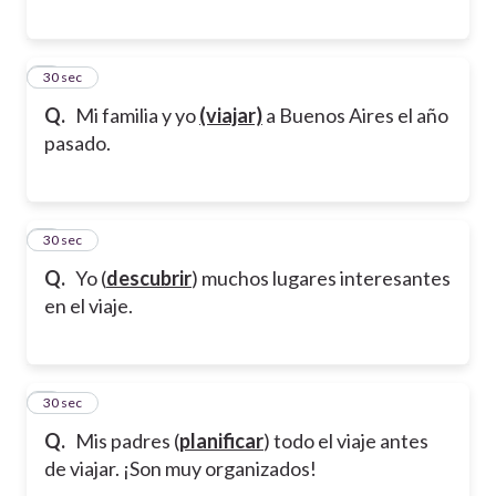
6
30 sec
Q.
Mi familia y yo
(viajar)
a Buenos Aires el año
pasado.
7
30 sec
Q.
Yo (
descubrir
) muchos lugares interesantes
en el viaje.
8
30 sec
Q.
Mis padres (
planificar
) todo el viaje antes
de viajar. ¡Son muy organizados!