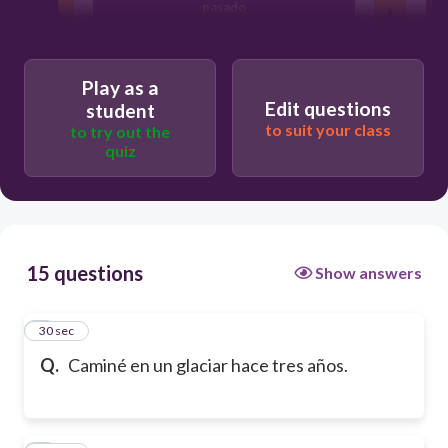
pasado
Play as a
Edit questions
student
to suit your class
to try out the
quiz
15 questions
Show answers
1
30 sec
Q.
Caminé en un glaciar hace tres años.