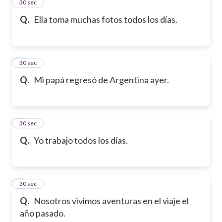
2
30 sec
Q.
Ella toma muchas fotos todos los días.
3
30 sec
Q.
Mi papá regresó de Argentina ayer.
4
30 sec
Q.
Yo trabajo todos los días.
5
30 sec
Q.
Nosotros vivimos aventuras en el viaje el
año pasado.