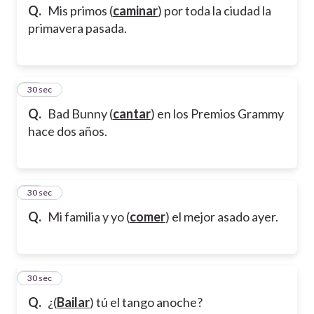
Q.
Mis primos (
caminar
) por toda la ciudad la
primavera pasada.
13
30 sec
Q.
Bad Bunny (
cantar
) en los Premios Grammy
hace dos años.
14
30 sec
Q.
Mi familia y yo (
comer
) el mejor asado ayer.
15
30 sec
Q.
¿(
Bailar
) tú el tango anoche?