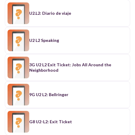
U2.L2: Diario de viaje
U2 L2 Speaking
3G U2 L2 Exit Ticket: Jobs All Around the
Neighborhood
9G U2 L2: Bellringer
G8 U2-L2: Exit Ticket