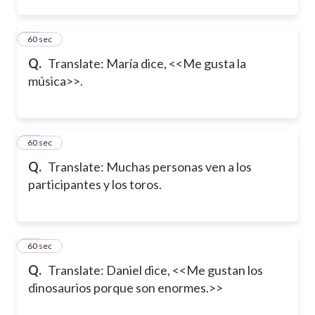
12
60 sec
Q.
Translate: María dice, <<Me gusta la
música>>.
13
60 sec
Q.
Translate: Muchas personas ven a los
participantes y los toros.
14
60 sec
Q.
Translate: Daniel dice, <<Me gustan los
dinosaurios porque son enormes.>>