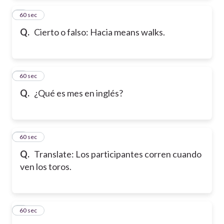
2
60 sec
Q.
Cierto o falso: Hacia means walks.
3
60 sec
Q.
¿Qué es mes en inglés?
4
60 sec
Q.
Translate: Los participantes corren cuando
ven los toros.
5
60 sec