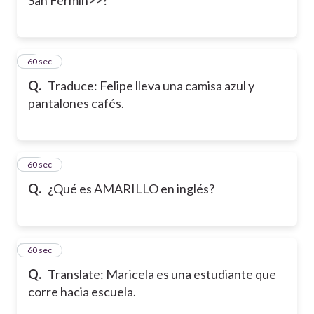
9
60 sec
Q.
Traduce: Felipe lleva una camisa azul y
pantalones cafés.
10
60 sec
Q.
¿Qué es AMARILLO en inglés?
11
60 sec
Q.
Translate: Maricela es una estudiante que
corre hacia escuela.