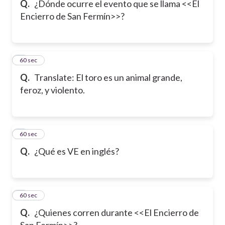
Q.
¿Dónde ocurre el evento que se llama <<El
Encierro de San Fermín>>?
6
60 sec
Q.
Translate: El toro es un animal grande,
feroz, y violento.
7
60 sec
Q.
¿Qué es VE en inglés?
8
60 sec
Q.
¿Quienes corren durante <<El Encierro de
San Fermín>>?