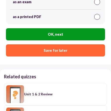
as an exam
as a printed PDF
OK, next
Save for later
Related quizzes
Unit 1 & 2 Review