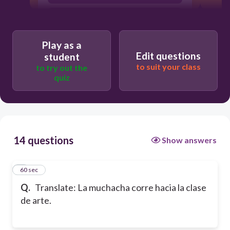
The boy walks towards art class.
Play as a
Edit questions
student
to suit your class
to try out the
quiz
14 questions
Show answers
1
60 sec
Q.
Translate: La muchacha corre hacia la clase
de arte.