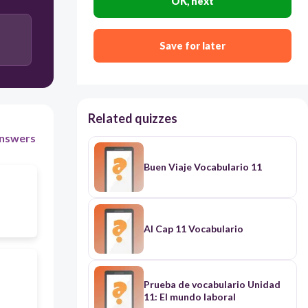
OK, next
Save for later
Related quizzes
nswers
Buen Viaje Vocabulario 11
Al Cap 11 Vocabulario
Prueba de vocabulario Unidad
11: El mundo laboral