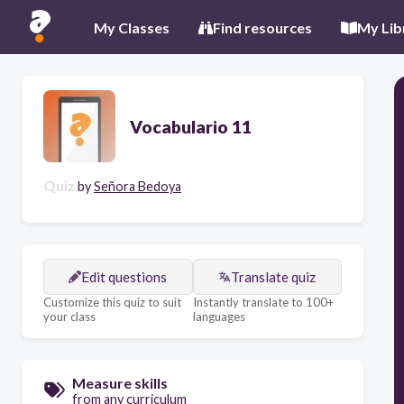
My Classes
Find resources
My Lib
Vocabulario 11
Quiz
by
Señora Bedoya
Edit questions
Translate quiz
Customize this quiz to suit
Instantly translate to 100+
your class
languages
Measure skills
from any curriculum