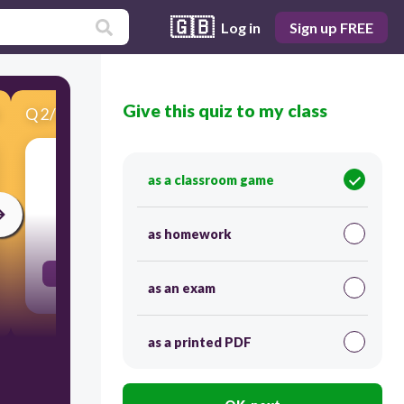
🇬🇧
Log in
Sign up FREE
Give this quiz to my class
Q
2
/
18
Score 0
semester
as a classroom game
30
as homework
el semestre
as an exam
as a printed PDF