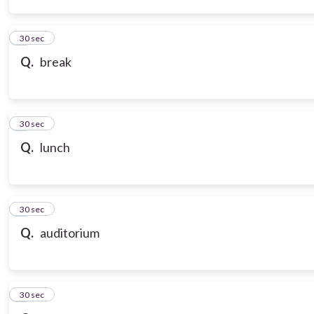
3
30 sec
Q.
break
4
30 sec
Q.
lunch
5
30 sec
Q.
auditorium
6
30 sec