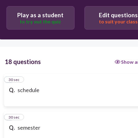
Play as a student
Edit questions
to try out the quiz
to suit your class
18 questions
Show a
1
30 sec
Q.
schedule
2
30 sec
Q.
semester