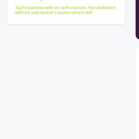
Tag the questions with any skills you have. Your dashboard
will track each student's mastery of each skill.