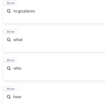
10
30 sec
Q.
to go places
11
30 sec
Q.
what
12
30 sec
Q.
who
13
30 sec
Q.
how