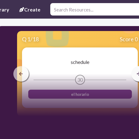
rary
Create
Q
1
/
18
Score 0
schedule
30
el horario