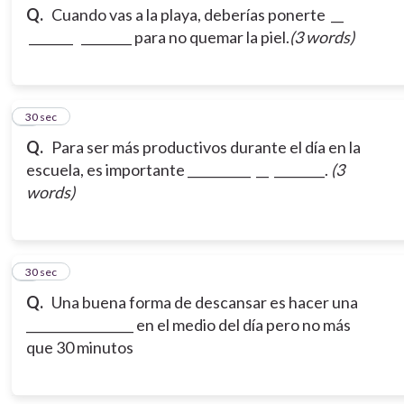
Q.
Cuando vas a la playa, deberías ponerte __
_______ ________ para no quemar la piel.
(3 words)
3
30 sec
Q.
Para ser más productivos durante el día en la
escuela, es importante __________ __ ________.
(3
words)
4
30 sec
Q.
Una buena forma de descansar es hacer una
_________________ en el medio del día pero no más
que 30 minutos