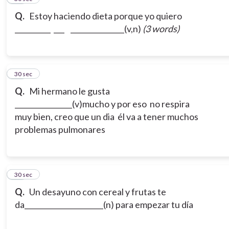
Q.
Estoy haciendo dieta porque yo quiero
__________ ___ _______________(v,n)
(3 words)
18
30 sec
Q.
Mi hermano le gusta
________________(v)mucho y por eso no respira
muy bien, creo que un dia él va a tener muchos
problemas pulmonares
19
30 sec
Q.
Un desayuno con cereal y frutas te
da______________________(n) para empezar tu día