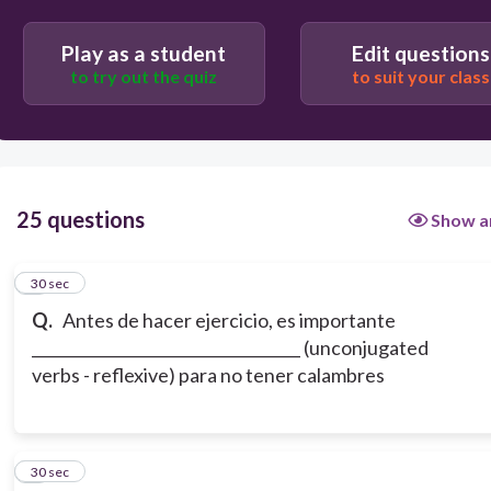
Play as a student
Edit questions
to try out the quiz
to suit your class
25 questions
Show a
1
30 sec
Q.
Antes de hacer ejercicio, es importante
___________________________________ (unconjugated
verbs - reflexive) para no tener calambres
2
30 sec