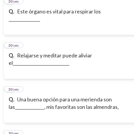
14
30 sec
Q.
Este órgano es vital para respirar los
_______________
15
30 sec
Q.
Relajarse y meditar puede aliviar
el___________________________
16
30 sec
Q.
Una buena opción para una merienda son
las______________, mis favoritas son las almendras,
17
30 sec