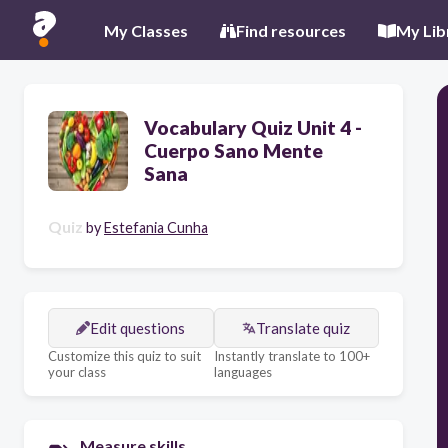
My Classes
Find resources
My Lib
Vocabulary Quiz Unit 4 -
Cuerpo Sano Mente
Sana
Quiz
by
Estefania Cunha
Edit questions
Translate quiz
Customize this quiz to suit
Instantly translate to 100+
your class
languages
Measure skills