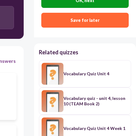
OK, next
Save for later
Related quizzes
nswers
Vocabulary Quiz Unit 4
Vocabulary quiz - unit 4, lesson
10 (TEAM Book 2)
Vocabulary Quiz Unit 4 Week 1