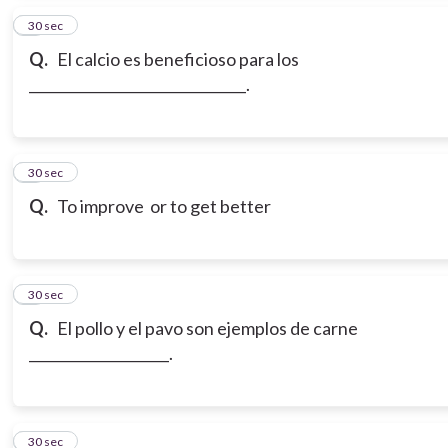
5
30 sec
Q.
El calcio es beneficioso para los
_______________________________.
6
30 sec
Q.
To improve or to get better
7
30 sec
Q.
El pollo y el pavo son ejemplos de carne
____________________.
8
30 sec