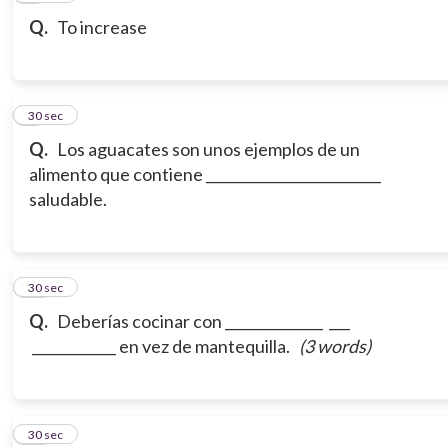
Q.
To increase
9
30 sec
Q.
Los aguacates son unos ejemplos de un
alimento que contiene _________________________
saludable.
10
30 sec
Q.
Deberías cocinar con ______________ ___
____________ en vez de mantequilla.
(3 words)
11
30 sec