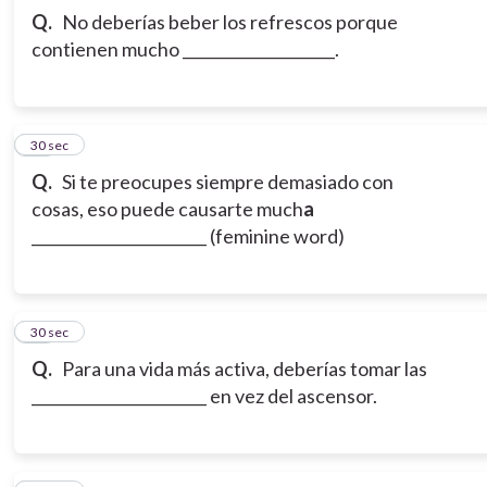
Q.
No deberías beber los refrescos porque
contienen mucho ____________________.
12
30 sec
Q.
Si te preocupes siempre demasiado con
cosas, eso puede causarte much
a
_______________________ (feminine word)
13
30 sec
Q.
Para una vida más activa, deberías tomar las
_______________________ en vez del ascensor.