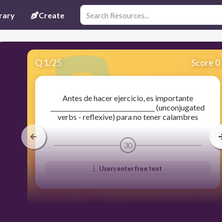
rary
Create
Q
1
/
25
Score 0
Antes de hacer ejercicio, es importante
___________________________________ (unconjugated
verbs - reflexive) para no tener calambres
30
Users enter free text