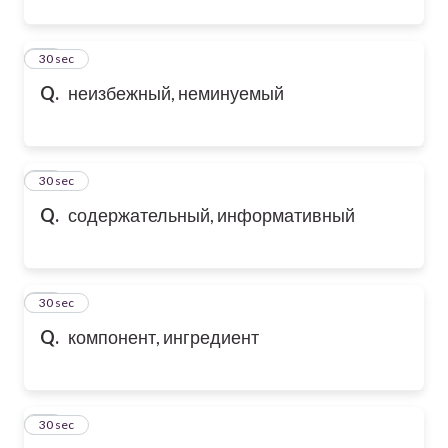
60
30 sec
Q.
неизбежный, неминуемый
61
30 sec
Q.
содержательный, информативный
62
30 sec
Q.
компонент, ингредиент
63
30 sec