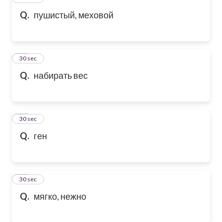
Q.
пушистый, меховой
46
30 sec
Q.
набирать вес
47
30 sec
Q.
ген
48
30 sec
Q.
мягко, нежно