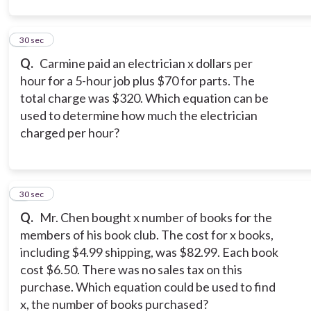
2
30 sec
Q.
Carmine paid an electrician x dollars per
hour for a 5-hour job plus $70 for parts. The
total charge was $320. Which equation can be
used to determine how much the electrician
charged per hour?
3
30 sec
Q.
Mr. Chen bought x number of books for the
members of his book club. The cost for x books,
including $4.99 shipping, was $82.99. Each book
cost $6.50. There was no sales tax on this
purchase. Which equation could be used to find
x, the number of books purchased?