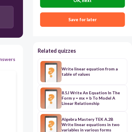
OK, next
(70+5)x =320
5x = 320 -70
Save for later
Related quizzes
nswers
Write linear equation from a
table of values
8.5.I Write An Equation In The
Form y = mx + b To Model A
Linear Relationship
Algebra Mastery TEK A.2B
Write linear equations in two
variables in various forms