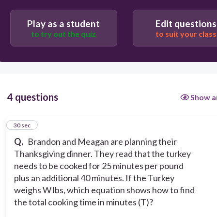
W = 25T + 40
Play as a student
Edit questions
T = 0.25W + 0.4
to try out the quiz
to suit your class
4 questions
Show a
1
30 sec
Q.
Brandon and Meagan are planning their
Thanksgiving dinner. They read that the turkey
needs to be cooked for 25 minutes per pound
plus an additional 40 minutes. If the Turkey
weighs W lbs, which equation shows how to find
the total cooking time in minutes (T)?