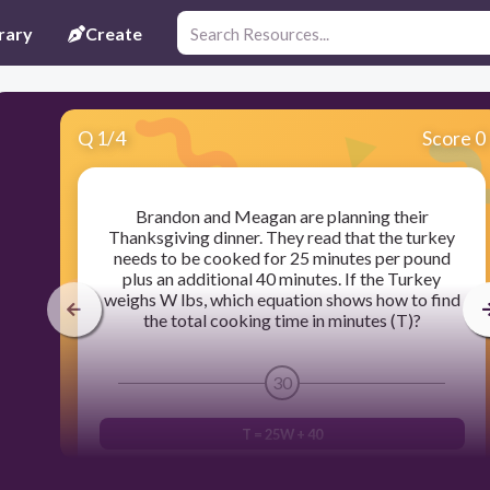
rary
Create
Q
1
/
4
Score 0
Brandon and Meagan are planning their
Thanksgiving dinner. They read that the turkey
needs to be cooked for 25 minutes per pound
plus an additional 40 minutes. If the Turkey
weighs W lbs, which equation shows how to find
the total cooking time in minutes (T)?
30
T = 25W + 40
T = 40W + 25