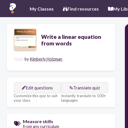
My Classes
Find resources
My Lib
Write a linear equation
from words
Quiz
by
Kimberly Holzman
Edit questions
Translate quiz
Customize this quiz to suit
Instantly translate to 100+
your class
languages
Measure skills
from any curriculum