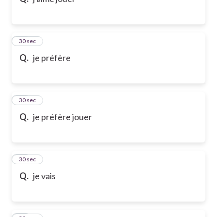
10
30 sec
Q.
je préfère
11
30 sec
Q.
je préfère jouer
12
30 sec
Q.
je vais