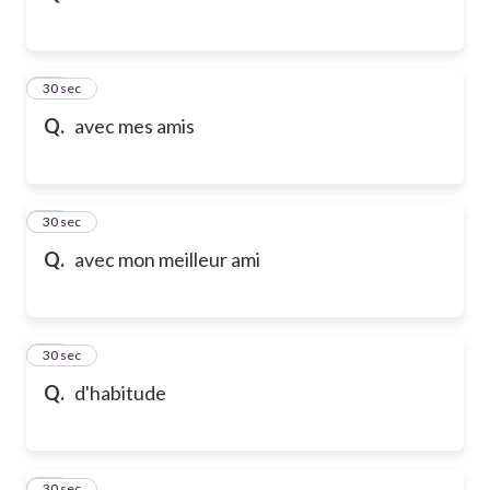
32
30 sec
Q.
avec mes amis
33
30 sec
Q.
avec mon meilleur ami
34
30 sec
Q.
d'habitude
35
30 sec