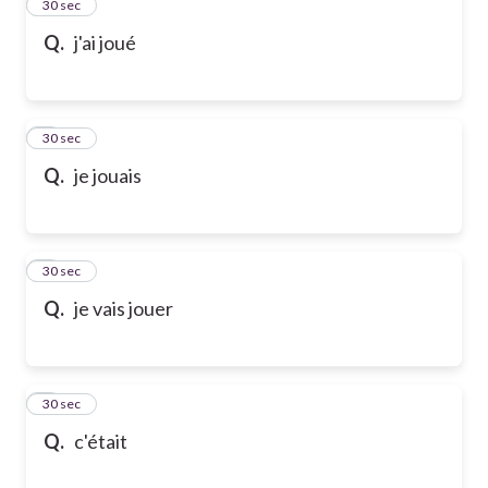
2
30 sec
Q.
j'ai joué
3
30 sec
Q.
je jouais
4
30 sec
Q.
je vais jouer
5
30 sec
Q.
c'était