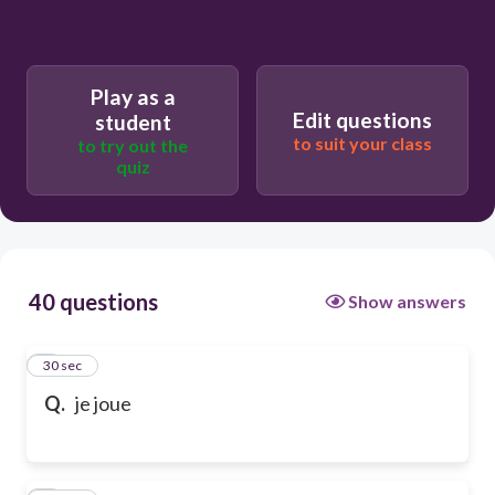
Play as a
Edit questions
student
to suit your class
to try out the
quiz
40 questions
Show answers
1
30 sec
Q.
je joue