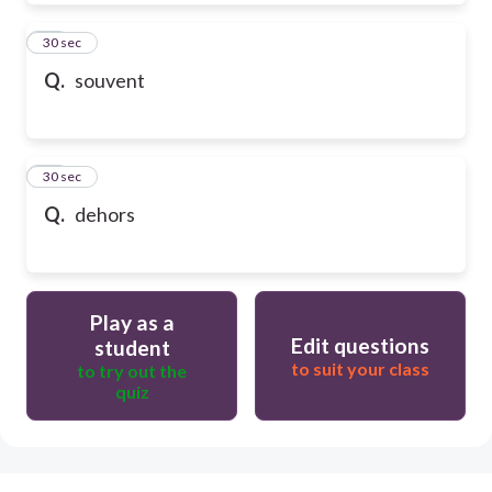
39
30 sec
Q.
souvent
40
30 sec
Q.
dehors
Play as a
Edit questions
student
to suit your class
to try out the
quiz