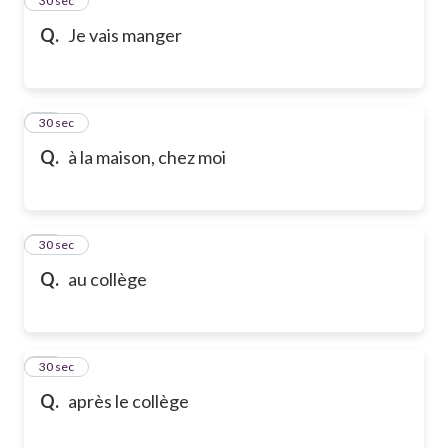
24
30 sec
Q.
Je vais manger
25
30 sec
Q.
à la maison, chez moi
26
30 sec
Q.
au collège
27
30 sec
Q.
après le collège