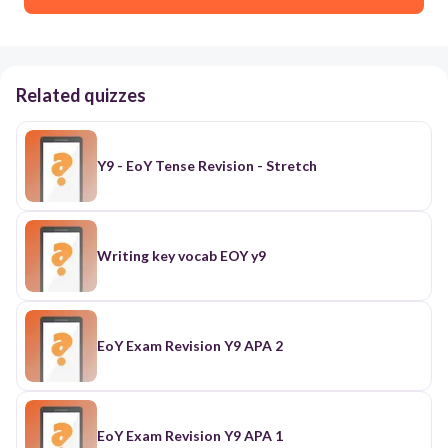
Related quizzes
Y9 - EoY Tense Revision - Stretch
Writing key vocab EOY y9
EoY Exam Revision Y9 APA 2
EoY Exam Revision Y9 APA 1