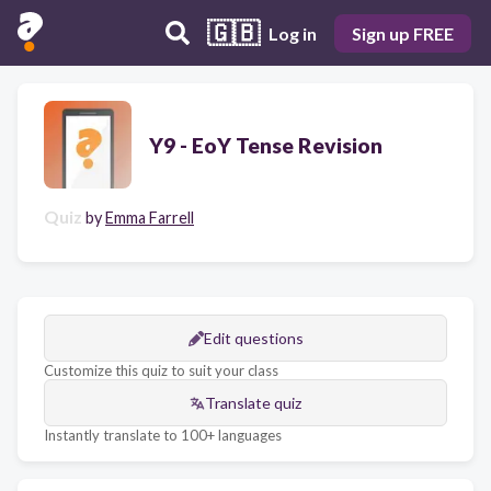
🇬🇧
Log in
Sign up FREE
Y9 - EoY Tense Revision
Quiz
by
Emma Farrell
Edit questions
Customize this quiz to suit your class
Translate quiz
Instantly translate to 100+ languages