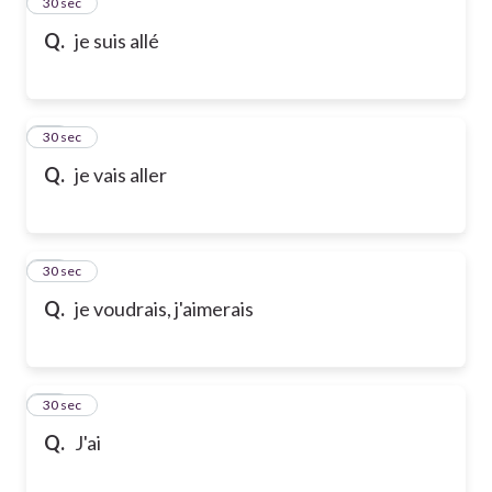
13
30 sec
Q.
je suis allé
14
30 sec
Q.
je vais aller
15
30 sec
Q.
je voudrais, j'aimerais
16
30 sec
Q.
J'ai