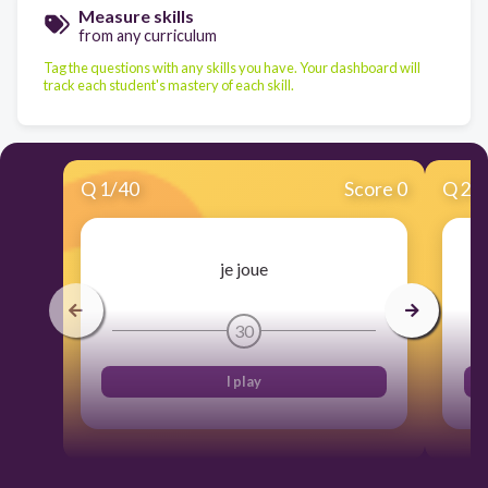
Measure skills
from any curriculum
Tag the questions with any skills you have. Your dashboard will
track each student's mastery of each skill.
Q
1
/
40
Score 0
Q
2
/
je joue
30
I play