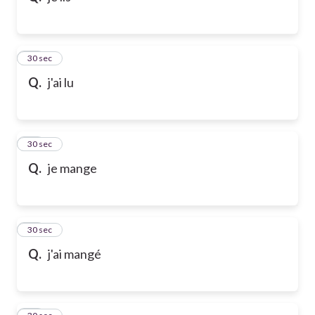
21
30 sec
Q.
j'ai lu
22
30 sec
Q.
je mange
23
30 sec
Q.
j'ai mangé