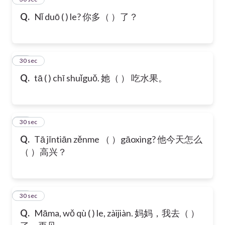
Q.
Nǐ duō ( ) le? 你多（ ）了？
16
30 sec
Q.
tā ( ) chī shuǐguǒ. 她（ ） 吃水果。
17
30 sec
Q.
Tā jīntiān zěnme （ ）gāoxìng? 他今天怎么
（ ）高兴？
18
30 sec
Q.
Māma, wǒ qù ( ) le, zàijiàn. 妈妈，我去（ ）