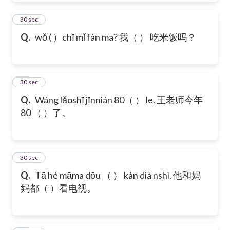
9
30 sec
Q.
wǒ ( ）chī mǐ fàn ma? 我（ ） 吃米饭吗？
10
30 sec
Q.
Wáng lǎoshī jīnnián 80（ ） le. 王老师今年
80 （ ）了。
11
30 sec
Q.
Tā hé māma dōu （ ） kàn dià nshì. 他和妈
妈都（ ）看电视。