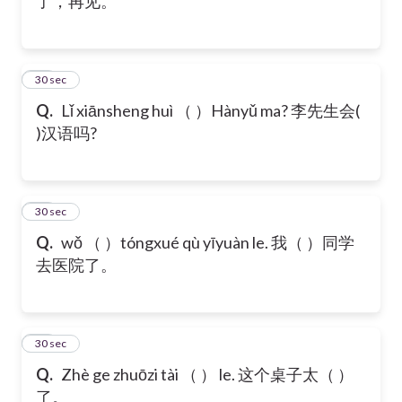
了，再见。
19
30 sec
Q.
Lǐ xiānsheng huì （ ）Hànyǔ ma? 李先生会(
)汉语吗?
20
30 sec
Q.
wǒ （ ）tóngxué qù yīyuàn le. 我（ ）同学
去医院了。
21
30 sec
Q.
Zhè ge zhuōzi tài （ ） le. 这个桌子太（ ）
了。