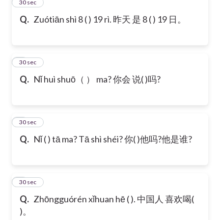
2
30 sec
Q.
Zuótiān shì 8 ( ) 19 rì. 昨天 是 8 ( ) 19 日。
3
30 sec
Q.
Nǐ huì shuō（ ） ma? 你会 说( )吗?
4
30 sec
Q.
Nǐ ( ) tā ma? Tā shì shéi? 你( )他吗?他是谁?
5
30 sec
Q.
Zhōngguórén xǐhuan hē ( ). 中国人 喜欢喝(
)。