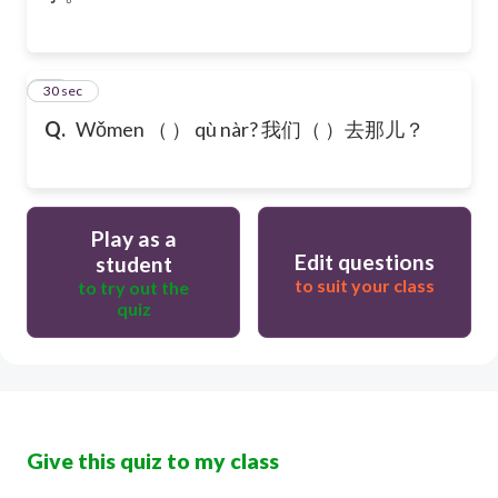
22
30 sec
Q.
Wǒmen （ ） qù nàr? 我们（ ）去那儿？
Play as a
Edit questions
student
to suit your class
to try out the
quiz
Give this quiz to my class