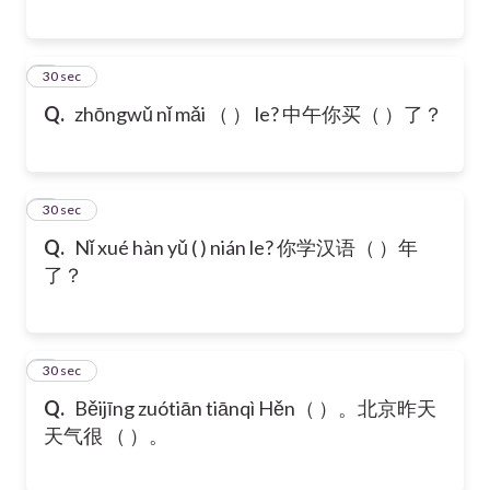
6
30 sec
Q.
zhōngwǔ nǐ mǎi （ ） le? 中午你买（ ）了？
7
30 sec
Q.
Nǐ xué hàn yǔ ( ) nián le? 你学汉语（ ）年
了？
8
30 sec
Q.
Běijīng zuótiān tiānqì Hěn（ ）。北京昨天
天气很 （ ）。