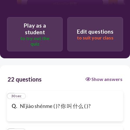
qiánmiàn 前面
Play as a
Edit questions
student
to suit your class
to try out the
quiz
22 questions
Show answers
1
30 sec
Q.
Nǐ jiào shénme ( )? 你 叫 什么 ( )?