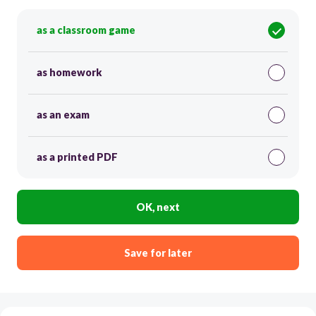
as a classroom game
as homework
as an exam
as a printed PDF
OK, next
Save for later