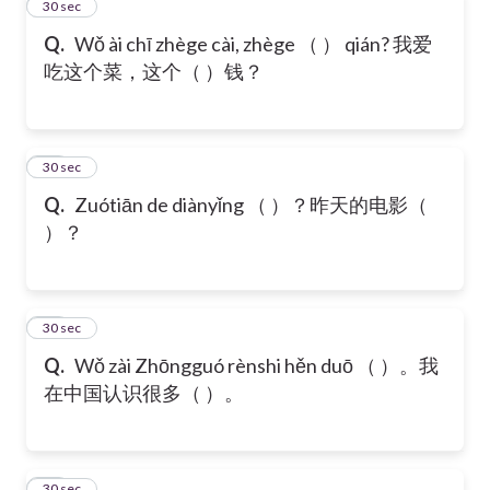
12
30 sec
Q.
Wǒ ài chī zhège cài, zhège （ ） qián? 我爱
吃这个菜，这个（ ）钱？
13
30 sec
Q.
Zuótiān de diànyǐng （ ）？昨天的电影（
）？
14
30 sec
Q.
Wǒ zài Zhōngguó rènshi hěn duō （ ）。我
在中国认识很多（ ）。
15
30 sec