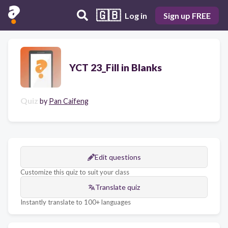
🇬🇧
Log in
Sign up FREE
YCT 23_Fill in Blanks
Quiz
by
Pan Caifeng
Edit questions
Customize this quiz to suit your class
Translate quiz
Instantly translate to 100+ languages