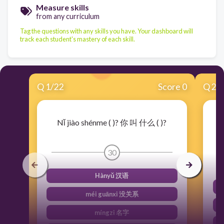
Measure skills
from any curriculum
Tag the questions with any skills you have. Your dashboard will
track each student's mastery of each skill.
Q
1
/
22
Score 0
Q
2
/
Nǐ jiào shénme ( )? 你 叫 什么 ( )?
Zu
30
Hànyǔ 汉语
méi guānxi 没关系
míngzi 名字