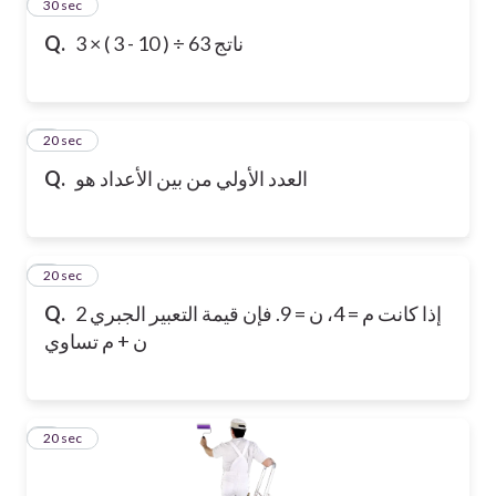
2
30 sec
ناتج 63 ÷ ( 10 - 3 ) × 3
Q.
3
20 sec
العدد الأولي من بين الأعداد هو
Q.
4
20 sec
إذا كانت م = 4، ن = 9. فإن قيمة التعبير الجبري 2
Q.
ن + م تساوي
5
20 sec