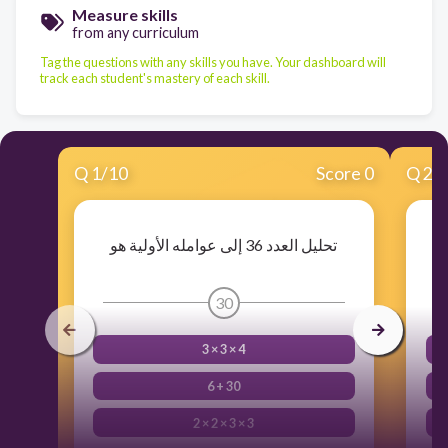
Measure skills
from any curriculum
Tag the questions with any skills you have. Your dashboard will
track each student's mastery of each skill.
Q
1
/
10
Score 0
Q
2
/
تحليل العدد 36 إلى عوامله الأولية هو
30
3 × 3 × 4
6 + 30
2 × 2 × 3 × 3