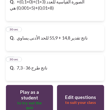
الصورة القياسية للعدد (3×1)+(0×0,1)+
Q.
(8×0,01)+(5×0,001) هي
9
30 sec
ناتج تقدير 14,8 + 55,9 للحد الأدنى يساوي
Q.
10
30 sec
ناتج طرح 36 - 7,3
Q.
Play as a
Edit questions
student
to suit your class
to try out the
quiz