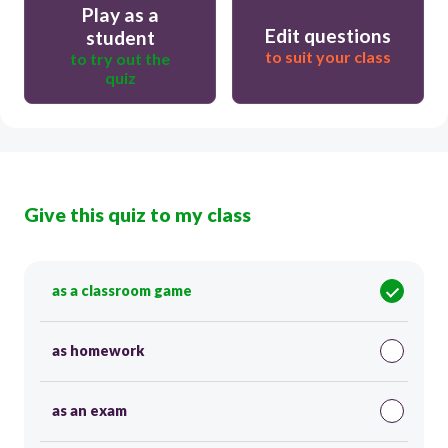
Play as a
Edit questions
student
to suit your class
to try out the
quiz
Give this quiz to my class
as a classroom game
as homework
as an exam