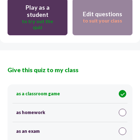
Play as a
Edit questions
student
to suit your class
to try out the
quiz
Give this quiz to my class
as a classroom game
as homework
as an exam