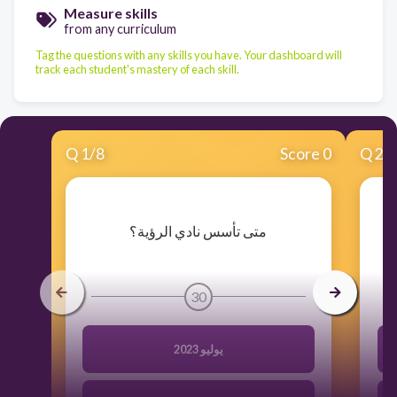
Measure skills
from any curriculum
Tag the questions with any skills you have. Your dashboard will
track each student's mastery of each skill.
Q
1
/
8
Score 0
Q
2
/
​متى تأسس نادي الرؤية؟
30
يوليو 2023