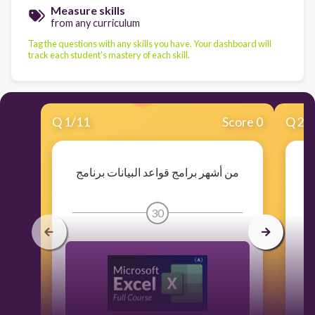
Measure skills
from any curriculum
Tag the questions with any skills you have. Your dashboard will
track each student's mastery of each skill.
Q
1
/
11
Score 0
Q
2
/
من أشهر برامج قواعد البيانات برنامج
30