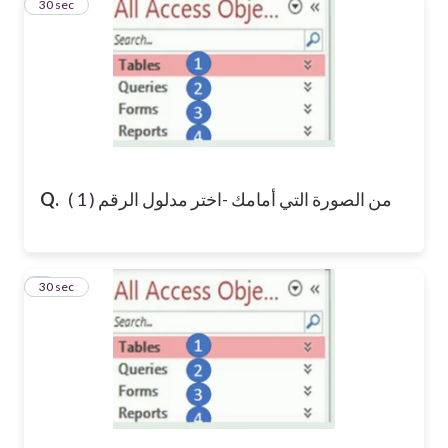
2
30 sec
من الصورة التي أمامك -اختر مدلول الرقم ( 1 )
Q.
3
30 sec