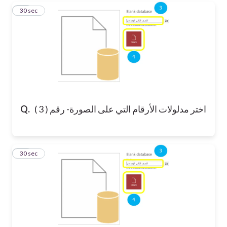
10
30 sec
اختر مدلولات الأرقام التي على الصورة- رقم ( 3 )
Q.
11
30 sec