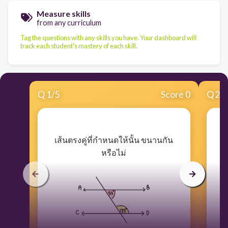
Measure skills
from any curriculum
Tag the questions with any skills you have. Your dashboard will
track each student's mastery of each skill.
Q
1
/
5
Score 0
Q
2
/
​เส้นตรงคู่ที่กำหนดให้นั้น ขนานกัน
​
หรือไม่