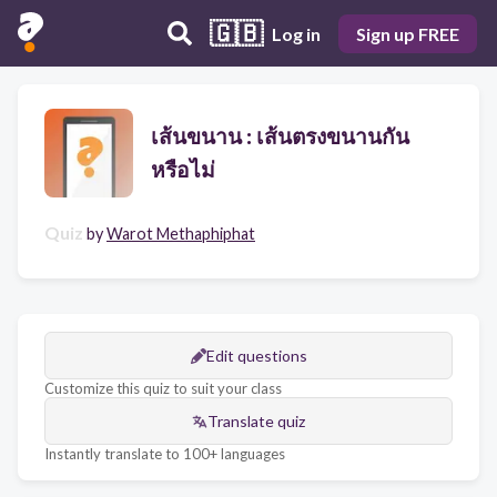
🇬🇧
Log in
Sign up FREE
เส้นขนาน : เส้นตรงขนานกัน
หรือไม่
Quiz
by
Warot Methaphiphat
Edit questions
Customize this quiz to suit your class
Translate quiz
Instantly translate to 100+ languages