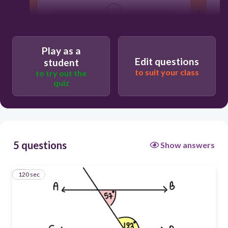
120
ไม่ขนาน
Play as a
Edit questions
student
to suit your class
to try out the
ขนาน
quiz
5 questions
Show answers
120 sec
1