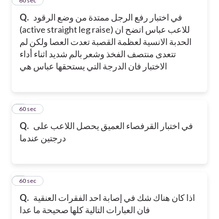
4
60 sec
في اختبار رفع الرجل ممتدة من وضع الرقود
Q.
(active straight leg raise) للاعب عباس اتضح ان
الحدبة الانسية لعظمة القصبة تعدت العصا ولكن لم
تتعدى منتصف الفخذ وشعر بالم شديد اثناء أداء
الاختبار فان الدرجة التي يستحقها عباس هي
5
60 sec
في اختبار القرفصاء العميق يحصل اللاعب على
Q.
درجتين عندما
6
60 sec
اذا كان هناك شك في إصابة احد الفقرات العنقية
Q.
فان العبارات التالية كلها صحيحة ما عدا