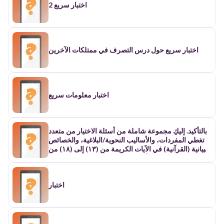
اختبار سريع 2
اختبار سريع حول درس التصرف في ممتلكات الآخرين
اختبار معلومات سريع
بالتأكيد. إليكِ مجموعة شاملة من أسئلة الاختيار من متعدد
تغطي المفردات، والأساليب النحوية/البلاغية، والخصائص
البيانية (القرآنية) في الآيات الكريمة من (١٣) إلى (١٨) من
سورة يوسف: ❓ أسئلة شاملة (المفردات، الأساليب،
الخصائص) للآيات (١٣-١٨) أولاً: أسئلة المفردات (المعنى
اللغوي) | الرقم | السؤال | الخيار الصحيح | |---|---|---| | ١
| ما المعنى الدقيق لكلمة \{لَيَحْزُنُنِي\} في قول يعقوب عليه
اختبار
السلام؟ (الآية ١٣) | يُحزنني حزناً شديداً مؤكداً. | | ٢ | ما
المقصود بعبارة \{غَيَابَتِ الْجُبِّ\} في سياق الآية (١٥)؟ | قعر
البئر أو مكانه المظلم البعيد عن النظر. | | ٣ | ما معنى كلمة
\text{"عِشَاءً"} في قول الله تعالى: \{وَجَاءُوا أَبَاهُمْ عِشَاءً