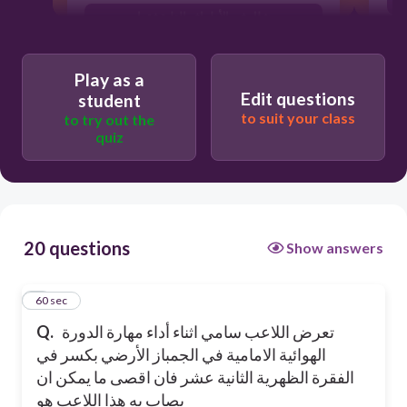
شلل في الأطراف العلية فقط
شلل في الأطراف السفلى فقط
Play as a
شلل في ذراع واخر في الرجل
Edit questions
student
to suit your class
to try out the
quiz
20 questions
Show answers
1
60 sec
تعرض اللاعب سامي اثناء أداء مهارة الدورة
Q.
الهوائية الامامية في الجمباز الأرضي بكسر في
الفقرة الظهرية الثانية عشر فان اقصى ما يمكن ان
يصاب به هذا اللاعب هو