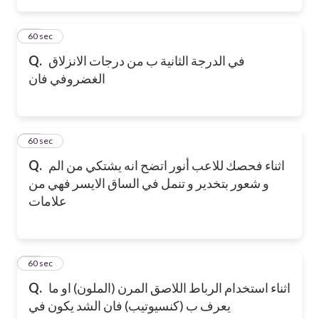
15
60 sec
في الدرجة الثانية ب من درجات الانزلاق
Q.
الغضروفي فان
16
60 sec
اثناء فحصك للاعب أنور اتضح انه يشتكي من الم
Q.
و شعور بتخدير و تنمل في الساق الايسر فهي من
علامات
17
60 sec
اثناء استخدام الرباط اللاصق المرن (الملون) او ما
Q.
يعرف ب (كنسيوتيب) فان الشد يكون في