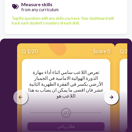
Measure skills
from any curriculum
Tag the questions with any skills you have. Your dashboard will
track each student's mastery of each skill.
Q
1
/
20
Score 0
Q
2
/
مد
تعرض اللاعب سامي اثناء أداء مهارة
رى
الدورة الهوائية الامامية في الجمباز
ي
الأرضي بكسر في الفقرة الظهرية الثانية
عشر فان اقصى ما يمكن ان يصاب به هذا
هي
اللاعب هو
60
شلل رباعي