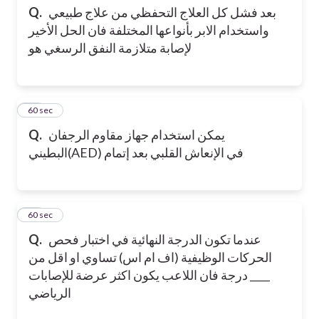
بعد فشل كل العلاج التحفظي من علاج طبيعي
Q.
واستخدام الابر بأنواعها المختلفة فان الحل الأخير
لإصابة متلازمة النفق الرسغي هو
13
60 sec
يمكن استخدام جهاز مقاوم الرجفان
Q.
البطيني(AED) في الإنعاش القلبي بعد إتمام
14
60 sec
عندما تكون الدرجة النهائية في اختبار فحص
Q.
الحركات الوظيفية (اف ام اس) تساوي او اقل من
____ درجة فان اللاعب يكون اكثر عرضة للإصابات
الرياضي