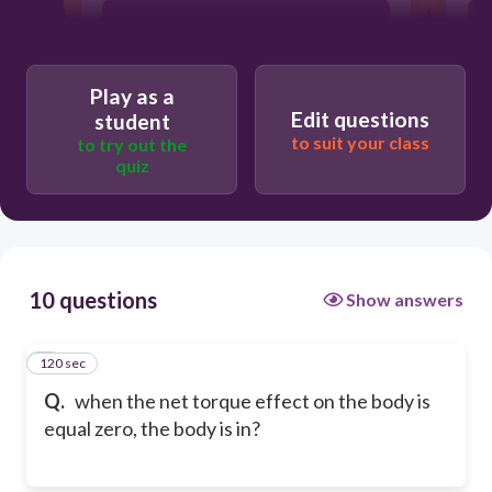
both (a) and (b)
Play as a
static equilibrium اتزان سكوني
Edit questions
student
to suit your class
to try out the
quiz
none of the above
10 questions
Show answers
120 sec
1
Q.
when the net torque effect on the body is
equal zero, the body is in?