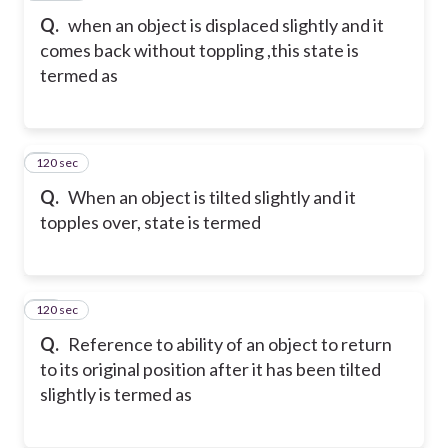
Q.
when an object is displaced slightly and it
comes back without toppling ,this state is
termed as
120 sec
9
Q.
When an object is tilted slightly and it
topples over, state is termed
120 sec
10
Q.
Reference to ability of an object to return
to its original position after it has been tilted
slightly is termed as