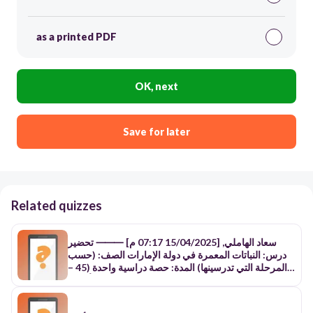
as a printed PDF
OK, next
Save for later
Related quizzes
سعاد الهاملي, [15/04/2025 07:17 م] ⸻ تحضير
درس: النباتات المعمرة في دولة الإمارات الصف: (حسب
المرحلة التي تدرسينها) المدة: حصة دراسية واحدة (45 –
50 دقيقة) الوسائل: فيديو، بطاقات، خريطة تفاعلية، أدوات
تقنية (كويز رقمي، Padlet أو Jamboard) ⸻ أهداف
الدرس 1. معرفي: أن تفسّر الطالبات المصطلحات (شجرة