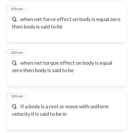
120 sec
2
Q.
when net force effect on body is equal zero
then body is said to be
120 sec
3
Q.
when net torque effect on body is equal
zero then body is said to be
120 sec
4
Q.
If a body is a rest or move with uniform
velocity it is said to be in