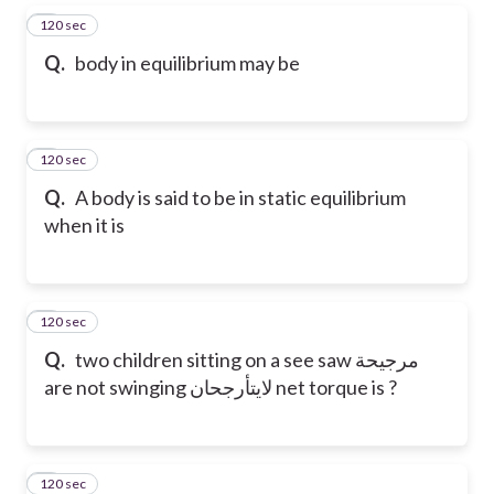
120 sec
5
Q.
body in equilibrium may be
120 sec
6
Q.
A body is said to be in static equilibrium
when it is
120 sec
7
two children sitting on a see saw مرجيحة
Q.
are not swinging لايتأرجحان net torque is ?
120 sec
8