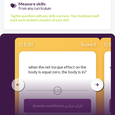
Measure skills
from any curriculum
Tag the questions with any skills you have. Your dashboard will
track each student's mastery of each skill.
Q
1
/
10
Score 0
Q
2
/
​when the net torque effect on the
​wh
body is equal zero, the body is in?
120
dynamic equilibrium اتزان حرك ي